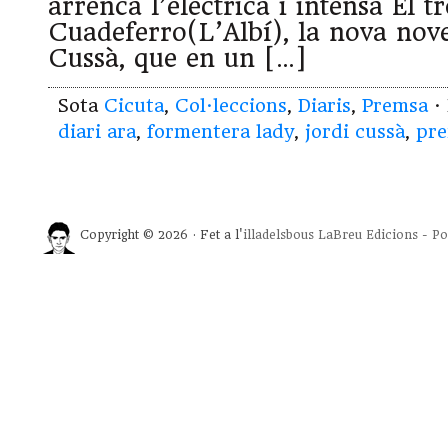
arrenca l’elèctrica i intensa El 
Cuadeferro(L’Albí), la nova nove
Cussà, que en un […]
Sota
Cicuta
,
Col·leccions
,
Diaris
,
Premsa
·
diari ara
,
formentera lady
,
jordi cussà
,
pre
Copyright © 2026 · Fet a l'
illadelsbous
LaBreu Edicions
-
Po