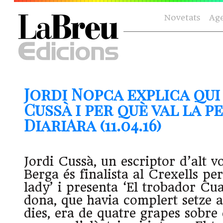
Novetats
Ag
Jordi Nopca explica qui 
Cussà i per què val la p
DiariAra (11.04.16)
Jordi Cussà, un escriptor d’alt v
Berga és finalista al Crexells p
lady’ i presenta ‘El trobador Cu
dona, que havia complert setze a
dies, era de quatre grapes sobre e