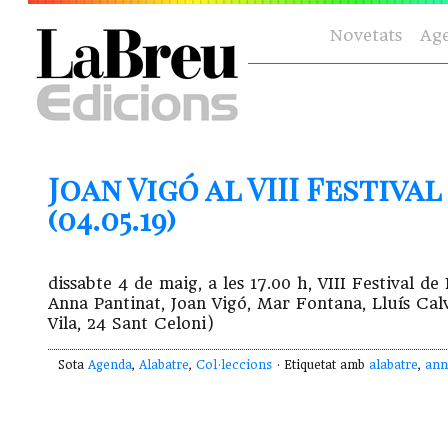
Novetats
Ag
Joan Vigó al VIII Festiva
(04.05.19)
dissabte 4 de maig, a les 17.00 h, VIII Festival d
Anna Pantinat, Joan Vigó, Mar Fontana, Lluís Cal
Vila, 24 Sant Celoni)
Sota
Agenda
,
Alabatre
,
Col·leccions
· Etiquetat amb
alabatre
,
ann