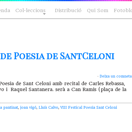
enda
Col·leccions
Distribució
Qui Som
Fotobl
l de Poesia de SantCeloni
·
Deixa un comneta
e Poesia de Sant Celoni amb recital de Carles Rebassa,
vo i Raquel Santanera. serà a Can Ramis (plaça de la
a pantinat
,
joan vigó
,
Lluís Calvo
,
VIII Festical Poesia Sant Celoni