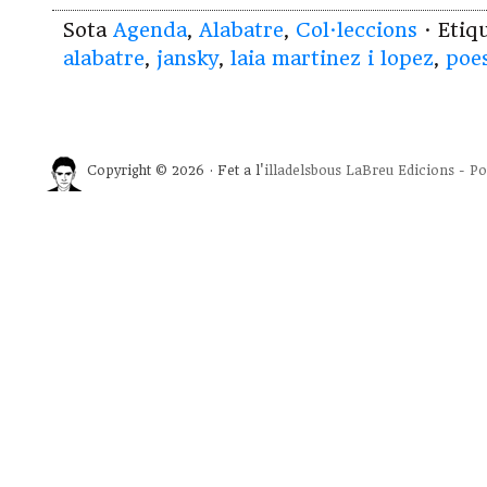
Sota
Agenda
,
Alabatre
,
Col·leccions
· Etiq
alabatre
,
jansky
,
laia martinez i lopez
,
poe
Copyright © 2026 · Fet a l'
illadelsbous
LaBreu Edicions
-
Po