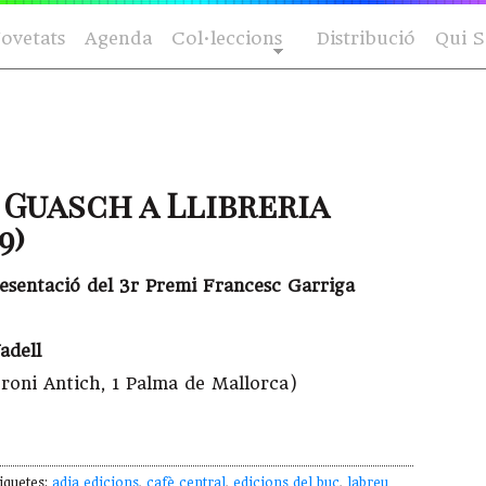
ovetats
Agenda
Col·leccions
Distribució
Qui 
 Guasch a Llibreria
9)
presentació del 3r Premi Francesc Garriga
adell
roni Antich, 1 Palma de Mallorca)
iquetes:
adia edicions
,
cafè central
,
edicions del buc
,
labreu