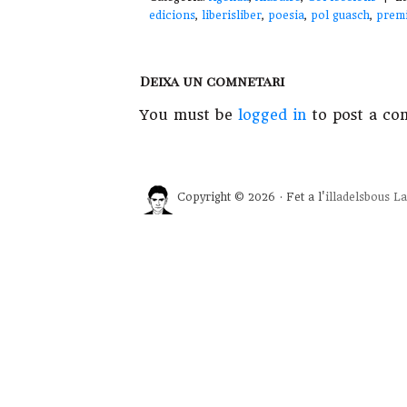
edicions
,
liberisliber
,
poesia
,
pol guasch
,
premi
Deixa un comnetari
You must be
logged in
to post a co
Copyright © 2026 · Fet a l'
illadelsbous
La