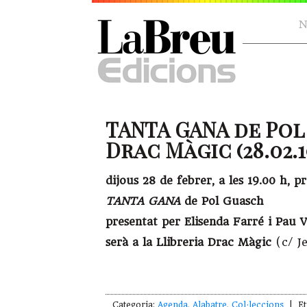
N
TANTA GANA de Pol
Drac Màgic (28.02.1
dijous 28 de febrer, a les 19.00 h, 
TANTA GANA
de Pol Guasch
presentat per Elisenda Farré i Pau V
serà a la Llibreria Drac Màgic
(c/ Je
Categoria:
Agenda
,
Alabatre
,
Col·leccions
| Et