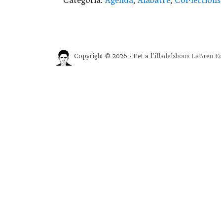
Categoria:
Agenda
,
Alabatre
,
Col·leccions
Copyright © 2026 · Fet a l'
illadelsbous
LaBreu Ed