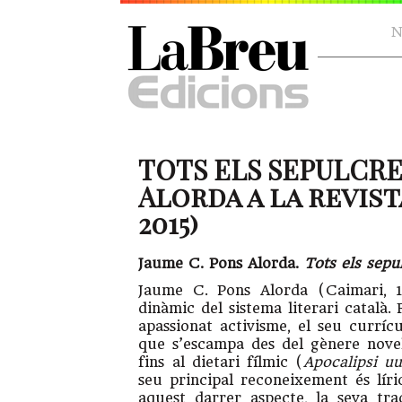
N
TOTS ELS SEPULCRE
Alorda a la revis
2015)
Jaume C. Pons Alorda.
Tots els sepu
Jaume C. Pons Alorda (Caimari, 19
dinàmic del sistema literari català.
apassionat activisme, el seu curríc
que s’escampa des del gènere novel
fins al dietari fílmic (
Apocalipsi u
seu principal reconeixement és lír
aquest darrer aspecte, la seva tr