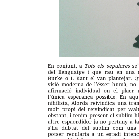
En conjunt, a
Tots els sepulcres
se’
del llenguatge i que rau en una 
Burke o I. Kant el van plantejar. 
visió moderna de l’ésser humà, no
afirmació individual on el plaer n
l’única esperança possible. En aq
nihilista, Alorda reivindica una tr
molt propi del reivindicat per Wal
obstant, i tenim present el sublim h
altre espaordidor ja no pertany a l
s’ha dubtat del sublim com una ex
potser recularia a un estadi intenc