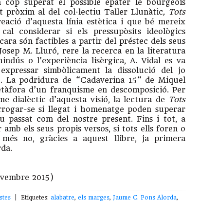
n cop superat el possible épater le bourgeois
 pròxim al del col·lectiu Taller Llunàtic
, Tots
ació d’aquesta línia estètica i que bé mereix
cal considerar si els pressupòsits ideològics
ara són factibles a partir del préstec dels seus
 Josep M. Lluró, rere la recerca en la literatura
hindús o l’experiència lisèrgica, A. Vidal es va
xpressar simbòlicament la dissolució del jo
nt. La podridura de “Cadaverina 15“ de Miquel
etàfora d’un franquisme en descomposició. Per
me dialèctic d’aquesta visió, la lectura de
Tots
rrogar-se si llegat i homenatge poden superar
u passat com del nostre present. Fins i tot, a
 amb els seus propis versos, si tots ells foren o
 més no, gràcies a aquest llibre, ja primera
rda.
novembre 2015)
stes
| Etiquetes:
alabatre
,
els marges
,
Jaume C. Pons Alorda
,