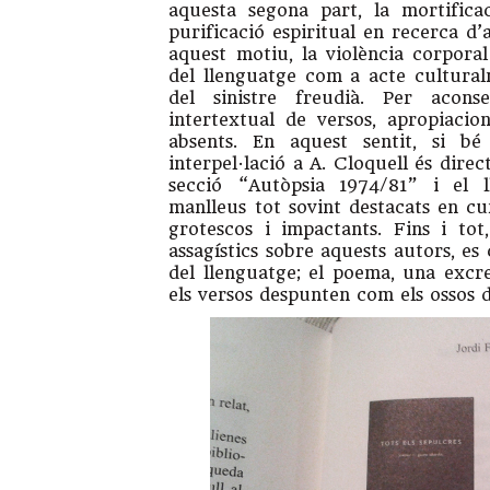
aquesta segona part, la mortifica
purificació espiritual en recerca d’
aquest motiu, la violència corpora
del llenguatge com a acte cultura
del sinistre freudià. Per acons
intertextual de versos, apropiacion
absents. En aquest sentit, si bé
interpel·lació a A. Cloquell és direc
secció “Autòpsia 1974/81” i el 
manlleus tot sovint destacats en c
grotescos i impactants. Fins i to
assagístics sobre aquests autors, e
del llenguatge; el poema, una excr
els versos despunten com els ossos 