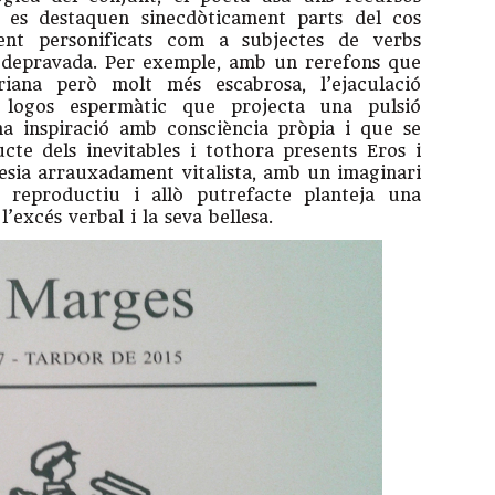
nt es destaquen sinecdòticament parts del cos
nt personificats com a subjectes de verbs
 depravada. Per exemple, amb un rerefons que
iana però molt més escabrosa, l’ejaculació
l logos espermàtic que projecta una pulsió
na inspiració amb consciència pròpia i que se
cte dels inevitables i tothora presents Eros i
esia arrauxadament vitalista, amb un imaginari
ò reproductiu i allò putrefacte planteja una
’excés verbal i la seva bellesa.