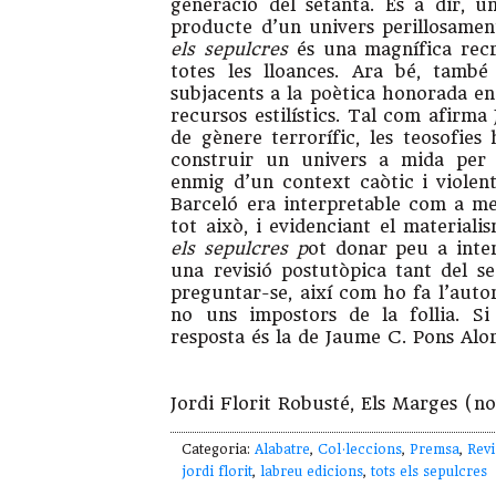
generació del setanta. És a dir, u
producte d’un univers perillosament
els sepulcres
és una magnífica recre
totes les lloances. Ara bé, també 
subjacents a la poètica honorada enc
recursos estilístics. Tal com afirma
de gènere terrorífic, les teosofies 
construir un univers a mida per e
enmig d’un context caòtic i viole
Barceló era interpretable com a m
tot això, i evidenciant el materialis
els sepulcres
p
ot donar peu a inte
una revisió postutòpica tant del se
preguntar-se, així com ho fa l’autor
no uns impostors de la follia. Si
resposta és la de Jaume C. Pons Alo
Jordi Florit Robusté, Els Marges (
Categoria:
Alabatre
,
Col·leccions
,
Premsa
,
Revi
jordi florit
,
labreu edicions
,
tots els sepulcres