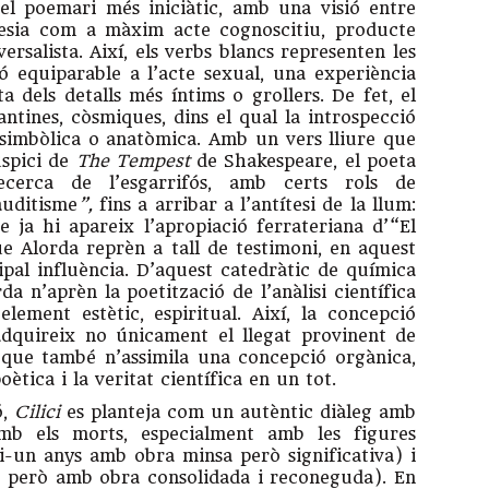
l poemari més iniciàtic, amb una visió entre
poesia com a màxim acte cognoscitiu, producte
ersalista. Així, els verbs blancs representen les
ó equiparable a l’acte sexual, una experiència
dels detalls més íntims o grollers. De fet, el
tines, còsmiques, dins el qual la introspecció
 simbòlica o anatòmica. Amb un vers lliure que
uspici de
The Tempest
de Shakespeare, el poeta
cerca de l’esgarrifós, amb certs rols de
auditisme
”,
fins a arribar a l’antítesi de la llum:
e ja hi apareix l’apropiació ferrateriana d’“El
ue Alorda reprèn a tall de testimoni, en aquest
pal influència. D’aquest catedràtic de química
da n’aprèn la poetització de l’anàlisi científica
lement estètic, espiritual. Així, la concepció
adquireix no únicament el llegat provinent de
 que també n’assimila una concepció orgànica,
ètica i la veritat científica en un tot.
ó,
Cilici
es planteja com un autèntic diàleg amb
amb els morts, especialment amb les figures
i-un anys amb obra minsa però significativa) i
però amb obra consolidada i reconeguda). En