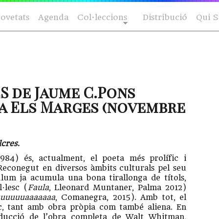
ovetats
Agenda
Col·leccions
Distribució
Qui 
S de Jaume C.Pons
ta Els Marges (novembre
lcres
.
84) és, actualment, el poeta més prolífic i
 Reconegut en diversos àmbits culturals pel seu
ulum ja acumula una bona tirallonga de títols,
·lesc (
Faula
, Lleonard Muntaner, Palma 2012)
uuuuuuaaaaaaa
, Comanegra, 2015). Amb tot, el
ic, tant amb obra pròpia com també aliena. En
aducció de l’obra completa de Walt Whitman,