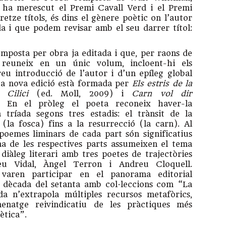
, ha merescut el Premi Cavall Verd i el Premi
etze títols, és dins el gènere poètic on l’autor
a i que podem revisar amb el seu darrer títol:
omposta per obra ja editada i que, per raons de
s reuneix en un únic volum, incloent-hi els
eu introducció de l’autor i d’un epíleg global
sta nova edició està formada per
Els estris de la
),
Cilici
(ed. Moll, 2009) i
Carn vol dir
 En el pròleg el poeta reconeix haver-la
tríada segons tres estadis: el trànsit de la
(la fosca) fins a la resurrecció (la carn). Al
poemes liminars de cada part són significatius
na de les respectives parts assumeixen el tema
diàleg literari amb tres poetes de trajectòries
reu Vidal, Àngel Terron i Andreu Cloquell.
 varen participar en el panorama editorial
 dècada del setanta amb col·leccions com “La
a n’extrapola múltiples recursos metafòrics,
enatge reivindicatiu de les pràctiques més
ètica”.