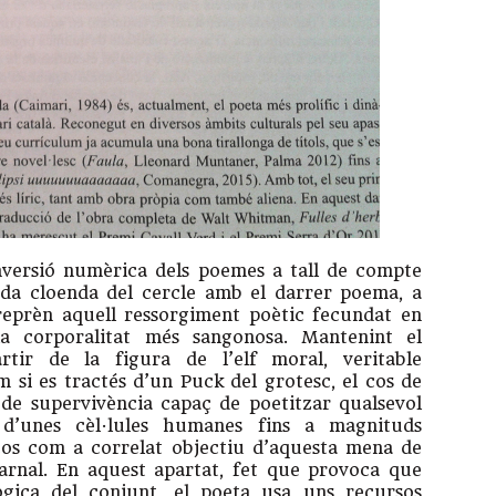
inversió numèrica dels poemes a tall de compte
da cloenda del cercle amb el darrer poema, a
eprèn aquell ressorgiment poètic fecundat en
a corporalitat més sangonosa. Mantenint el
tir de la figura de l’elf moral, veritable
 si es tractés d’un Puck del grotesc, el cos de
t de supervivència capaç de poetitzar qualsevol
 d’unes cèl·lules humanes fins a magnituds
cos com a correlat objectiu d’aquesta mena de
carnal. En aquest apartat, fet que provoca que
ògica del conjunt, el poeta usa uns recursos