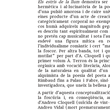
Els estris de la llum
demostra ser e
hermètica i al·lucinatòria de la 
d’una pulsió amorosa i de caire univ
eines producte d’un acte de creaci
categòricament corporal no exempta 
cos humà adquireix magnituds gegan
es descriu tant espiritualment com
no pretén cap musicalitat i sota l’a
esdevé una figura mítica en re
l’individualisme romàntic i cert “m
la foscor. Per altra banda, tot i qu
mutilat” per part d’A. Cloquell i q
primer volum À. Terron és la princi
orgànica amb vocació literària, Alor
de la naturalesa en qualitat d’un e
alquimista de la poesia del poeta 
Rimbaud fins a Palau i Fabre, sinó
investigadora, que uneix la bellesa po
A partir d’aquesta conceptualitzaci
la foscúria i, en conseqüència, 
d’Andreu Cloquell (suïcida de vint-
Andreu Vidal (mort prematurament 