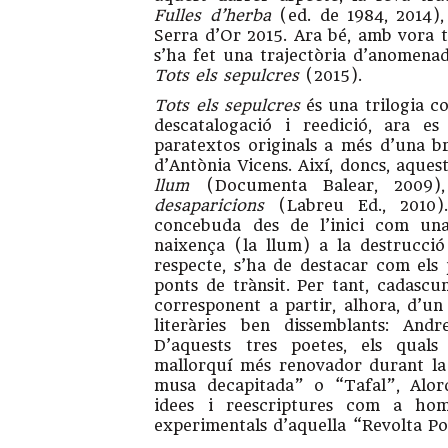
Fulles d’herba
(ed. de 1984, 2014)
Serra d’Or 2015. Ara bé, amb vora tr
s’ha fet una trajectòria d’anomenad
Tots els sepulcres
(2015).
Tots els sepulcres
és una trilogia c
descatalogació i reedició, ara e
paratextos originals a més d’una br
d’Antònia Vicens. Així, doncs, aque
llum
(Documenta Balear, 2009
desaparicions
(Labreu Ed., 2010).
concebuda des de l’inici com una 
naixença (la llum) a la destrucció 
respecte, s’ha de destacar com els 
ponts de trànsit. Per tant, cadascu
corresponent a partir, alhora, d’un 
literàries ben dissemblants: And
D’aquests tres poetes, els quals
mallorquí més renovador durant la
musa decapitada” o “Tafal”, Alord
idees i reescriptures com a hom
experimentals d’aquella “Revolta Po