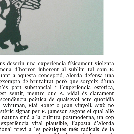
ns descriu una experiència físicament violenta
mena d’horror inherent al sublim tal com E.
Quant a aquesta concepció, Alorda defensa una
 exempta de brutalitat però que sorgeix d’una
’és part substancial i l’experiència estètica,
uest sentit, mentre que A. Vidal és clarament
anscendència poètica de qualsevol acte quotidià
t Whitman, Blai Bonet o Joan Vinyoli. Això no
istèric signat per F. Jameson segons el qual allò
a natura sinó a la cultura postmoderna, un cop
periència vital plausible, l’aposta d’Alorda
ional previ a les poètiques més radicals de la