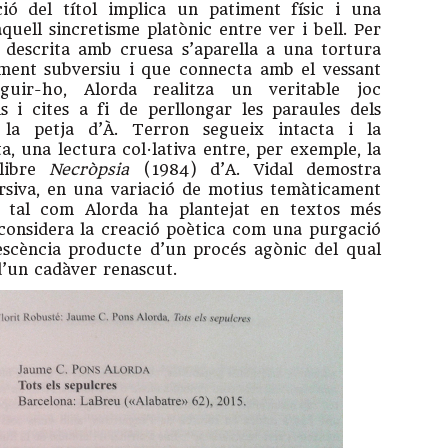
ció del títol implica un patiment físic i una
aquell sincretisme platònic entre ver i bell. Per
l descrita amb cruesa s’aparella a una tortura
lment subversiu i que connecta amb el vessant
eguir-ho, Alorda realitza un veritable joc
s i cites a fi de perllongar les paraules dels
 la petja d’À. Terron segueix intacta i la
ta, una lectura col·lativa entre, per exemple, la
llibre
Necròpsia
(1984) d’A. Vidal demostra
ursiva, en una variació de motius temàticament
t, tal com Alorda ha plantejat en textos més
s considera la creació poètica com una purgació
escència producte d’un procés agònic del qual
d’un cadàver renascut.