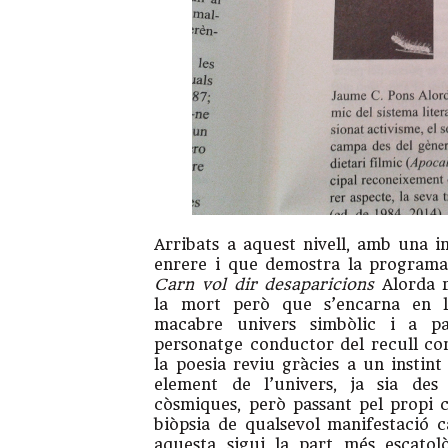
Arribats a aquest nivell, amb una 
enrere i que demostra la programa
Carn vol dir desaparicions
Alorda r
la mort però que s’encarna en l
macabre univers simbòlic i a par
personatge conductor del recull com
la poesia reviu gràcies a un instin
element de l’univers, ja sia des
còsmiques, però passant pel propi 
biòpsia de qualsevol manifestació 
aquesta sigui la part més escatol