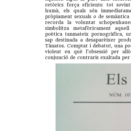
retòrics força eficients: tot sovi
humà, els quals són immediatame
pròpiament sexuals o de semàntica
recorda la voluntat schopenhauer
simbolitza metafòricament aquel
poètica tanmateix pornogràfica, u
sap destinada a desaparèixer produ
Tànatos. Comptat i debatut, una po
violent en què l’obsessió per all
conjunció de contraris exaltada per l