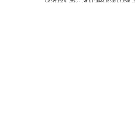
Copyright © 2026 · Fet a l'
illadelsbous
LaBreu Ed