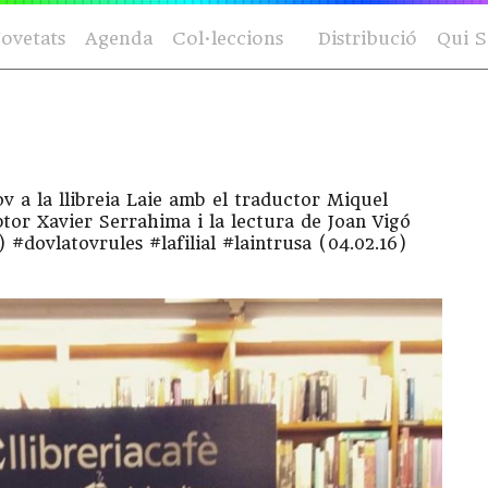
ovetats
Agenda
Col·leccions
Distribució
Qui 
v a la llibreia Laie amb el traductor Miquel
iptor Xavier Serrahima i la lectura de Joan Vigó
#dovlatovrules #lafilial #laintrusa (04.02.16)