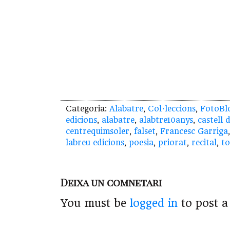
Categoria:
Alabatre
,
Col·leccions
,
FotoBl
edicions
,
alabatre
,
alabtre10anys
,
castell d
centrequimsoler
,
falset
,
Francesc Garriga
labreu edicions
,
poesia
,
priorat
,
recital
,
t
Deixa un comnetari
You must be
logged in
to post 