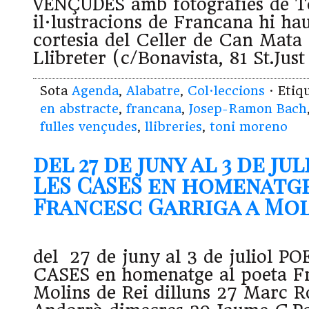
VENÇUDES amb fotografies de T
il·lustracions de Francana hi hau
cortesia del Celler de Can Mata 
Llibreter (c/Bonavista, 81 St.Jus
Sota
Agenda
,
Alabatre
,
Col·leccions
· Etiq
en abstracte
,
francana
,
Josep-Ramon Bach
fulles vençudes
,
llibreries
,
toni moreno
del 27 de juny al 3 de ju
LES CASES en homenatge
Francesc Garriga a Mol
del 27 de juny al 3 de juliol P
CASES en homenatge al poeta Fr
Molins de Rei dilluns 27 Marc R