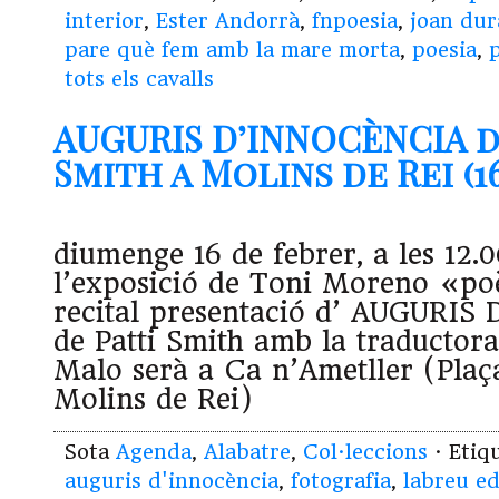
interior
,
Ester Andorrà
,
fnpoesia
,
joan dur
pare què fem amb la mare morta
,
poesia
,
tots els cavalls
AUGURIS D’INNOCÈNCIA d
Smith a Molins de Rei (16
diumenge 16 de febrer, a les 12.
l’exposició de Toni Moreno «po
recital presentació d’ AUGURI
de Patti Smith amb la traductora
Malo serà a Ca n’Ametller (Plaç
Molins de Rei)
Sota
Agenda
,
Alabatre
,
Col·leccions
· Etiq
auguris d'innocència
,
fotografia
,
labreu ed