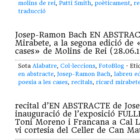
molins de rei
,
Patti Smith
,
poèticament
,
re
traducció
Josep-Ramon Bach EN ABSTRACT
Mirabete, a la segona edició de 
cases» de Molins de Rei (28.06
Sota
Alabatre
,
Col·leccions
,
FotoBlog
· Et
en abstracte
,
Josep-Ramon Bach
,
labreu e
poesia a les cases
,
recitals
,
ricard mirabet
recital d’EN ABSTRACTE de Jos
inauguració de l’exposició FU
Toni Moreno i Francana a Cal Ll
vi cortesia del Celler de Can Ma