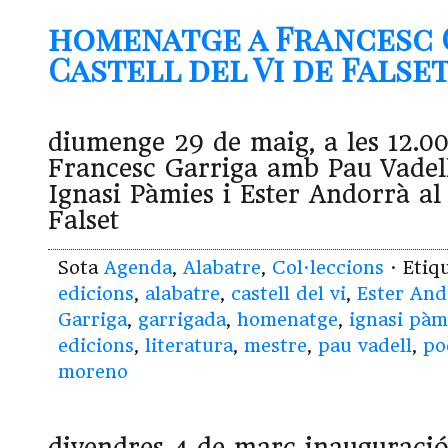
homenatge a Francesc 
Castell del Vi de Falset (
diumenge 29 de maig, a les 12.0
Francesc Garriga amb Pau Vadel
Ignasi Pàmies i Ester Andorrà al 
Falset
Sota
Agenda
,
Alabatre
,
Col·leccions
· Etiq
edicions
,
alabatre
,
castell del vi
,
Ester And
Garriga
,
garrigada
,
homenatge
,
ignasi pàm
edicions
,
literatura
,
mestre
,
pau vadell
,
po
moreno
divendres 4 de març inauguració