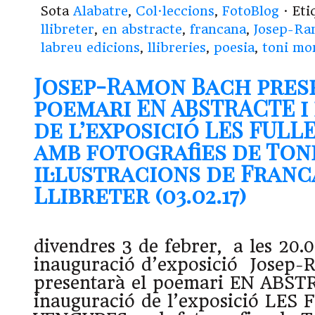
Sota
Alabatre
,
Col·leccions
,
FotoBlog
· Et
llibreter
,
en abstracte
,
francana
,
Josep-Ra
labreu edicions
,
llibreries
,
poesia
,
toni mo
Josep-Ramon Bach pres
poemari EN ABSTRACTE i
de l’exposició LES FULL
amb fotografies de Ton
il·lustracions de Franc
Llibreter (03.02.17)
divendres 3 de febrer, a les 20.00
inauguració d’exposició Josep
presentarà el poemari EN ABST
inauguració de l’exposició LES