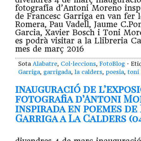
fotografia d’Antoni Moreno ins
de Francesc Garriga en van fer l
Romera, Pau Vadell, Jaume C.Pon
Garcia, Xavier Bosch i Toni More
es podrà visitar a la Llibreria C
mes de març 2016
Sota
Alabatre
,
Col·leccions
,
FotoBlog
· Et
Garriga
,
garrigada
,
la calders
,
poesia
,
toni
inauguració de l’exposi
fotografia d’Antoni M
inspirada en poemes de
Garriga a La Calders (04.