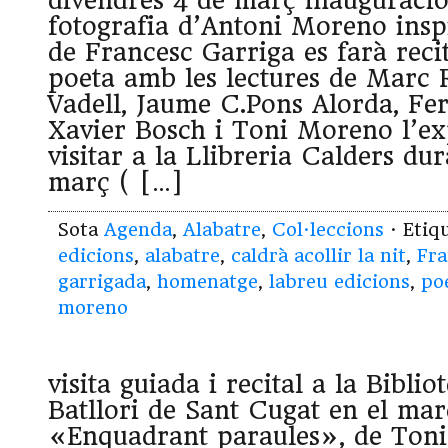
divendres 4 de març inauguració
fotografia d’Antoni Moreno ins
de Francesc Garriga es farà reci
poeta amb les lectures de Marc
Vadell, Jaume C.Pons Alorda, Fe
Xavier Bosch i Toni Moreno l’ex
visitar a la Llibreria Calders du
març ( […]
Sota
Agenda
,
Alabatre
,
Col·leccions
· Etiq
edicions
,
alabatre
,
caldrà acollir la nit
,
Fra
garrigada
,
homenatge
,
labreu edicions
,
po
moreno
visita guiada i recital a la Bibli
Batllori de Sant Cugat en el mar
«Enquadrant paraules», de Ton