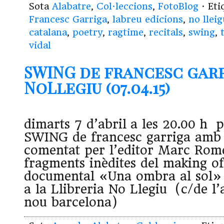
Sota
Alabatre
,
Col·leccions
,
FotoBlog
· Et
Francesc Garriga
,
labreu edicions
,
no llei
catalana
,
poetry
,
ragtime
,
recitals
,
swing
,
vidal
SWING de francesc garr
NoLlegiu (07.04.15)
dimarts 7 d’abril a les 20.00 h 
SWING de francesc garriga amb e
comentat per l’editor Marc Rome
fragments inèdites del making of
documental «Una ombra al sol»
a la Llibreria No Llegiu (c/de l’
nou barcelona)