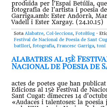
produïda per l’Espai Betúlia, q
fotografia de l’artista i poesia d
Garriga.amb: Ester Andorrà, Ma
Vadell i Ester Xargay. (24.10.15)
Sota
Alabatre
,
Col·leccions
,
FotoBlog
· Et
Festival de Nacional de Poesia de Sant Cu
batllori
,
fotografia
,
Francesc Garriga
,
toni
alabatres al 15è Festiva
Nacional de Poesia de 
actes de poetes que han publica
Edicions al 15è Festival de Nacio
Sant Cugat: dimecres 14 d’octubr
«Audaces i talentoses: la poesia j