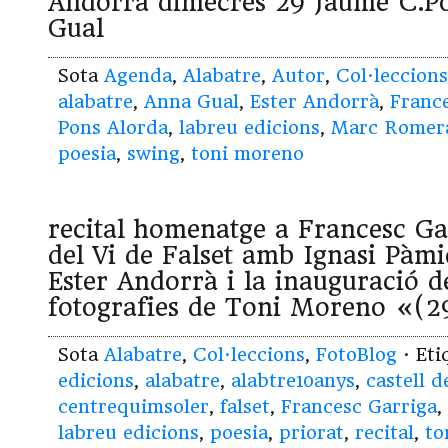
Andorrà dimecres 29 Jaume C.Po
Gual
Sota
Agenda
,
Alabatre
,
Autor
,
Col·leccions
alabatre
,
Anna Gual
,
Ester Andorrà
,
Franc
Pons Alorda
,
labreu edicions
,
Marc Romer
poesia
,
swing
,
toni moreno
recital homenatge a Francesc Gar
del Vi de Falset amb Ignasi Pàmie
Ester Andorrà i la inauguració d
fotografies de Toni Moreno «(2
Sota
Alabatre
,
Col·leccions
,
FotoBlog
· Et
edicions
,
alabatre
,
alabtre10anys
,
castell d
centrequimsoler
,
falset
,
Francesc Garriga
,
labreu edicions
,
poesia
,
priorat
,
recital
,
to