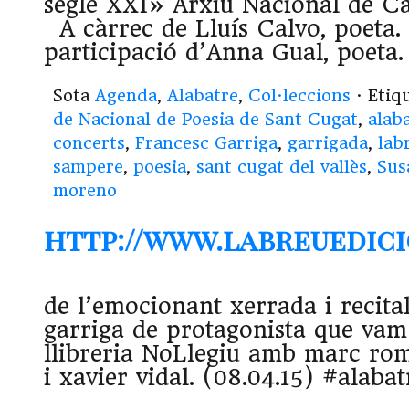
segle XXI» Arxiu Nacional de Cat
A càrrec de Lluís Calvo, poeta.
participació d’Anna Gual, poeta. 
Sota
Agenda
,
Alabatre
,
Col·leccions
· Etiq
de Nacional de Poesia de Sant Cugat
,
alab
concerts
,
Francesc Garriga
,
garrigada
,
lab
sampere
,
poesia
,
sant cugat del vallès
,
Sus
moreno
http://www.labreuedici
de l’emocionant xerrada i recita
garriga de protagonista que vam 
llibreria NoLlegiu amb marc ro
i xavier vidal. (08.04.15) #alabat