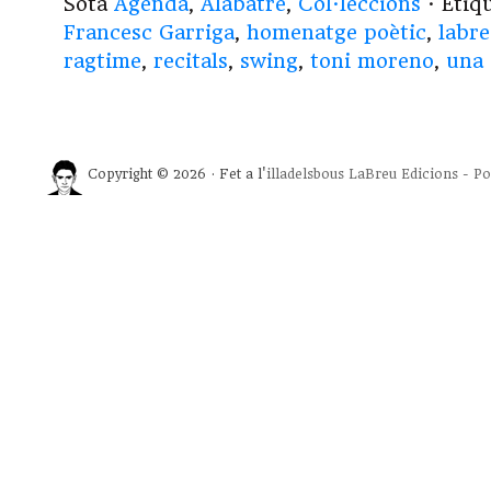
Sota
Agenda
,
Alabatre
,
Col·leccions
· Etiq
Francesc Garriga
,
homenatge poètic
,
labre
ragtime
,
recitals
,
swing
,
toni moreno
,
una 
Copyright © 2026 · Fet a l'
illadelsbous
LaBreu Edicions
-
Po