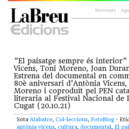
Novetats
Ag
“El paisatge sempre és interior
Vicens, Toni Moreno, Joan Duran
Estrena del documental en com
80è aniversari d’Antònia Vicens, 
Moreno i coproduït pel PEN cata
literaria al Festival Nacional de
Cugat (20.10.21)
Sota
Alabatre
,
Col·leccions
,
FotoBlog
· Et
antònia vicens
,
cultura
,
documental
,
El pa