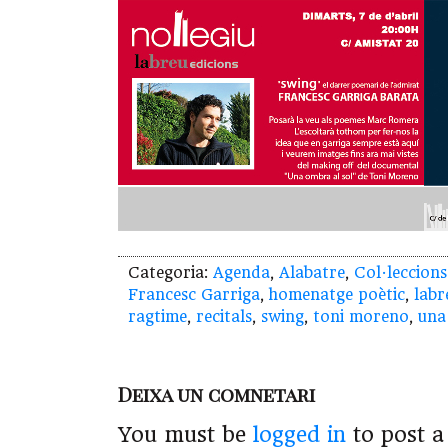
Categoria:
Agenda
,
Alabatre
,
Col·leccions
Francesc Garriga
,
homenatge poètic
,
labr
ragtime
,
recitals
,
swing
,
toni moreno
,
una
Deixa un comnetari
You must be
logged in
to post 