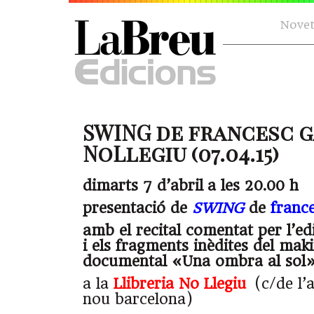
Novet
SWING de francesc g
NoLlegiu (07.04.15)
dimarts 7 d’abril a les 20.00 h
presentació de
SWING
de
franc
amb el recital comentat per l’
i els fragments inèdites del maki
documental
«Una ombra al sol
a la
Llibreria No Llegiu
(c/de l’
nou barcelona)