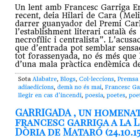
Un lent amb Francesc Garriga En
recent, deia Hilari de Cara (Melil
darrer guanyador del Premi Carl
l’establishment literari català é
necrofílic i centralista”. L’acusa
que d’entrada pot semblar sensac
tot forassenyada, no és més que 
d’una mala pràctica endèmica d
Sota
Alabatre
,
Blogs
,
Col·leccions
,
Premsa
adiaedicions
,
demà no és mai
,
Francesc Ga
llegir en cas d'incendi
,
poesia
,
poetes
,
poe
GARRIGADA , un homenat
francesc garriga a la L
Dòria de Mataró (24.10.15