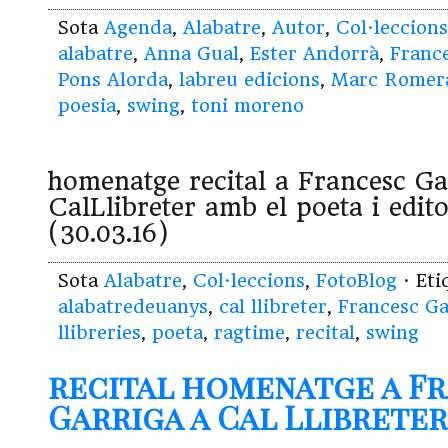
Sota
Agenda
,
Alabatre
,
Autor
,
Col·leccions
alabatre
,
Anna Gual
,
Ester Andorrà
,
Franc
Pons Alorda
,
labreu edicions
,
Marc Romer
poesia
,
swing
,
toni moreno
homenatge recital a Francesc Ga
CalLlibreter amb el poeta i edi
(30.03.16)
Sota
Alabatre
,
Col·leccions
,
FotoBlog
· Et
alabatredeuanys
,
cal llibreter
,
Francesc Ga
llibreries
,
poeta
,
ragtime
,
recital
,
swing
recital homenatge a F
Garriga a Cal Llibreter (