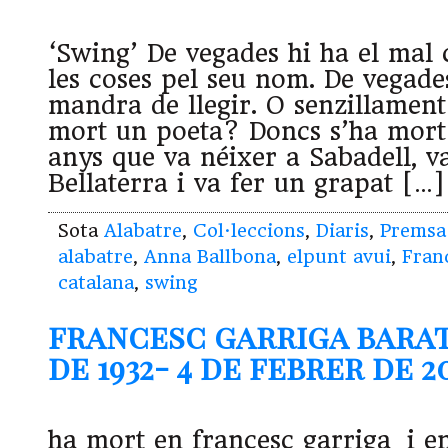
‘Swing’ De vegades hi ha el mal
les coses pel seu nom. De vegade
mandra de llegir. O senzillament
mort un poeta? Doncs s’ha mort
anys que va néixer a Sabadell, v
Bellaterra i va fer un grapat […]
Sota
Alabatre
,
Col·leccions
,
Diaris
,
Premsa
alabatre
,
Anna Ballbona
,
elpunt avui
,
Fran
catalana
,
swing
francesc garriga barata
de 1932- 4 de febrer de 20
ha mort en francesc garriga i en