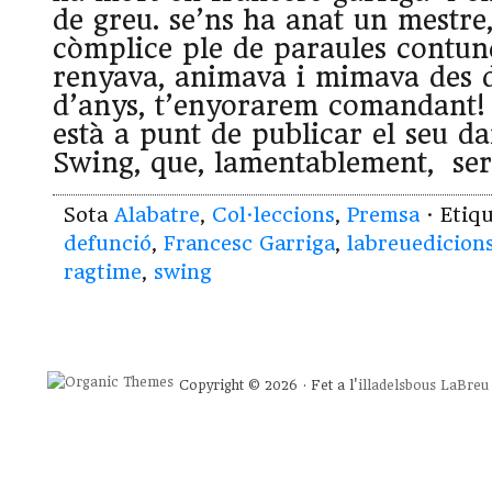
de greu. se’ns ha anat un mestre
còmplice ple de paraules contun
renyava, animava i mimava des d
d’anys, t’enyorarem comandant!
està a punt de publicar el seu d
Swing, que, lamentablement, se
Sota
Alabatre
,
Col·leccions
,
Premsa
· Etiq
defunció
,
Francesc Garriga
,
labreuedicion
ragtime
,
swing
Copyright © 2026 · Fet a l'
illadelsbous
LaBreu 