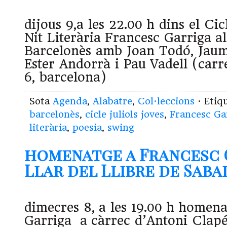
dijous 9,a les 22.00 h dins el Cic
Nit Literària Francesc Garriga al
Barcelonès amb Joan Todó, Jaum
Ester Andorrà i Pau Vadell (carr
6, barcelona)
Sota
Agenda
,
Alabatre
,
Col·leccions
· Etiq
barcelonès
,
cicle juliols joves
,
Francesc Ga
literària
,
poesia
,
swing
homenatge a Francesc G
Llar del Llibre de Sabade
dimecres 8, a les 19.00 h homen
Garriga a càrrec d’Antoni Clapés