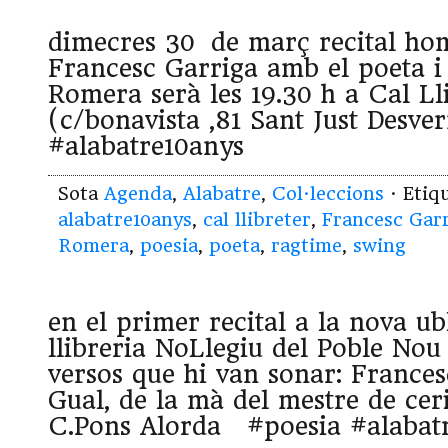
dimecres 30 de març recital ho
Francesc Garriga amb el poeta i
Romera serà les 19.30 h a Cal Ll
(c/bonavista ,81 Sant Just Desv
#alabatre10anys
Sota
Agenda
,
Alabatre
,
Col·leccions
· Etiq
alabatre10anys
,
cal llibreter
,
Francesc Gar
Romera
,
poesia
,
poeta
,
ragtime
,
swing
en el primer recital a la nova ub
llibreria NoLlegiu del Poble Nou
versos que hi van sonar: France
Gual, de la mà del mestre de ce
C.Pons Alorda #poesia #alabat