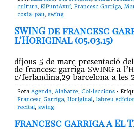
cultura
,
ElPuntAvui
,
Francesc Garriga
,
Ma
costa-pau
,
swing
SWING de francesc garr
l’Horiginal (05.03.15)
dijous 5 de març presentació de
de francesc garriga SWING a l’H
c/ferlandina,29 barcelona a les 
Sota
Agenda
,
Alabatre
,
Col·leccions
· Etiq
Francesc Garriga
,
Horiginal
,
labreu edicio
recital
,
swing
francesc garriga a El Te