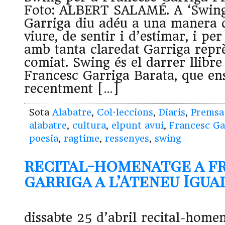
Foto: ALBERT SALAMÉ. A ‘Swing
Garriga diu adéu a una manera q
viure, de sentir i d’estimar, i pe
amb tanta claredat Garriga reprè
comiat. Swing és el darrer llibre
Francesc Garriga Barata, que en
recentment […]
Sota
Alabatre
,
Col·leccions
,
Diaris
,
Premsa
alabatre
,
cultura
,
elpunt avui
,
Francesc Ga
poesia
,
ragtime
,
ressenyes
,
swing
recital-homenatge a f
garriga a l’Ateneu Iguala
dissabte 25 d’abril recital-home