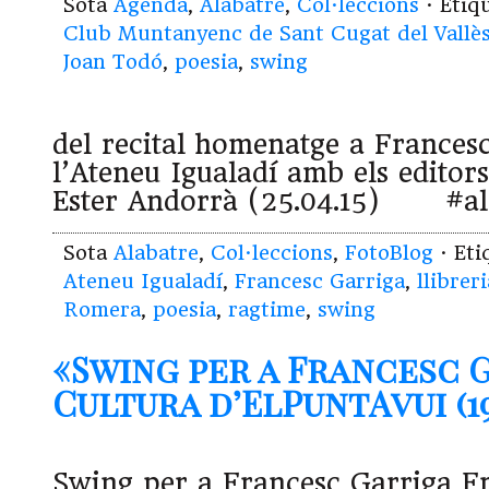
Sota
Agenda
,
Alabatre
,
Col·leccions
· Etiq
Club Muntanyenc de Sant Cugat del Vallè
Joan Todó
,
poesia
,
swing
del recital homenatge a Frances
l’Ateneu Igualadí amb els edito
Ester Andorrà (25.04.15) #al
Sota
Alabatre
,
Col·leccions
,
FotoBlog
· Et
Ateneu Igualadí
,
Francesc Garriga
,
llibrer
Romera
,
poesia
,
ragtime
,
swing
«Swing per a Francesc 
Cultura d’ElPuntAvui (19.
Swing per a Francesc Garriga F