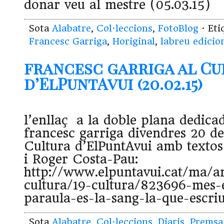
donar veu al mestre (05.03.15)
Sota
Alabatre
,
Col·leccions
,
FotoBlog
· Et
Francesc Garriga
,
Horiginal
,
labreu edicio
francesc garriga al Cu
d’ElPuntAvui (20.02.15)
l’enllaç a la doble plana dedica
francesc garriga divendres 20 de
Cultura d’ElPuntAvui amb texto
i Roger Costa-Pau:
http://www.elpuntavui.cat/ma/ar
cultura/19-cultura/823696-mes-e
paraula-es-la-sang-la-que-escri
Sota
Alabatre
,
Col·leccions
,
Diaris
,
Premsa