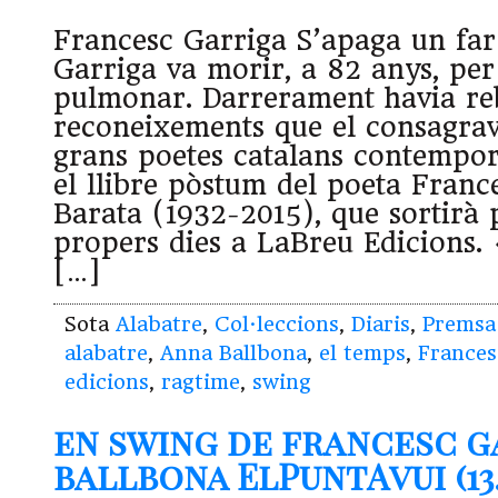
Francesc Garriga S’apaga un far
Garriga va morir, a 82 anys, per
pulmonar. Darrerament havia reb
reconeixements que el consagra
grans poetes catalans contempo
el llibre pòstum del poeta Franc
Barata (1932-2015), que sortirà p
propers dies a LaBreu Edicions.
[…]
Sota
Alabatre
,
Col·leccions
,
Diaris
,
Premsa
alabatre
,
Anna Ballbona
,
el temps
,
Frances
edicions
,
ragtime
,
swing
en swing de francesc g
ballbona ElPuntAvui (13.