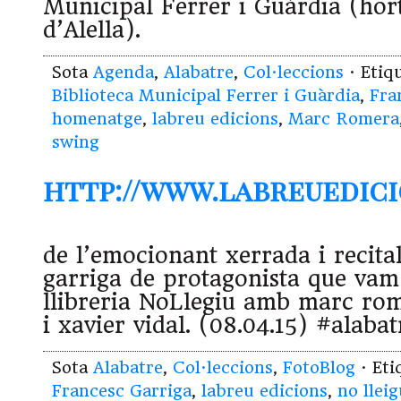
Municipal Ferrer i Guàrdia (hort
d’Alella).
Sota
Agenda
,
Alabatre
,
Col·leccions
· Etiq
Biblioteca Municipal Ferrer i Guàrdia
,
Fra
homenatge
,
labreu edicions
,
Marc Romera
swing
http://www.labreuedici
de l’emocionant xerrada i recita
garriga de protagonista que vam 
llibreria NoLlegiu amb marc ro
i xavier vidal. (08.04.15) #alabat
Sota
Alabatre
,
Col·leccions
,
FotoBlog
· Et
Francesc Garriga
,
labreu edicions
,
no llei