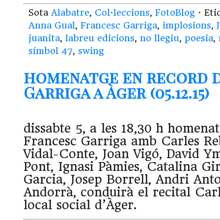
Sota
Alabatre
,
Col·leccions
,
FotoBlog
· Et
Anna Gual
,
Francesc Garriga
,
implosions
,
juanita
,
labreu edicions
,
no llegiu
,
poesia
,
símbol 47
,
swing
homenatge en record d
Garriga a Àger (05.12.15)
dissabte 5, a les 18,30 h homena
Francesc Garriga amb Carles Re
Vidal-Conte, Joan Vigó, David 
Pont, Ignasi Pàmies, Catalina Gi
Garcia, Josep Borrell, Andri Anto
Andorrà, conduirà el recital Carl
local social d’Àger.