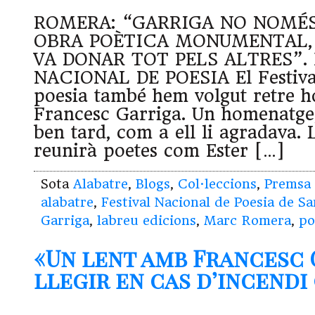
ROMERA: “GARRIGA NO NOMÉS
OBRA POÈTICA MONUMENTAL, 
VA DONAR TOT PELS ALTRES”.
NACIONAL DE POESIA El Festiva
poesia també hem volgut retre 
Francesc Garriga. Un homenatge, f
ben tard, com a ell li agradava. 
reunirà poetes com Ester […]
Sota
Alabatre
,
Blogs
,
Col·leccions
,
Premsa
alabatre
,
Festival Nacional de Poesia de S
Garriga
,
labreu edicions
,
Marc Romera
,
po
«Un lent amb Francesc 
llegir en cas d’incendi 