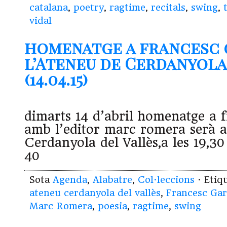
catalana
,
poetry
,
ragtime
,
recitals
,
swing
,
vidal
homenatge a francesc 
l’Ateneu de Cerdanyola
(14.04.15)
dimarts 14 d’abril homenatge a f
amb l’editor marc romera serà a
Cerdanyola del Vallès,a les 19,30
40
Sota
Agenda
,
Alabatre
,
Col·leccions
· Etiq
ateneu cerdanyola del vallès
,
Francesc Gar
Marc Romera
,
poesia
,
ragtime
,
swing