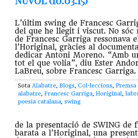
Núvol (10.03.15)
L’últim swing de Francesc Garri
del que he llegit i viscut. No sóc
de Francesc Garriga ressonava el
l’Horiginal, gràcies al documenta
dedicar Antoni Moreno. “Amb u
tot el que volia”, diu Ester Ando
LaBreu, sobre Francesc Garriga.
Sota
Alabatre
,
Blogs
,
Col·leccions
,
Premsa
alabatre
,
Francesc Garriga
,
Horiginal
,
labr
poesia catalana
,
swing
de la presentació de SWING de f
barata a l’Horiginal, una presen