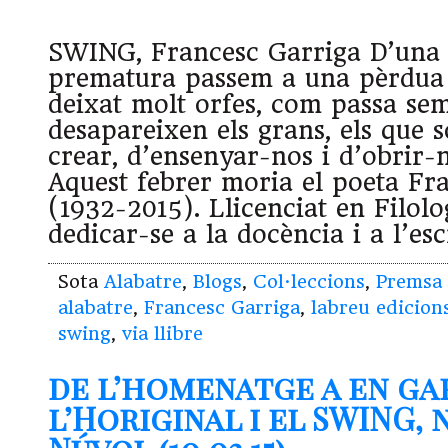
SWING, Francesc Garriga D’una
prematura passem a una pèrdua
deixat molt orfes, com passa se
desapareixen els grans, els que 
crear, d’ensenyar-nos i d’obrir-no
Aquest febrer moria el poeta Fr
(1932-2015). Llicenciat en Filol
dedicar-se a la docència i a l’es
Sota
Alabatre
,
Blogs
,
Col·leccions
,
Premsa
alabatre
,
Francesc Garriga
,
labreu edicion
swing
,
via llibre
de l’homenatge a en ga
l’Horiginal i el SWING, 