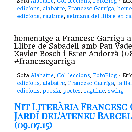
Sota
Alabatre
,
Col·leccions
,
FotoBlog
· Et
edicions
,
alabatre
,
Francesc Garriga
,
home
edicions
,
ragtime
,
setmana del llibre en ca
homenatge a Francesc Garriga a 
Llibre de Sabadell amb Pau Vadel
Xavier Bosch i Ester Andorrà (0
#francescgarriga
Sota
Alabatre
,
Col·leccions
,
FotoBlog
· Et
edicions
,
alabatre
,
Francesc Garriga
,
la lla
edicions
,
poesia
,
poetes
,
ragtime
,
swing
Nit Literària Francesc 
Jardí del’Ateneu Barce
(09.07.15)