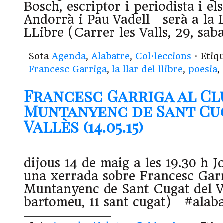
Bosch, escriptor i periodista i els
Andorrà i Pau Vadell serà a la L
LLibre (Carrer les Valls, 29, sab
Sota
Agenda
,
Alabatre
,
Col·leccions
· Etiq
Francesc Garriga
,
la llar del llibre
,
poesia
,
Francesc Garriga al Cl
Muntanyenc de Sant Cu
Vallès (14.05.15)
dijous 14 de maig a les 19.30 h 
una xerrada sobre Francesc Garr
Muntanyenc de Sant Cugat del Va
bartomeu, 11 sant cugat) #alaba