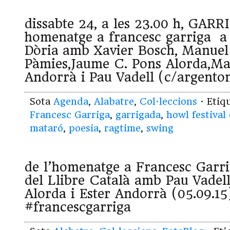
dissabte 24, a les 23.00 h, GARR
homenatge a francesc garriga a 
Dòria amb Xavier Bosch, Manuel
Pàmies,Jaume C. Pons Alorda,Ma
Andorrà i Pau Vadell (c/argento
Sota
Agenda
,
Alabatre
,
Col·leccions
· Etiq
Francesc Garriga
,
garrigada
,
howl festival
mataró
,
poesia
,
ragtime
,
swing
de l’homenatge a Francesc Garr
del Llibre Català amb Pau Vadel
Alorda i Ester Andorrà (05.09.15
#francescgarriga