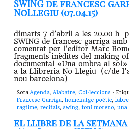
SWING de francesc garr
NoLlegiu (07.04.15)
dimarts 7 d’abril a les 20.00 h 
SWING de francesc garriga amb e
comentat per l’editor Marc Rome
fragments inèdites del making of
documental «Una ombra al sol»
a la Llibreria No Llegiu (c/de l’
nou barcelona)
Sota
Agenda
,
Alabatre
,
Col·leccions
· Etiq
Francesc Garriga
,
homenatge poètic
,
labre
ragtime
,
recitals
,
swing
,
toni moreno
,
una 
el llibre de la setmana