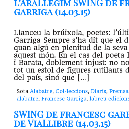
l’AraLlegim SWING de f
garriga (14.03.15)
Llanceu la brúixola, poetes: l’úl
Garriga Sempre s’ha dit que el de
quan algú en plenitud de la seva 
aquest món. En el cas del poeta
i Barata, doblement injust: no n
tot un estol de figures rutilants 
del país, sinó que […]
Sota
Alabatre
,
Col·leccions
,
Diaris
,
Premsa
alabatre
,
Francesc Garriga
,
labreu edicion
SWING de francesc garr
de ViaLlibre (14.03.15)