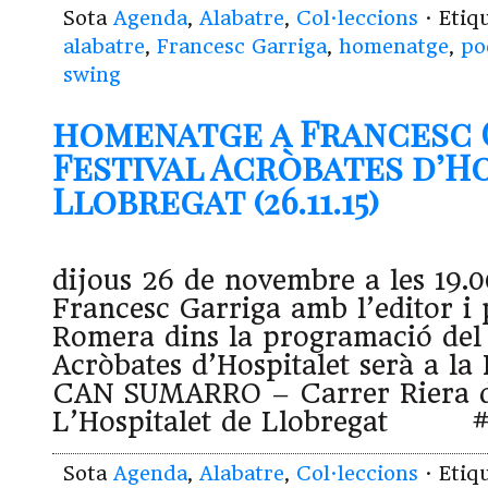
Sota
Agenda
,
Alabatre
,
Col·leccions
· Etiq
alabatre
,
Francesc Garriga
,
homenatge
,
po
swing
homenatge a Francesc 
Festival Acròbates d’H
Llobregat (26.11.15)
dijous 26 de novembre a les 19
Francesc Garriga amb l’editor i
Romera dins la programació del 
Acròbates d’Hospitalet serà a l
CAN SUMARRO – Carrer Riera de
L’Hospitalet de Llobregat #
Sota
Agenda
,
Alabatre
,
Col·leccions
· Etiq