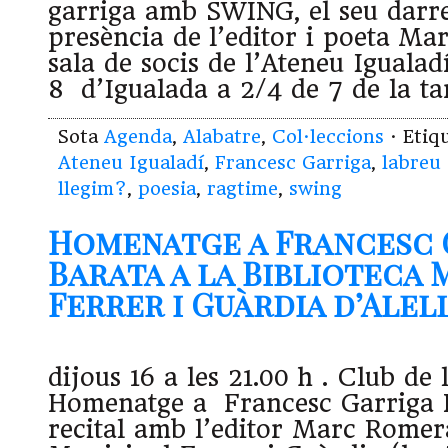
garriga amb SWING, el seu darre
presència de l’editor i poeta Ma
sala de socis de l’Ateneu Igualad
8 d’Igualada a 2/4 de 7 de la 
Sota
Agenda
,
Alabatre
,
Col·leccions
· Etiq
Ateneu Igualadí
,
Francesc Garriga
,
labreu 
llegim?
,
poesia
,
ragtime
,
swing
Homenatge a Francesc 
Barata a la Biblioteca 
Ferrer i Guàrdia d’Alella
dijous 16 a les 21.00 h . Club de 
Homenatge a Francesc Garriga B
recital amb l’editor Marc Romera