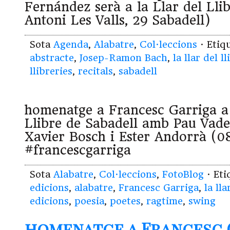
Fernández serà a la Llar del Lli
Antoni Les Valls, 29 Sabadell)
Sota
Agenda
,
Alabatre
,
Col·leccions
· Etiq
abstracte
,
Josep-Ramon Bach
,
la llar del ll
llibreries
,
recitals
,
sabadell
homenatge a Francesc Garriga a 
Llibre de Sabadell amb Pau Vadel
Xavier Bosch i Ester Andorrà (0
#francescgarriga
Sota
Alabatre
,
Col·leccions
,
FotoBlog
· Et
edicions
,
alabatre
,
Francesc Garriga
,
la lla
edicions
,
poesia
,
poetes
,
ragtime
,
swing
homenatge a Francesc G