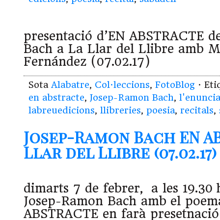
presentació d’EN ABSTRACTE d
Bach a La Llar del Llibre amb 
Fernández (07.02.17)
Sota
Alabatre
,
Col·leccions
,
FotoBlog
· Et
en abstracte
,
Josep-Ramon Bach
,
l'enuncia
labreuedicions
,
llibreries
,
poesia
,
recitals
,
Josep-Ramon Bach EN AB
Llar del Llibre (07.02.17)
dimarts 7 de febrer, a les 19.30 h
Josep-Ramon Bach amb el poem
ABSTRACTE en farà presetnació