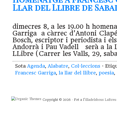
Llar del Llibre de Sabade
dimecres 8, a les 19.00 h homen
Garriga a càrrec d’Antoni Clapés
Bosch, escriptor i periodista i els
Andorrà i Pau Vadell serà a la L
LLibre (Carrer les Valls, 29, sab
Sota
Agenda
,
Alabatre
,
Col·leccions
· Etiq
Francesc Garriga
,
la llar del llibre
,
poesia
,
Copyright © 2026 · Fet a l'
illadelsbous
LaBreu 