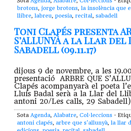
Sota
Agenda
,
Alabatre
,
Col·leccions
· Etiq
brotons
,
jorge brotons
,
la insolència que 
llibre
,
labreu
,
poesia
,
recital
,
sabadell
Toni Clapés presenta A
S’ALLUNYÀ a la Llar del 
Sabadell (09.11.17)
dijous 9 de novembre, a les 19.00
presentació ARBRE QUE S’ALLU
Clapés acompanyarà el poeta l’e
Lluís Badal serà a la Llar del Ll
antoni 20/Les calls, 29 Sabadell)
Sota
Agenda
,
Alabatre
,
Col·leccions
· Etiq
antoni clapés
,
arbre que s'allunyà
,
la llar 
edicions
,
poesia
,
recital
,
sabadell