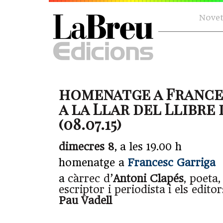
Novet
homenatge a France
a la Llar del Llibre
(08.07.15)
dimecres 8
,
a les 19.00 h
homenatge a
Francesc Garriga
a
càrrec
d’
Antoni Clapés
, poeta
escriptor i periodista i els editor
Pau Vadell