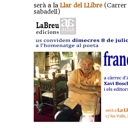
serà
a la
Llar del LLibre
(Carrer 
sabadell)