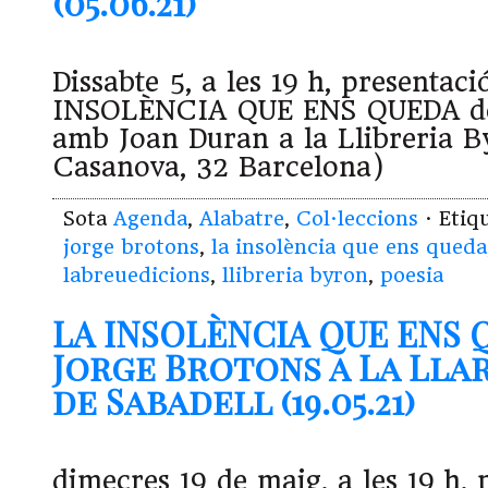
(05.06.21)
Dissabte 5, a les 19 h, presentac
INSOLÈNCIA QUE ENS QUEDA de
amb Joan Duran a la Llibreria B
Casanova, 32 Barcelona)
Sota
Agenda
,
Alabatre
,
Col·leccions
· Etiq
jorge brotons
,
la insolència que ens queda
labreuedicions
,
llibreria byron
,
poesia
LA INSOLÈNCIA QUE ENS 
Jorge Brotons a La Llar
de Sabadell (19.05.21)
dimecres 19 de maig, a les 19 h, 