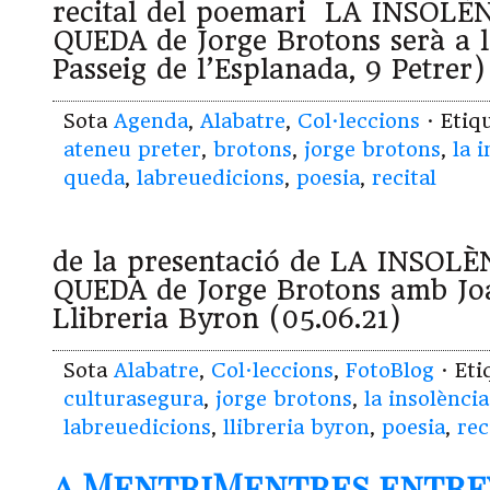
recital del poemari LA INSOL
QUEDA de Jorge Brotons serà a l
Passeig de l’Esplanada, 9 Petre
Sota
Agenda
,
Alabatre
,
Col·leccions
· Etiq
ateneu preter
,
brotons
,
jorge brotons
,
la 
queda
,
labreuedicions
,
poesia
,
recital
de la presentació de LA INSOL
QUEDA de Jorge Brotons amb Jo
Llibreria Byron (05.06.21)
Sota
Alabatre
,
Col·leccions
,
FotoBlog
· Et
culturasegura
,
jorge brotons
,
la insolènci
labreuedicions
,
llibreria byron
,
poesia
,
rec
a MentriMentres entre