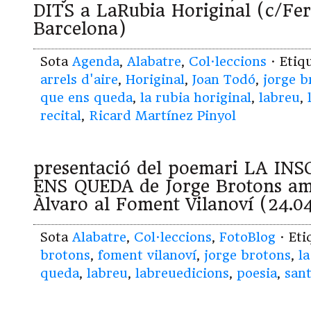
DITS a LaRubia Horiginal (c/Fer
Barcelona)
Sota
Agenda
,
Alabatre
,
Col·leccions
· Etiq
arrels d'aire
,
Horiginal
,
Joan Todó
,
jorge b
que ens queda
,
la rubia horiginal
,
labreu
,
recital
,
Ricard Martínez Pinyol
presentació del poemari LA I
ENS QUEDA de Jorge Brotons a
Àlvaro al Foment Vilanoví (24.04
Sota
Alabatre
,
Col·leccions
,
FotoBlog
· Et
brotons
,
foment vilanoví
,
jorge brotons
,
l
queda
,
labreu
,
labreuedicions
,
poesia
,
sant