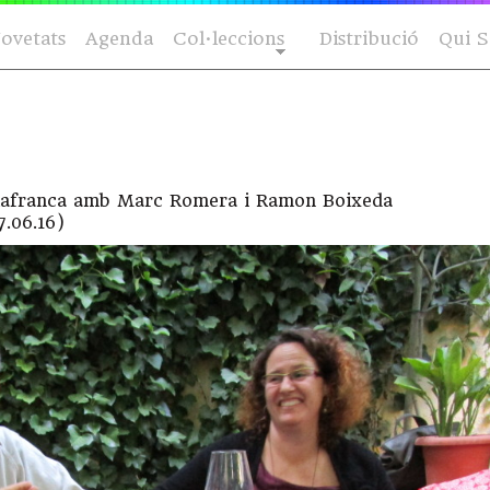
ovetats
Agenda
Col·leccions
Distribució
Qui 
Vilafranca amb Marc Romera i Ramon Boixeda
7.06.16)