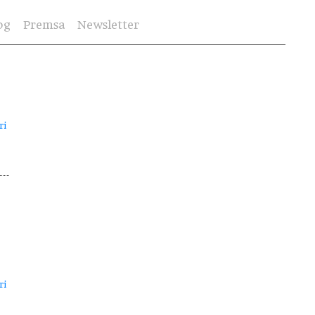
og
Premsa
Newsletter
ri
ri