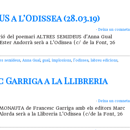
 a l’Odissea (28.03.19)
·
Deixa un comneta
ntació del poemari ALTRES SEMIDEUS d’Anna Gual
ster Andorrà serà a L’Odissea (c/ de la Font, 26
res semideus
,
Anna Gual
,
gual
,
implosions
,
l'odissea
,
labreu edicions
,
Garriga a la Llibreria
·
Deixa un comneta
COSMONAUTA de Francesc Garriga amb els editors Marc
orda serà a la Llibreria L’Odissea (c/de la Font, 26