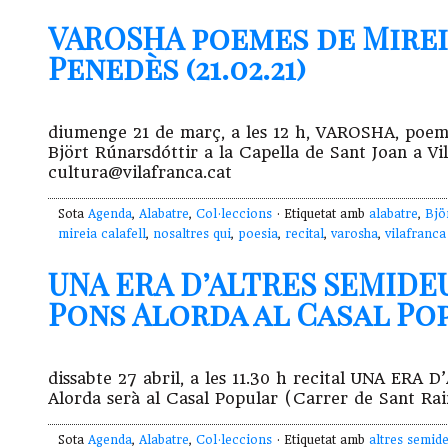
VAROSHA poemes de Mirei
Penedès (21.02.21)
diumenge 21 de març, a les 12 h, VAROSHA, poeme
Björt Rúnarsdóttir a la Capella de Sant Joan a Vil
cultura@vilafranca.cat
Sota
Agenda
,
Alabatre
,
Col·leccions
· Etiquetat amb
alabatre
,
Bjö
mireia calafell
,
nosaltres qui
,
poesia
,
recital
,
varosha
,
vilafranca
UNA ERA D’ALTRES SEMIDEU
Pons Alorda al Casal Popu
dissabte 27 abril, a les 11.30 h recital UNA E
Alorda serà al Casal Popular (Carrer de Sant Rai
Sota
Agenda
,
Alabatre
,
Col·leccions
· Etiquetat amb
altres semid