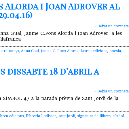
s Alorda i Joan Adrover al
9.04.16)
·
Deixa un comneta
d’Anna Gual, Jaume C.Pons Alorda i Joan Adrover a les
ilafranca
batre10anys
,
Anna Gual
,
Jaume C. Pons Alorda
,
labreu edicions
,
poesia
,
 dissabte 18 d’abril a
·
Deixa un comneta
rà SÍMBOL 47 a la parada prèvia de Sant Jordi de la
abreu edicions
,
llibreria l'odissea
,
sant jordi
,
signatura de llibres
,
símbol