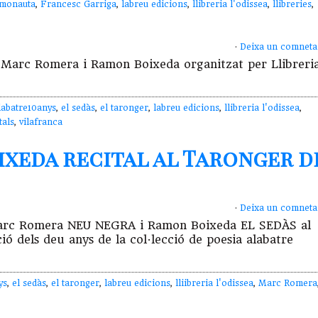
monauta
,
Francesc Garriga
,
labreu edicions
,
llibreria l'odissea
,
llibreries
,
·
Deixa un comneta
b Marc Romera i Ramon Boixeda organitzat per Llibreri
labatre10anys
,
el sedàs
,
el taronger
,
labreu edicions
,
llibreria l'odissea
,
tals
,
vilafranca
xeda recital al Taronger d
·
Deixa un comneta
e Marc Romera NEU NEGRA i Ramon Boixeda EL SEDÀS al
ió dels deu anys de la col·lecció de poesia alabatre
ys
,
el sedàs
,
el taronger
,
labreu edicions
,
lliibreria l'odissea
,
Marc Romera