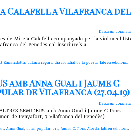
a Calafell a Vilafranca del
·
Deixa un comneta
s de Mireia Calafell acompanyada per la violoncel·list
afranca del Penedès cal inscriure’s a
rt Rúnarsdóttir
,
cultura segura
,
dia mundial de la poesia
,
labreu edicions
,
S amb Anna Gual i Jaume C
lar de Vilafranca (27.04.19)
·
Deixa un comneta
RA D’ALTRES SEMIDEUS amb Anna Gual i Jaume C Pons
mon de Penyafort, 7 Vilafranca del Penedès)
eus
,
Anna Gual
,
casal popular
,
era
,
Jaume C. Pons Alorda
,
labreu edicions
,