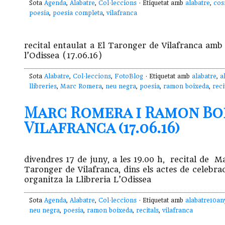
Sota
Agenda
,
Alabatre
,
Col·leccions
· Etiquetat amb
alabatre
,
cos
poesia
,
poesia completa
,
vilafranca
recital entaulat a El Taronger de Vilafranca am
l’Odissea (17.06.16)
Sota
Alabatre
,
Col·leccions
,
FotoBlog
· Etiquetat amb
alabatre
,
a
llibreries
,
Marc Romera
,
neu negra
,
poesia
,
ramon boixeda
,
reci
Marc Romera i Ramon Boi
Vilafranca (17.06.16)
divendres 17 de juny, a les 19.00 h, recital d
Taronger de Vilafranca, dins els actes de celebrac
organitza la Llibreria L’Odissea
Sota
Agenda
,
Alabatre
,
Col·leccions
· Etiquetat amb
alabatre10an
neu negra
,
poesia
,
ramon boixeda
,
recitals
,
vilafranca