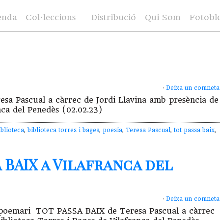
enda
Col·leccions
Distribució
Qui Som
Fotobl
·
Deixa un comneta
sa Pascual a càrrec de Jordi Llavina amb presència de
nca del Penedès (02.02.23)
iblioteca
,
biblioteca torres i bages
,
poesia
,
Teresa Pascual
,
tot passa baix
,
 BAIX a Vilafranca del
·
Deixa un comneta
del poemari TOT PASSA BAIX de Teresa Pascual a càrrec