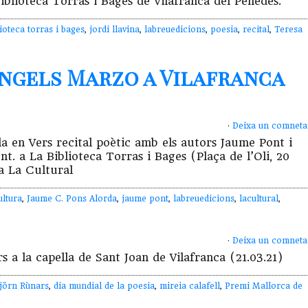
iblioteca Torras i Bages de Vilafranca del Penedès.
lioteca torras i bages
,
jordi llavina
,
labreuedicions
,
poesia
,
recital
,
Teresa
Àngels Marzo a Vilafranca
·
Deixa un comneta
ila en Vers recital poètic amb els autors Jaume Pont i
 a La Biblioteca Torras i Bages (Plaça de l’Oli, 20
ria La Cultural
ultura
,
Jaume C. Pons Alorda
,
jaume pont
,
labreuedicions
,
lacultural
,
·
Deixa un comneta
 a la capella de Sant Joan de Vilafranca (21.03.21)
jörn Rùnars
,
dia mundial de la poesia
,
mireia calafell
,
Premi Mallorca de