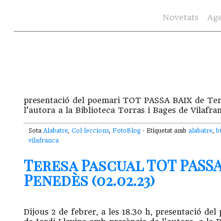
Novetats
Ag
presentació del poemari TOT PASSA BAIX de Tere
l’autora a la Biblioteca Torras i Bages de Vilafra
Sota
Alabatre
,
Col·leccions
,
FotoBlog
· Etiquetat amb
alabatre
,
b
vilafranca
Teresa Pascual TOT PASSA
Penedès (02.02.23)
Dijous 2 de febrer, a les 18.30 h, presentació 