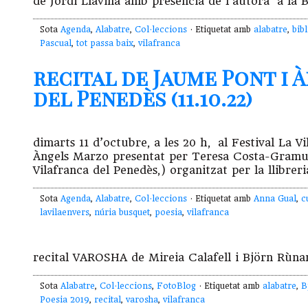
de Jordi Llavina amb presència de l’autora a la B
Sota
Agenda
,
Alabatre
,
Col·leccions
· Etiquetat amb
alabatre
,
bib
Pascual
,
tot passa baix
,
vilafranca
recital de Jaume Pont i 
del Penedès (11.10.22)
dimarts 11 d’octubre, a les 20 h, al Festival La V
Àngels Marzo presentat per Teresa Costa-Gramunt.
Vilafranca del Penedès,) organitzat per la llibre
Sota
Agenda
,
Alabatre
,
Col·leccions
· Etiquetat amb
Anna Gual
,
c
lavilaenvers
,
núria busquet
,
poesia
,
vilafranca
recital VAROSHA de Mireia Calafell i Björn Rùnars
Sota
Alabatre
,
Col·leccions
,
FotoBlog
· Etiquetat amb
alabatre
,
B
Poesia 2019
,
recital
,
varosha
,
vilafranca