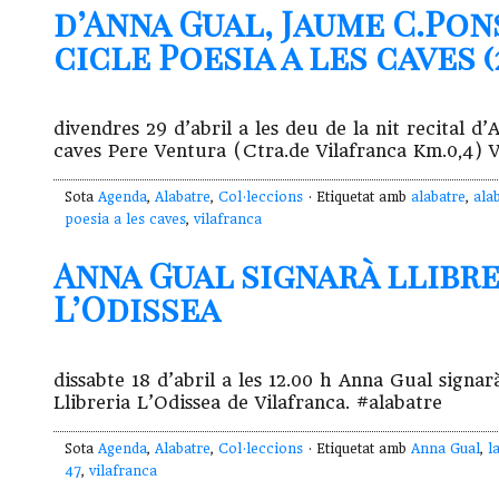
d’Anna Gual, Jaume C.Pon
cicle Poesia a les caves (2
divendres 29 d’abril a les deu de la nit recital 
caves Pere Ventura (Ctra.de Vilafranca Km.0,4) V
Sota
Agenda
,
Alabatre
,
Col·leccions
· Etiquetat amb
alabatre
,
ala
poesia a les caves
,
vilafranca
Anna Gual signarà llibres
L’Odissea
dissabte 18 d’abril a les 12.00 h Anna Gual signa
Llibreria L’Odissea de Vilafranca. #alabatre
Sota
Agenda
,
Alabatre
,
Col·leccions
· Etiquetat amb
Anna Gual
,
l
47
,
vilafranca