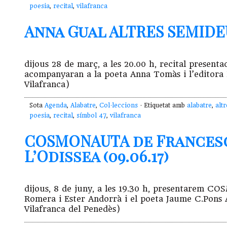
poesia
,
recital
,
vilafranca
Anna Gual ALTRES SEMIDEUS
dijous 28 de març, a les 20.00 h, recital prese
acompanyaran a la poeta Anna Tomàs i l’editora E
Vilafranca)
Sota
Agenda
,
Alabatre
,
Col·leccions
· Etiquetat amb
alabatre
,
alt
poesia
,
recital
,
símbol 47
,
vilafranca
COSMONAUTA de Francesc 
L’Odissea (09.06.17)
dijous, 8 de juny, a les 19.30 h, presentarem 
Romera i Ester Andorrà i el poeta Jaume C.Pons Al
Vilafranca del Penedès)