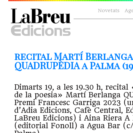
Novetats
Ag
recital Martí Berlanga
QUADRUPÈDIA a Palma (19.
Dimarts 19, a les 19.30 h, recita
de la poesia» Martí Berlanga 
Premi Francesc Garriga 2023 (u
d’Adia Edicions, Cafè Central, Ed
LaBreu Edicions) i Aina Riera 
(editorial Fonoll) a Agua Bar (c