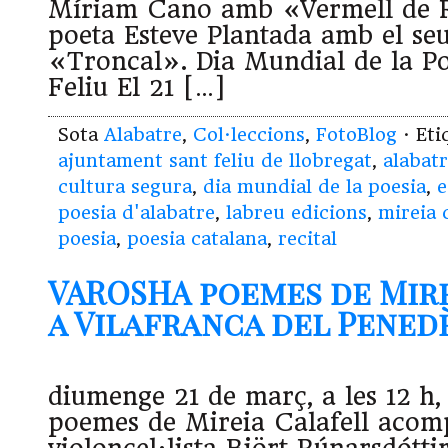
Míriam Cano amb «Vermell de Rú
poeta Esteve Plantada amb el se
«Troncal». Dia Mundial de la Po
Feliu El 21 […]
Sota
Alabatre
,
Col·leccions
,
FotoBlog
· Eti
ajuntament sant feliu de llobregat
,
alabat
cultura segura
,
dia mundial de la poesia
,
e
poesia d'alabatre
,
labreu edicions
,
mireia c
poesia
,
poesia catalana
,
recital
VAROSHA poemes de Mire
a Vilafranca del Penedès 
diumenge 21 de març, a les 12 h
poemes de Mireia Calafell acom