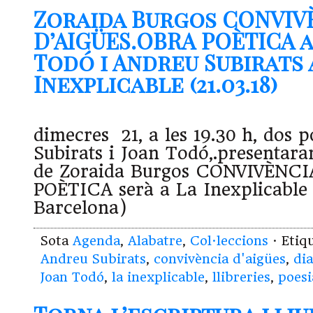
Zoraida Burgos CONVIV
D’AIGÜES.OBRA POÈTICA 
Todó i Andreu Subirats 
Inexplicable (21.03.18)
dimecres 21, a les 19.30 h, dos 
Subirats i Joan Todó,.presentara
de Zoraida Burgos CONVIVÈNCI
POÈTICA serà a La Inexplicable 
Barcelona)
Sota
Agenda
,
Alabatre
,
Col·leccions
· Etiq
Andreu Subirats
,
convivència d'aigües
,
dia
Joan Todó
,
la inexplicable
,
llibreries
,
poesi