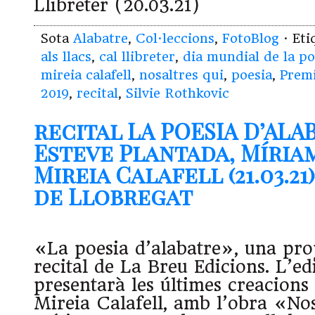
Llibreter (20.03.21)
Sota
Alabatre
,
Col·leccions
,
FotoBlog
· Et
als llacs
,
cal llibreter
,
dia mundial de la po
mireia calafell
,
nosaltres qui
,
poesia
,
Premi
2019
,
recital
,
Silvie Rothkovic
recital LA POESIA D’ALA
Esteve Plantada, Míria
Mireia Calafell (21.03.21
de Llobregat
«La poesia d’alabatre», una pro
recital de La Breu Edicions. L’ed
presentarà les últimes creacions 
Mireia Calafell, amb l’obra «Nos