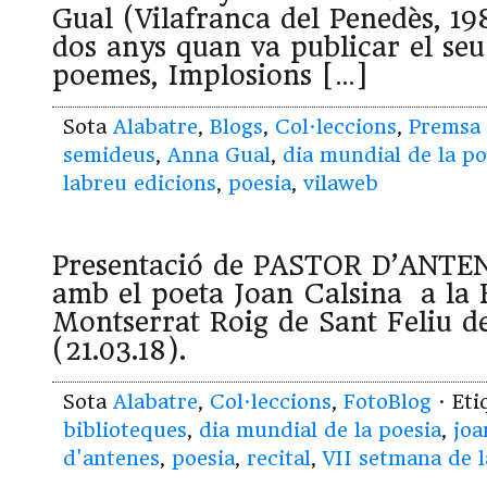
Gual (Vilafranca del Penedès, 198
dos anys quan va publicar el seu
poemes, Implosions […]
Sota
Alabatre
,
Blogs
,
Col·leccions
,
Premsa
semideus
,
Anna Gual
,
dia mundial de la po
labreu edicions
,
poesia
,
vilaweb
Presentació de PASTOR D’ANTEN
amb el poeta Joan Calsina a la 
Montserrat Roig de Sant Feliu d
(21.03.18).
Sota
Alabatre
,
Col·leccions
,
FotoBlog
· Et
biblioteques
,
dia mundial de la poesia
,
joa
d'antenes
,
poesia
,
recital
,
VII setmana de l