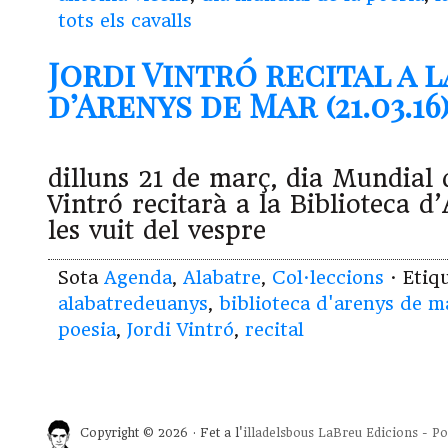
tots els cavalls
Jordi Vintró recital a 
d’Arenys de Mar (21.03.16
dilluns 21 de març, dia Mundial 
Vintró recitarà a la Biblioteca 
les vuit del vespre
Sota
Agenda
,
Alabatre
,
Col·leccions
· Etiq
alabatredeuanys
,
biblioteca d'arenys de m
poesia
,
Jordi Vintró
,
recital
Copyright © 2026 · Fet a l'
illadelsbous
LaBreu Edicions
-
Po