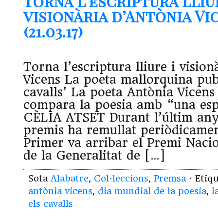
Torna l’escriptura lliu
visionària d’Antònia Vi
(21.03.17)
Torna l’escriptura lliure i visio
Vicens La poeta mallorquina publ
cavalls’ La poeta Antònia Vicens
compara la poesia amb “una esp
CÈLIA ATSET Durant l’últim any
premis ha remullat periòdicamen
Primer va arribar el Premi Naci
de la Generalitat de […]
Sota
Alabatre
,
Col·leccions
,
Premsa
· Etiq
antònia vicens
,
dia mundial de la poesia
,
l
els cavalls