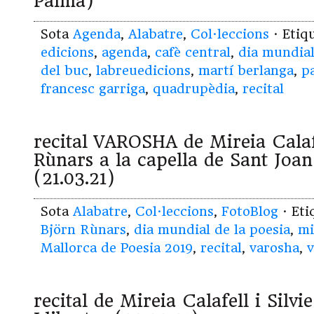
Palma)
Sota
Agenda
,
Alabatre
,
Col·leccions
· Etiq
edicions
,
agenda
,
cafè central
,
dia mundial
del buc
,
labreuedicions
,
martí berlanga
,
p
francesc garriga
,
quadrupèdia
,
recital
recital VAROSHA de Mireia Calaf
Rùnars a la capella de Sant Joan
(21.03.21)
Sota
Alabatre
,
Col·leccions
,
FotoBlog
· Et
Björn Rùnars
,
dia mundial de la poesia
,
mi
Mallorca de Poesia 2019
,
recital
,
varosha
,
v
recital de Mireia Calafell i Silvi