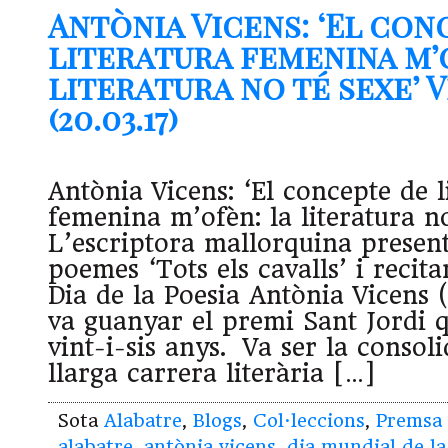
Antònia Vicens: ‘El con
literatura femenina m’
literatura no té sexe’ 
(20.03.17)
Antònia Vicens: ‘El concepte de l
femenina m’ofèn: la literatura no
L’escriptora mallorquina presenta
poemes ‘Tots els cavalls’ i recit
Dia de la Poesia Antònia Vicens 
va guanyar el premi Sant Jordi 
vint-i-sis anys. Va ser la consol
llarga carrera literària […]
Sota
Alabatre
,
Blogs
,
Col·leccions
,
Premsa
alabatre
,
antònia vicens
,
dia mundial de la