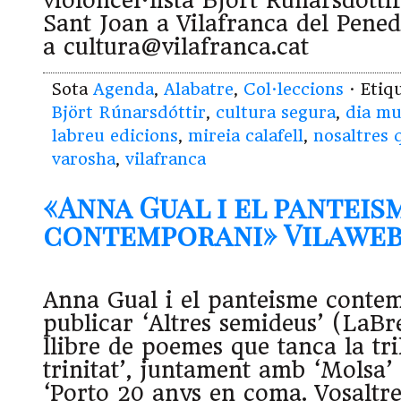
violoncel·lista Björt Rúnarsdótti
Sant Joan a Vilafranca del Penedè
a cultura@vilafranca.cat
Sota
Agenda
,
Alabatre
,
Col·leccions
· Etiq
Björt Rúnarsdóttir
,
cultura segura
,
dia mu
labreu edicions
,
mireia calafell
,
nosaltres 
varosha
,
vilafranca
«Anna Gual i el panteis
contemporani» Vilaweb (
Anna Gual i el panteisme conte
publicar ‘Altres semideus’ (LaBr
llibre de poemes que tanca la tri
trinitat’, juntament amb ‘Molsa’ i
‘Porto 20 anys en coma. Vosaltre