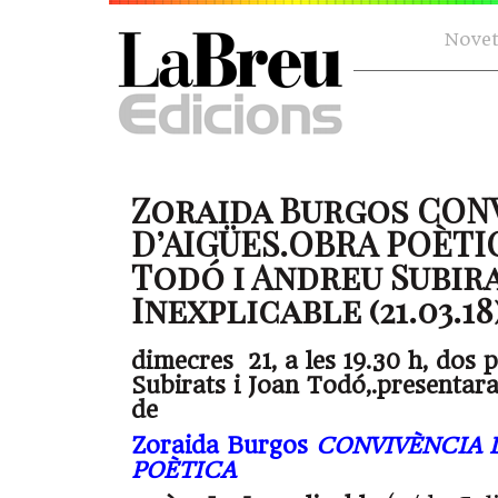
Novet
Zoraida Burgos CON
D’AIGÜES.OBRA POÈTI
Todó i Andreu Subira
Inexplicable (21.03.18
dimecres 21, a les 19.30 h, dos 
Subirats i Joan Todó,.presentara
de
Zoraida Burgos
CONVIVÈNCIA 
POÈTICA