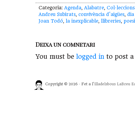
Categoria:
Agenda
,
Alabatre
,
Col·leccions
Andreu Subirats
,
convivència d'aigües
,
dia
Joan Todó
,
la inexplicable
,
llibreries
,
poes
Deixa un comnetari
You must be
logged in
to post 
Copyright © 2026 · Fet a l'
illadelsbous
LaBreu Ed