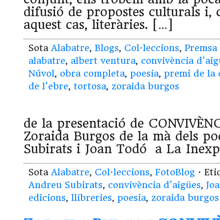
difusió de propostes culturals i
aquest cas, literàries. […]
Sota
Alabatre
,
Blogs
,
Col·leccions
,
Premsa
alabatre
,
albert ventura
,
convivència d'aig
Núvol
,
obra completa
,
poesia
,
premi de la 
de l'ebre
,
tortosa
,
zoraida burgos
de la presentació de CONVIVÈN
Zoraida Burgos de la mà dels po
Subirats i Joan Todó a La Inexpl
Sota
Alabatre
,
Col·leccions
,
FotoBlog
· Et
Andreu Subirats
,
convivència d'aigües
,
Jo
edicions
,
llibreries
,
poesia
,
zoraida burgos