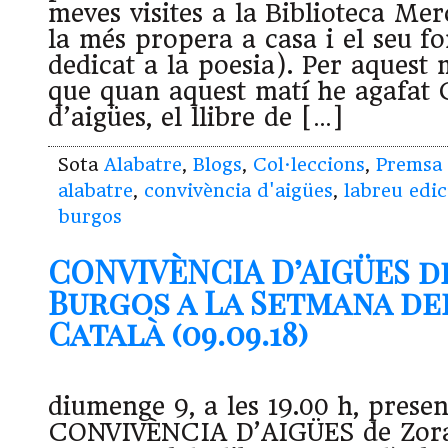
meves visites a la Biblioteca Me
la més propera a casa i el seu fo
dedicat a la poesia). Per aquest
que quan aquest matí he agafat 
d’aigües, el llibre de […]
Sota
Alabatre
,
Blogs
,
Col·leccions
,
Premsa
alabatre
,
convivència d'aigües
,
labreu edic
burgos
CONVIVÈNCIA D’AIGÜES d
Burgos a La Setmana del
Català (09.09.18)
diumenge 9, a les 19.00 h, prese
CONVIVÈNCIA D’AIGÜES de Zora