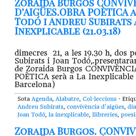
Zoraida Burgos CONVIV
D’AIGÜES.OBRA POÈTICA 
Todó i Andreu Subirats 
Inexplicable (21.03.18)
dimecres 21, a les 19.30 h, dos 
Subirats i Joan Todó,.presentara
de Zoraida Burgos CONVIVÈNCI
POÈTICA serà a La Inexplicable 
Barcelona)
Sota
Agenda
,
Alabatre
,
Col·leccions
· Etiq
Andreu Subirats
,
convivència d'aigües
,
dia
Joan Todó
,
la inexplicable
,
llibreries
,
poesi
Zoraida Burgos. CONVI