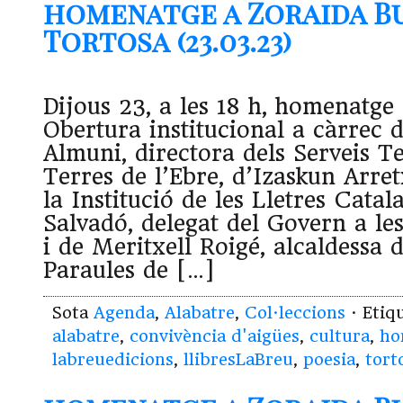
homenatge a Zoraida B
Tortosa (23.03.23)
Dijous 23, a les 18 h, homenatge
Obertura institucional a càrrec d
Almuni, directora dels Serveis Ter
Terres de l’Ebre, d’Izaskun Arret
la Institució de les Lletres Catal
Salvadó, delegat del Govern a les
i de Meritxell Roigé, alcaldessa 
Paraules de […]
Sota
Agenda
,
Alabatre
,
Col·leccions
· Etiq
alabatre
,
convivència d'aigües
,
cultura
,
ho
labreuedicions
,
llibresLaBreu
,
poesia
,
tort