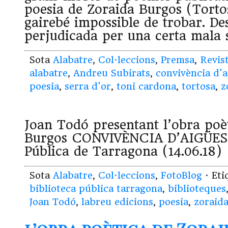
poesia de Zoraida Burgos (Torto
gairebé impossible de trobar. De
perjudicada per una certa mala s
Sota
Alabatre
,
Col·leccions
,
Premsa
,
Revis
alabatre
,
Andreu Subirats
,
convivència d'a
poesia
,
serra d'or
,
toni cardona
,
tortosa
,
z
Joan Todó presentant l’obra poè
Burgos CONVIVÈNCIA D’AIGÜES a
Pública de Tarragona (14.06.18)
Sota
Alabatre
,
Col·leccions
,
FotoBlog
· Et
biblioteca pública tarragona
,
biblioteques
Joan Todó
,
labreu edicions
,
poesia
,
zoraid