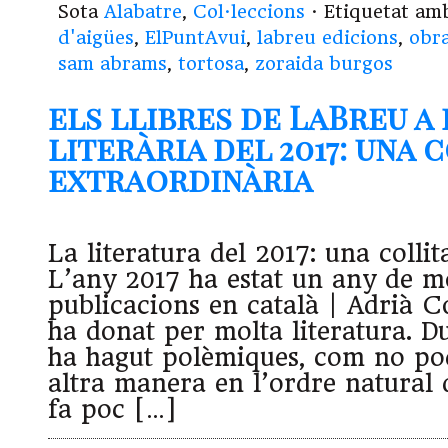
Sota
Alabatre
,
Col·leccions
· Etiquetat a
d'aigües
,
ElPuntAvui
,
labreu edicions
,
obr
sam abrams
,
tortosa
,
zoraida burgos
els llibres de LaBreu a 
literària del 2017: una 
extraordinària
La literatura del 2017: una colli
L’any 2017 ha estat un any de mo
publicacions en català | Adrià C
ha donat per molta literatura. Du
ha hagut polèmiques, com no po
altra manera en l’ordre natural d
fa poc […]