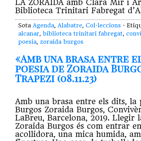
LA ZORAIDA amb Clara Mir i Art
Biblioteca Trinitari Fabregat d’
Sota
Agenda
,
Alabatre
,
Col·leccions
· Etiq
alcanar
,
biblioteca trinitari fabregat
,
conv
poesia
,
zoraida burgos
«Amb una brasa entre el
poesia de Zoraida Burgo
Trapezi (08.11.23)
Amb una brasa entre els dits, la
Burgos Zoraida Burgos, Convivèn
LaBreu, Barcelona, 2019. Llegir 
Zoraida Burgos és com entrar en 
acollidora, una mica humida, a