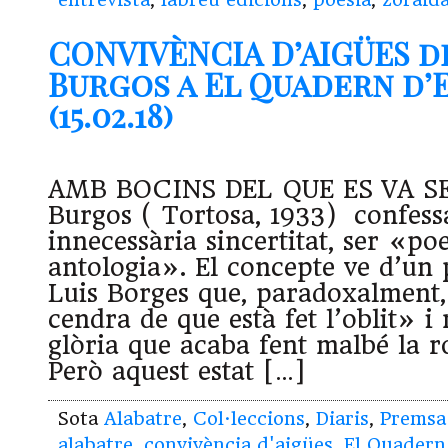
CONVIVÈNCIA D’AIGÜES d
Burgos a El Quadern d’E
(15.02.18)
AMB BOCINS DEL QUE ES VA SE
Burgos ( Tortosa, 1933) confess
innecessària sincertitat, ser «p
antologia». El concepte ve d’un
Luis Borges que, paradoxalment,
cendra de que està fet l’oblit» 
glòria que acaba fent malbé la r
Però aquest estat […]
Sota
Alabatre
,
Col·leccions
,
Diaris
,
Premsa
alabatre
,
convivència d'aigües
,
El Quadern