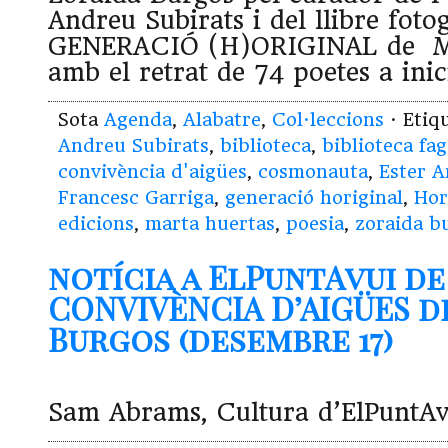
Andreu Subirats i del llibre foto
GENERACIÓ (H)ORIGINAL de Ma
amb el retrat de 74 poetes a inic
Sota
Agenda
,
Alabatre
,
Col·leccions
· Etiq
Andreu Subirats
,
biblioteca
,
biblioteca fa
convivència d'aigües
,
cosmonauta
,
Ester 
Francesc Garriga
,
generació horiginal
,
Hor
edicions
,
marta huertas
,
poesia
,
zoraida b
notícia a ElPuntAvui de
CONVIVÈNCIA D’AIGÜES d
Burgos (desembre 17)
Sam Abrams, Cultura d’ElPuntAvu