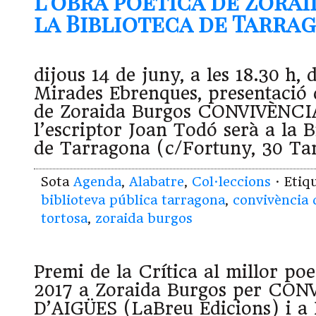
l’obra poètica de Zorai
la Biblioteca de Tarrago
dijous 14 de juny, a les 18.30 h, d
Mirades Ebrenques, presentació 
de Zoraida Burgos CONVIVÈNCI
l’escriptor Joan Todó serà a la B
de Tarragona (c/Fortuny, 30 Ta
Sota
Agenda
,
Alabatre
,
Col·leccions
· Etiq
biblioteva pública tarragona
,
convivència 
tortosa
,
zoraida burgos
Premi de la Crítica al millor poe
2017 a Zoraida Burgos per CO
D’AIGÜES (LaBreu Edicions) i a