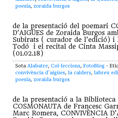
poesia
,
zoraida burgos
de la presentació del poemari
D’AIGÜES de Zoraida Burgos amb
Subirats ( curador de l’edició) i 
Todó i el recital de Cinta Mass
(01.02.18)
Sota
Alabatre
,
Col·leccions
,
FotoBlog
· Et
convivència d'aigües
,
la calders
,
labreu ed
poesia
,
zoraida burgos
de la presentació a la Biblioteca
COSMONAUTA de Francesc Garrig
Marc Romera, CONVIVÈNCIA D’