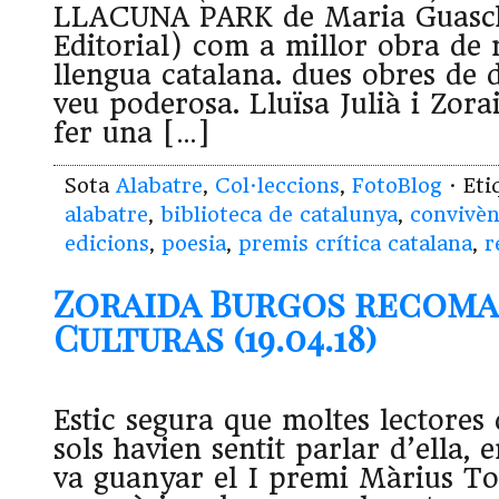
LLACUNA PARK de Maria Guasch
Editorial) com a millor obra de 
llengua catalana. dues obres de
veu poderosa. Lluïsa Julià i Zor
fer una […]
Sota
Alabatre
,
Col·leccions
,
FotoBlog
· Et
alabatre
,
biblioteca de catalunya
,
convivèn
edicions
,
poesia
,
premis crítica catalana
,
r
Zoraida Burgos recoma
Culturas (19.04.18)
Estic segura que moltes lectores 
sols havien sentit parlar d’ella, 
va guanyar el I premi Màrius To