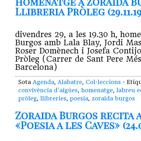
homenatge a Zoraida Bu
Llibreria Pròleg (29.11.19
divendres 29, a les 19.30 h, hom
Burgos amb Lala Blay, Jordi Mas
Roser Domènech i Josefa Contijo
Pròleg (Carrer de Sant Pere Més
Barcelona)
Sota
Agenda
,
Alabatre
,
Col·leccions
· Etiq
convivència d'aigües
,
homenatge
,
labreu e
pròleg
,
llibreries
,
poesia
,
zoraida burgos
Zoraida Burgos recita a
«Poesia a les Caves» (24.0