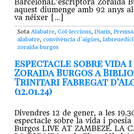
BarcelonaL’escriptora Zoraida B
aquest diumenge amb 92 anys al
va néixer […]
Sota
Alabatre
,
Col·leccions
,
Diaris
,
Premsa
alabatre
,
convivència d'aigües
,
labreuedic
zoraida burgos
espectacle sobre vida i
Zoraida Burgos a Bibli
Trinitari Fabregat d’A
(12.01.24)
Divendres 12 de gener, a les 19.30
espectacle sobre la vida i poesia
Burgos LIVE AT ZAMBEZE. LA