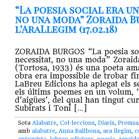
“La poesia social era un
no una moda” Zoraida B
l’AraLlegim (17.02.18)
ZORAIDA BURGOS “La poesia soc
necessitat, no una moda” Zoraid
(Tortosa, 1933) és una poeta am
obra era impossible de trobar fi
LaBreu Edicions ha aplegat els seu
els últims poemes en un volum, 
d’aigües’, del qual han tingut c
Subirats i Toni […]
Sota
Alabatre
,
Col·leccions
,
Diaris
,
Premsa
amb
alabatre
,
Anna Ballbona
,
ara llegim
,
c
entrevista
,
labreu edicions
,
poesia
,
zoraid