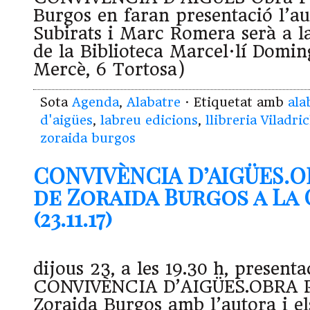
Burgos en faran presentació l’a
Subirats i Marc Romera serà a la
de la Biblioteca Marcel·lí Domin
Mercè, 6 Tortosa)
Sota
Agenda
,
Alabatre
· Etiquetat amb
ala
d'aigües
,
labreu edicions
,
llibreria Viladri
zoraida burgos
CONVIVÈNCIA D’AIGÜES.O
de Zoraida Burgos a La
(23.11.17)
dijous 23, a les 19.30 h, present
CONVIVÈNCIA D’AIGÜES.OBRA 
Zoraida Burgos amb l’autora i e