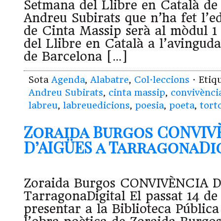
Setmana del Llibre en Català de
Andreu Subirats que n’ha fet l’edi
de Cinta Massip serà al mòdul 1
del Llibre en Català a l’avingud
de Barcelona […]
Sota
Agenda
,
Alabatre
,
Col·leccions
· Etiq
Andreu Subirats
,
cinta massip
,
convivènci
labreu
,
labreuedicions
,
poesia
,
poeta
,
tort
Zoraida Burgos CONVIV
D’AIGÜES a TarragonaDigi
Zoraida Burgos CONVIVÈNCIA D
TarragonaDigital El passat 14 de
presentar a la Biblioteca Públic