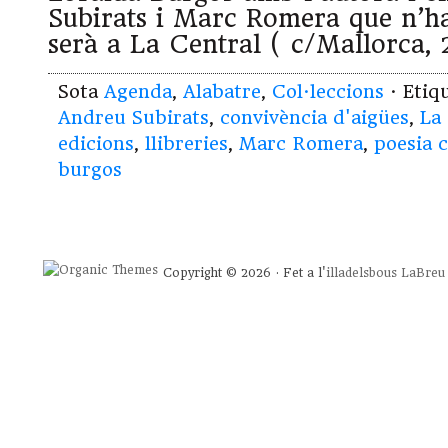
Subirats i Marc Romera que n’han
serà a La Central ( c/Mallorca,
Sota
Agenda
,
Alabatre
,
Col·leccions
· Etiq
Andreu Subirats
,
convivència d'aigües
,
La
edicions
,
llibreries
,
Marc Romera
,
poesia 
burgos
Copyright © 2026 · Fet a l'
illadelsbous
LaBreu 