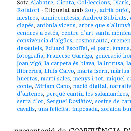
Sota
Alabatre
,
Cicuta
,
Col·leccions
,
Diaris
Rotatori
· Etiquetat amb
2017
,
adrià pujol
mestres
,
amniocentesis
,
Andreu Subirats
,
clapés
,
antònia vicens
,
arbre que s'allunyà
cendres a estós
,
centre d'art santa mònica
convivència d'aigües
,
cosmonauta
,
cremen
desautels
,
Eduard Escoffet
,
el parc
,
èmens
fotografia
,
Francesc Garriga
,
generació hor
joan vigó
,
la carpeta és blava
,
la intrusa
,
l
llibreries
,
Lluís Calvo
,
maria isern
,
màrius
huertas
,
martí sales
,
menys i tot
,
miquel c
conte
,
Míriam Cano
,
nació digital
,
narrati
d'antenes
,
perquè cantin les salamandres
serra d'or
,
Serguei Dovlàtov
,
sostre de car
cavalls
,
una felicitat imposada
,
zoraida bu