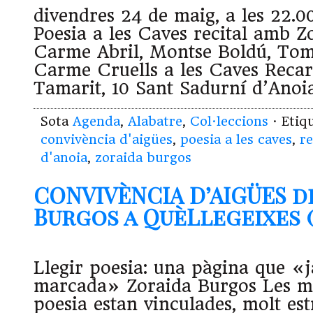
divendres 24 de maig, a les 22.00 
Poesia a les Caves recital amb Z
Carme Abril, Montse Boldú, To
Carme Cruells a les Caves Recar
Tamarit, 10 Sant Sadurní d’Anoi
Sota
Agenda
,
Alabatre
,
Col·leccions
· Etiq
convivència d'aigües
,
poesia a les caves
,
re
d'anoia
,
zoraida burgos
CONVIVÈNCIA D’AIGÜES d
Burgos a QuèLlegeixes (18
Llegir poesia: una pàgina que «j
marcada» Zoraida Burgos Les me
poesia estan vinculades, molt es