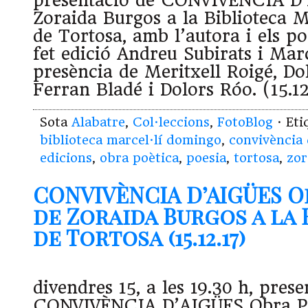
presentació de CONVIVÈNCIA D
Zoraida Burgos a la Biblioteca 
de Tortosa, amb l’autora i els p
fet edició Andreu Subirats i Mar
presència de Meritxell Roigé, Do
Ferran Bladé i Dolors Róo. (15.12
Sota
Alabatre
,
Col·leccions
,
FotoBlog
· Et
biblioteca marcel·lí domingo
,
convivència 
edicions
,
obra poètica
,
poesia
,
tortosa
,
zor
CONVIVÈNCIA D’AIGÜES O
de Zoraida Burgos a la 
de Tortosa (15.12.17)
divendres 15, a les 19.30 h, pres
CONVIVÈNCIA D’AIGÜES Obra Po