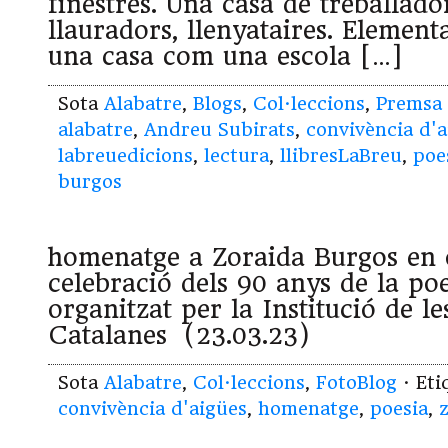
finestres. Una casa de treballador
llauradors, llenyataires. Element
una casa com una escola […]
Sota
Alabatre
,
Blogs
,
Col·leccions
,
Premsa
alabatre
,
Andreu Subirats
,
convivència d'a
labreuedicions
,
lectura
,
llibresLaBreu
,
poe
burgos
homenatge a Zoraida Burgos en o
celebració dels 90 anys de la po
organitzat per la Institució de le
Catalanes (23.03.23)
Sota
Alabatre
,
Col·leccions
,
FotoBlog
· Et
convivència d'aigües
,
homenatge
,
poesia
,