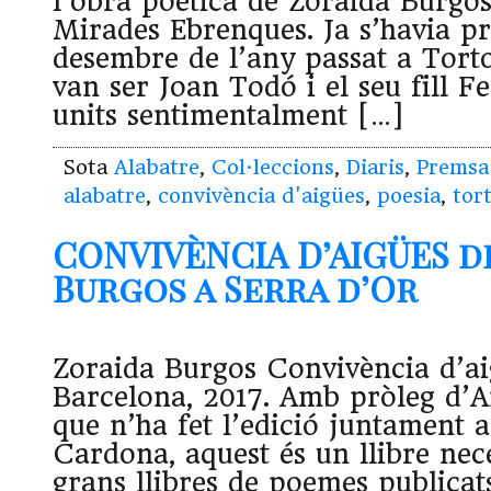
l’obra poètica de Zoraida Burgos 
Mirades Ebrenques. Ja s’havia pr
desembre de l’any passat a Torto
van ser Joan Todó i el seu fill 
units sentimentalment […]
Sota
Alabatre
,
Col·leccions
,
Diaris
,
Premsa
alabatre
,
convivència d'aigües
,
poesia
,
tor
CONVIVÈNCIA D’AIGÜES d
Burgos a Serra d’Or
Zoraida Burgos Convivència d’ai
Barcelona, 2017. Amb pròleg d’A
que n’ha fet l’edició juntament
Cardona, aquest és un llibre nece
grans llibres de poemes publicats