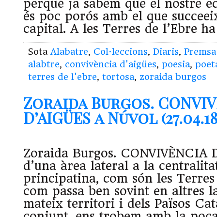
perquè ja sabem que el nostre ec
és poc porós amb el que succeeix
capital. A les Terres de l’Ebre h
Sota
Alabatre
,
Col·leccions
,
Diaris
,
Premsa
alabtre
,
convivència d'aigües
,
poesia
,
poet
terres de l'ebre
,
tortosa
,
zoraida burgos
Zoraida Burgos. CONVI
D’AIGÜES a Núvol (27.04.18
Zoraida Burgos. CONVIVÈNCIA 
d’una àrea lateral a la centralita
principatina, com són les Terres d
com passa ben sovint en altres la
mateix territori i dels Països Ca
conjunt, ens trobem amb la poca