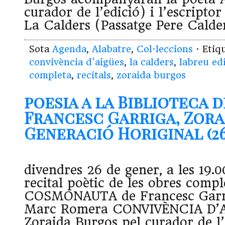
curador de l’edició) i l’escripto
La Calders (Passatge Pere Calder
Sota
Agenda
,
Alabatre
,
Col·leccions
· Etiq
convivència d'aigües
,
la calders
,
labreu ed
completa
,
recitals
,
zoraida burgos
poesia a la Biblioteca d
Francesc Garriga, Zora
Generació Horiginal (26.
divendres 26 de gener, a les 19.0
recital poètic de les obres compl
COSMONAUTA de Francesc Garrig
Marc Romera CONVIVÈNCIA D’
Zoraida Burgos pel curador de l’