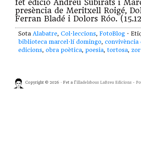
fet edició Andreu Subirats i Mar
presència de Meritxell Roigé, Do
Ferran Bladé i Dolors Róo. (15.12
Sota
Alabatre
,
Col·leccions
,
FotoBlog
· Et
biblioteca marcel·lí domingo
,
convivència 
edicions
,
obra poètica
,
poesia
,
tortosa
,
zor
Copyright © 2026 · Fet a l'
illadelsbous
LaBreu Edicions
-
Po