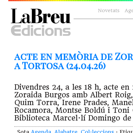
Novetats
Ag
acte en memòria de Zo
a Tortosa (24.04.26)
Divendres 24, a les 18 h, acte e
Zoraida Burgos amb Albert Roig,
Quim Torra, Irene Prades, Manel
Rocamora, Montse Boldú i Toni C
Biblioteca Marcel·lí Domingo de
Sota
Agenda
,
Alabatre
,
Col·leccions
· Etiq