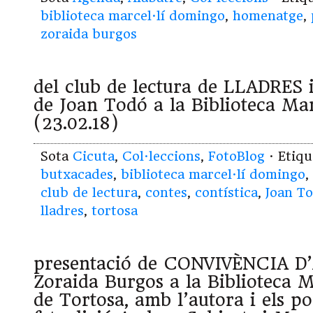
biblioteca marcel·lí domingo
,
homenatge
,
zoraida burgos
del club de lectura de LLADRE
de Joan Todó a la Biblioteca Ma
(23.02.18)
Sota
Cicuta
,
Col·leccions
,
FotoBlog
· Etiq
butxacades
,
biblioteca marcel·lí domingo
,
club de lectura
,
contes
,
contística
,
Joan T
lladres
,
tortosa
presentació de CONVIVÈNCIA D
Zoraida Burgos a la Biblioteca 
de Tortosa, amb l’autora i els p