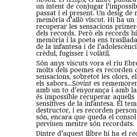
un intent de conjugar l’impossibl
passat i el present. Un desig de 
memòria d’allò viscut. Hi ha un 
recuperar les sensacions primere
dels records. Però els records hi
memòria i la poeta ens trasllada
de la infantesa i de l’adolescènc
crèdul, fugisser i volàtil.
Són anys viscuts vora el riu Ebre
molts dels poemes es recorden d
sensacions, sobretot les olors, el
els sabors…Sovint es rememoren
amb un to d’enyorança i amb la
és impossible recuperar aquells
sensitives de la infantesa. El t
destructor, i es recorden person
són, encara que queda el consol
perviuen mentre són recordats.
Dintre d’aquest llibre hi ha el r