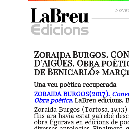
Novet
Zoraida Burgos. CO
D’AIGÜES. Obra poèti
de Benicarló» març
Una veu poètica recuperada
ZORAIDA BURGOS(2017).
Convi
Obra poètica
.
LaBreu edicions. 
Zoraida Burgos (Tortosa, 1933)
fins ara havia estat gairebé des
obra figurava en edicions de poc
diverses antologies. Finalment, 