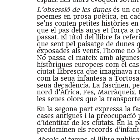
L’obsessió de les dunes
és un co
poemes en prosa poètica, en ca
se’ns conten petites històries en
que el pas dels anys et força a 
passat. El títol del llibre fa refe
que sent pel paisatge de dunes q
exposades als vents, l’home no l
No passa el mateix amb algunes 
històriques europees com el cas
ciutat llibresca que imaginava r
com la seua infantesa a Tortosa,
seua decadència. La fascinen, per
nord d’Àfrica, Fes, Marràqueix, 
les seues olors que la transporte
En la segona part expressa la fa
cases antigues i la preocupació 
d’identitat de les ciutats. En la p
predominen els records d’infante
Absolc el temps
, el llibre public