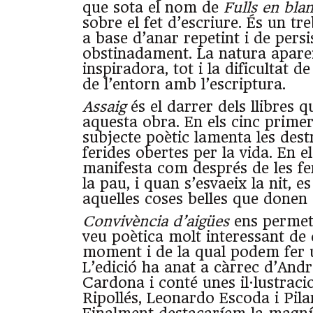
que sota el nom de
Fulls en bla
sobre el fet d’escriure. És un tre
a base d’anar repetint i de persi
obstinadament. La natura apare
inspiradora, tot i la dificultat d
de l’entorn amb l’escriptura.
Assaig
és el darrer dels llibres 
aquesta obra. En els cinc prime
subjecte poètic lamenta les dest
ferides obertes per la vida. En e
manifesta com després de les fe
la pau, i quan s’esvaeix la nit, 
aquelles coses belles que donen s
Convivència d’aigües
ens permet
veu poètica molt interessant de di
moment i de la qual podem fer u
L’edició ha anat a càrrec d’Andr
Cardona i conté unes il·lustrac
Ripollés, Leonardo Escoda i Pila