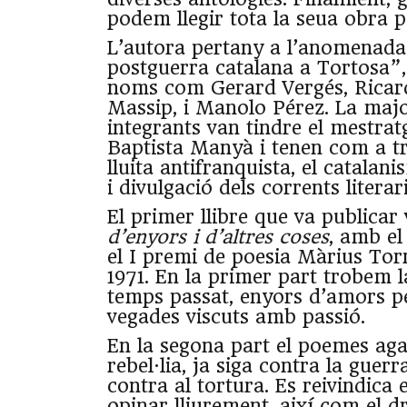
podem llegir tota la seua obra 
L’autora pertany a l’anomenada
postguerra catalana a Tortosa
noms com Gerard Vergés, Ricard
Massip, i Manolo Pérez. La majo
integrants van tindre el mestra
Baptista Manyà i tenen com a tr
lluita antifranquista, el catalan
i divulgació dels corrents litera
El primer llibre que va publicar
d’enyors i d’altres coses
, amb el
el I premi de poesia Màrius Torr
1971. En la primer part trobem l
temps passat, enyors d’amors p
vegades viscuts amb passió.
En la segona part el poemes aga
rebel·lia, ja siga contra la guer
contra al tortura. Es reivindica e
opinar lliurement, així com el d