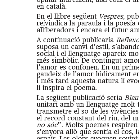
en català.
En el llibre següent
Vespres
, pub
reivindica la paraula i la poesi
alliberadors i encara el futur a
A continuació publicaria
Reflex
suposa un canvi d’estil, s’aband
social i el llenguatge apareix mo
més simbòlic. De contingut amor
l’amor es confonen. En un pri
gaudeix de l’amor lúdicament en
i més tard aquesta natura li evo
li inspira el poema.
La següent publicació seria
Blau
unitari amb un llenguatge molt t
transmetre el so de les vivèncie
el record constant del riu, del m
no sóc
”. Molts poemes respiren 
s’enyora allò que sentia el cos, 
espais. Les olors evoquen sovint