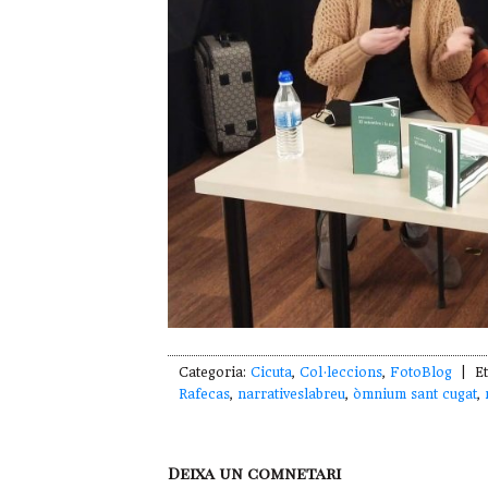
Categoria:
Cicuta
,
Col·leccions
,
FotoBlog
| Et
Rafecas
,
narrativeslabreu
,
òmnium sant cugat
,
Deixa un comnetari