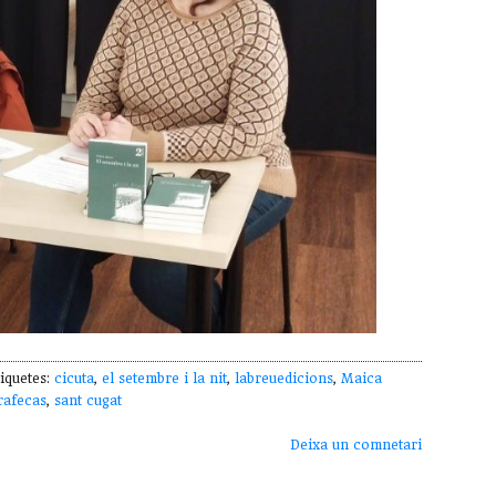
iquetes:
cicuta
,
el setembre i la nit
,
labreuedicions
,
Maica
rafecas
,
sant cugat
Deixa un comnetari