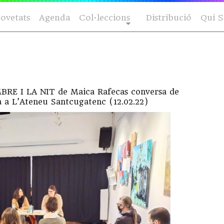
ovetats
Agenda
Col·leccions
Distribució
Qui 
MBRE I LA NIT de Maica Rafecas conversa de
à a L’Ateneu Santcugatenc (12.02.22)