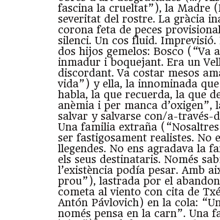
fascina la crueltat”), la Madre 
severitat del rostre. La gràcia i
corona feta de peces provisional
silenci. Un cos fluid. Imprevisió
dos hijos gemelos: Bosco (“Va 
inmadur i boquejant. Era un Vel
discordant. Va costar mesos ama
vida”) y ella, la innominada que
habla, la que recuerda, la que de
anèmia i per manca d’oxigen”, l
salvar y salvarse con/a-través-
Una familia extraña (“Nosaltre
ser fastigosament realistes. No 
llegendes. No ens agradava la f
els seus destinataris. Només sa
l’existència podía pesar. Amb ai
prou”), lastrada por el abando
cometa al viento con cita de Tx
Antón Pávlovich) en la cola: “U
només pensa en la carn”. Una fa