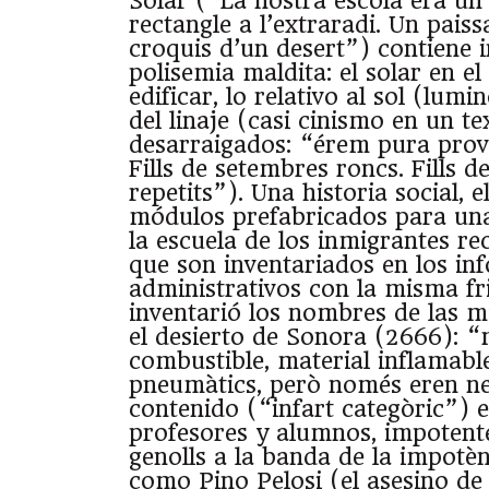
Solar (“La nostra escola era un 
rectangle a l’extraradi. Un paissa
croquis d’un desert”) contiene 
polisemia maldita: el solar en e
edificar, lo relativo al sol (lumi
del linaje (casi cinismo en un t
desarraigados: “érem pura provi
Fills de setembres roncs. Fills 
repetits”). Una historia social, e
módulos prefabricados para una
la escuela de los inmigrantes rec
que son inventariados en los in
administrativos con la misma f
inventarió los nombres de las 
el desierto de Sonora (2666): “
combustible, material inflamabl
pneumàtics, però només eren ne
contenido (“infart categòric”) e
profesores y alumnos, impotent
genolls a la banda de la impotè
como Pino Pelosi (el asesino de 