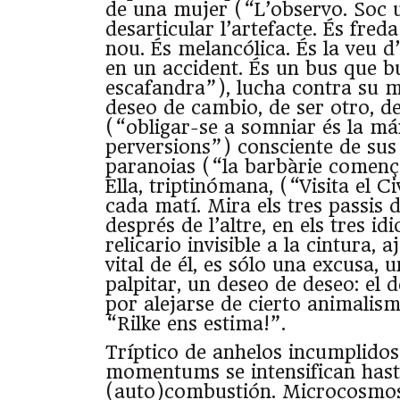
de una mujer (“L’observo. Soc u
desarticular l’artefacte. És fre
nou. És melancólica. És la veu 
en un accident. És un bus que b
escafandra”), lucha contra su 
deseo de cambio, de ser otro, d
(“obligar-se a somniar és la má
perversions”) consciente de sus 
paranoias (“la barbàrie començ
Ella, triptinómana, (“Visita el C
cada matí. Mira els tres passis 
després de l’altre, en els tres i
relicario invisible a la cintura,
vital de él, es sólo una excusa,
palpitar, un deseo de deseo: el 
por alejarse de cierto animalism
“Rilke ens estima!”.
Tríptico de anhelos incumplidos 
momentums se intensifican hast
(auto)combustión. Microcosmos