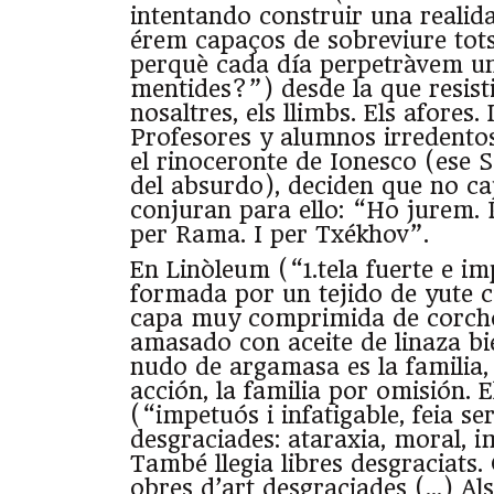
intentando construir una reali
érem capaços de sobreviure tot
perquè cada día perpetràvem un
mentides?”) desde la que resist
nosaltres, els llimbs. Els afores. 
Profesores y alumnos irredento
el rinoceronte de Ionesco (ese 
del absurdo), deciden que no ca
conjuran para ello: “Ho jurem. P
per Rama. I per Txékhov”.
En Linòleum (“1.tela fuerte e i
formada por un tejido de yute 
capa muy comprimida de corch
amasado con aceite de linaza bi
nudo de argamasa es la familia, 
acción, la familia por omisión. 
(“impetuós i infatigable, feia se
desgraciades: ataraxia, moral, i
També llegia libres desgraciats
obres d’art desgraciades (…) Al