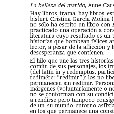
La belleza del marido
, Anne Car
Hay libros-trama, hay libros-est
bisturí. Cristina García Molina 
no sólo ha escrito un libro con
practicado una operación a cora
literatura cuyo resultado es un t
historias que bombean felices a
lector, a pesar de la aflicción y l
desesperanza que contienen.
El hilo que une las tres historia
común de sus personajes, los irr
(del latín in y redemptus, parti
redimĕre: “redimir”): los no lib
permanecen sin redimir. Persona
márgenes (voluntariamente o no
no se conforman con su condici
a rendirse pero tampoco consig
de un-su mundo-entorno asfixia
en los que permanece una cons