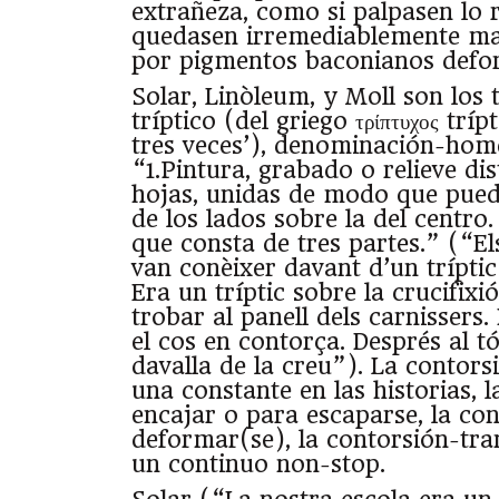
extrañeza, como si palpasen lo 
quedasen irremediablemente mar
por pigmentos baconianos defo
Solar, Linòleum, y Moll son los t
tríptico (del griego τρίπτυχος tr
tres veces’), denominación-hom
“1.Pintura, grabado o relieve dis
hojas, unidas de modo que pued
de los lados sobre la del centro.
que consta de tres partes.” (“E
van conèixer davant d’un trípti
Era un tríptic sobre la crucifixi
trobar al panell dels carnissers. 
el cos en contorça. Després al tó
davalla de la creu”). La contor
una constante en las historias, 
encajar o para escaparse, la co
deformar(se), la contorsión-tr
un continuo non-stop.