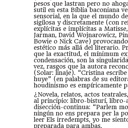
pesos que lastran pero no ahog
sutil en esta Bíblia baconiana v
sensorial, en la que el mundo de
sigilosa y discretamente (con re
explícitas e implícitas a Matisse,
Jarman, David Wojnarowicz, Pin
Bowie o Nick Cave) provocando
estético más allá del literario. P
que la exactitud, el mínimum exp
condensación, son la singularidad
vez, rasgos que la autora reco
(Solar: linaje). “Cristina escri
huye” (en palabras de su editora)
houdinismo es empíricamente pa
¿Novela, relatos, actos teatrale
al principio: libro-bisturí, libro-
disección-continua: “Parlem mo
ningún no ens prepara per la po
leer Els irredempts, yo me sien
preparada para ambas.