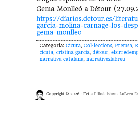
Gema Monlleó a Détour (27.09.
https://diarios.detour.es/literat
garcia-molina-carnage-los-desp
gema-monlleo
Categoria:
Cicuta
,
Col·leccions
,
Premsa
,
R
cicuta
,
cristina garcia
,
détour
,
elsirredem
narrativa catalana
,
narrativeslabreu
Copyright © 2026 · Fet a l'
illadelsbous
LaBreu Ed