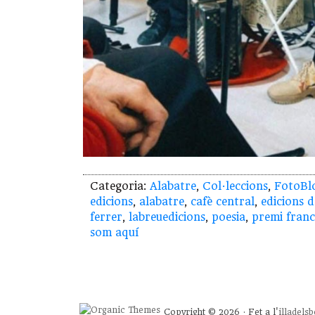
Categoria:
Alabatre
,
Col·leccions
,
FotoBl
edicions
,
alabatre
,
cafè central
,
edicions d
ferrer
,
labreuedicions
,
poesia
,
premi franc
som aquí
Copyright © 2026 · Fet a l'
illadels