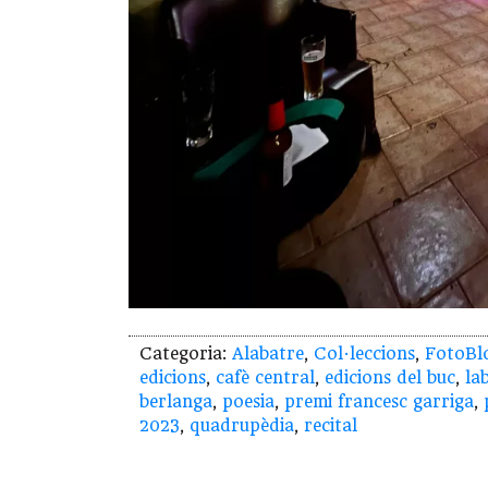
Categoria:
Alabatre
,
Col·leccions
,
FotoBl
edicions
,
cafè central
,
edicions del buc
,
la
berlanga
,
poesia
,
premi francesc garriga
,
2023
,
quadrupèdia
,
recital