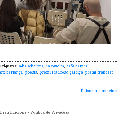
tiquetes:
adia edicions
,
ca revolta
,
cafè central
,
rtí berlanga
,
poesia
,
premi francesc garriga
,
premi francesc
Deixa un comnetari
Breu Edicions
-
Política de Privadesa