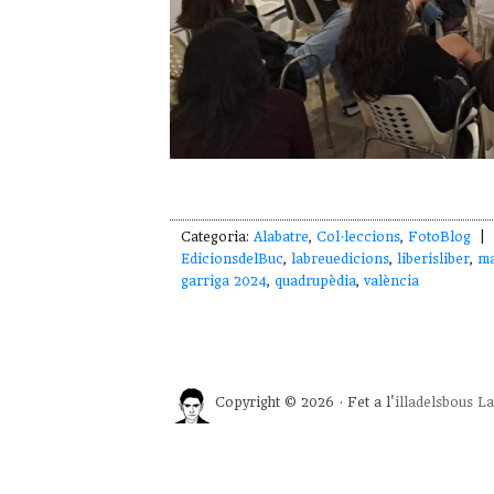
Categoria:
Alabatre
,
Col·leccions
,
FotoBlog
| E
EdicionsdelBuc
,
labreuedicions
,
liberisliber
,
ma
garriga 2024
,
quadrupèdia
,
valència
Copyright © 2026 · Fet a l'
illadelsbous
La