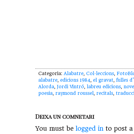
Categoria:
Alabatre
,
Col·leccions
,
FotoBl
alabatre
,
edicions 1984
,
el gravat
,
fulles d
Alorda
,
Jordi Vintró
,
labreu edicions
,
nove
poesia
,
raymond roussel
,
recitals
,
traducc
Deixa un comnetari
You must be
logged in
to post 