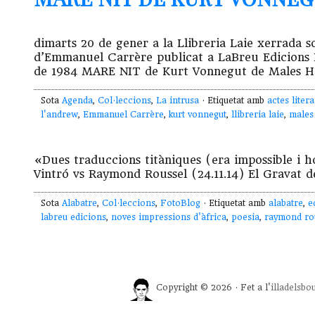
dimarts 20 de gener a la Llibreria Laie xerrada 
d’Emmanuel Carrère publicat a LaBreu Edicions
de 1984 MARE NIT de Kurt Vonnegut de Males He
Sota
Agenda
,
Col·leccions
,
La intrusa
· Etiquetat amb
actes litera
l'andrew
,
Emmanuel Carrère
,
kurt vonnegut
,
llibreria laie
,
males
«Dues traduccions titàniques (era impossible i 
Vintró vs Raymond Roussel (24.11.14) El Gravat 
Sota
Alabatre
,
Col·leccions
,
FotoBlog
· Etiquetat amb
alabatre
,
e
labreu edicions
,
noves impressions d'àfrica
,
poesia
,
raymond ro
Copyright © 2026 · Fet a l'
illadelsbo