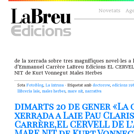
Novetats
Ag
de la xerrada sobre tres magnífiques novel·les a 
d’Emmanuel Carrère LaBreu Edicions EL CERVE
NIT de Kurt Vonnegut Males Herbes
Sota
FotoBlog
,
La intrusa
· Etiquetat amb
doctorow
,
edicions 19
llibreria laie
,
males herbes
,
mare nit
,
narrativa
dimarts 20 de gener «La 
xerrada a Laie Pau Clari
Carrère,EL CERVELL DE L
MARE NIT de Kurt Vonne