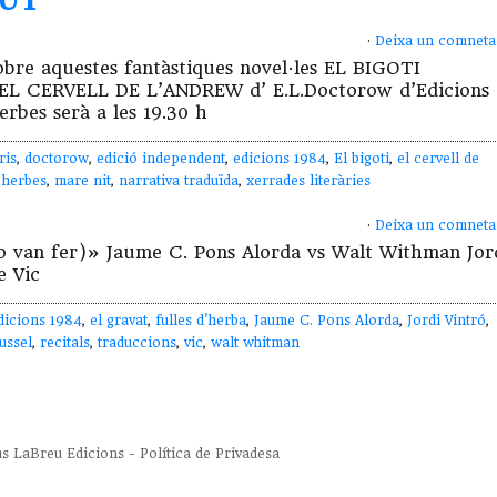
·
Deixa un comneta
sobre aquestes fantàstiques novel·les EL BIGOTI
 EL CERVELL DE L’ANDREW d’ E.L.Doctorow d’Edicions
rbes serà a les 19.30 h
ris
,
doctorow
,
edició independent
,
edicions 1984
,
El bigoti
,
el cervell de
 herbes
,
mare nit
,
narrativa traduïda
,
xerrades literàries
·
Deixa un comneta
ho van fer)» Jaume C. Pons Alorda vs Walt Withman Jor
de Vic
dicions 1984
,
el gravat
,
fulles d'herba
,
Jaume C. Pons Alorda
,
Jordi Vintró
,
ussel
,
recitals
,
traduccions
,
vic
,
walt whitman
us
LaBreu Edicions
-
Política de Privadesa