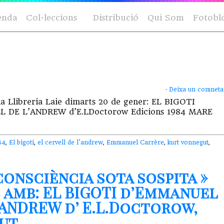
enda
Col·leccions
Distribució
Qui Som
Fotobl
·
Deixa un comneta
la Llibreria Laie dimarts 20 de gener: EL BIGOTI
LL DE L’ANDREW d’E.LDoctorow Edicions 1984 MARE
84
,
El bigoti
,
el cervell de l'andrew
,
Emmanuel Carrère
,
kurt vonnegut
,
consciència sota sospita »
s amb: EL BIGOTI d’Emmanuel
’ANDREW d’ E.L.Doctorow,
gut