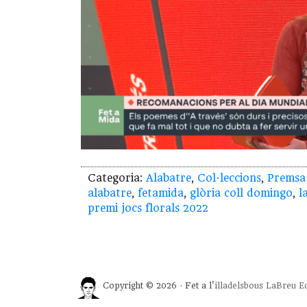
Categoria:
Alabatre
,
Col·leccions
,
Premsa
alabatre
,
fetamida
,
glòria coll domingo
,
l
premi jocs florals 2022
Copyright © 2026 · Fet a l'
illadelsbous
LaBreu Ed