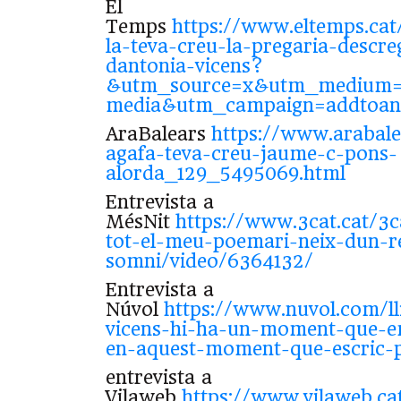
El
Temps
https://www.eltemps.cat
la-teva-creu-la-pregaria-descr
dantonia-vicens?
&utm_source=x&utm_medium=s
media&utm_campaign=addtoan
AraBalears
https://www.arabale
agafa-teva-creu-jaume-c-pons-
alorda_129_5495069.html
Entrevista a
MésNit
https://www.3cat.cat/3c
tot-el-meu-poemari-neix-dun-r
somni/video/6364132/
Entrevista a
Núvol
https://www.nuvol.com/ll
vicens-hi-ha-un-moment-que-em
en-aquest-moment-que-escric-
entrevista a
Vilaweb
https://www.vilaweb.cat