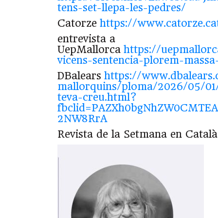
tens-set-llepa-les-pedres/
Catorze
https://www.catorze.ca
entrevista a
UepMallorca
https://uepmallorc
vicens-sentencia-plorem-massa-
DBalears
https://www.dbalears.
mallorquins/ploma/2026/05/01
teva-creu.html?
fbclid=PAZXh0bgNhZW0CMTEA
2NW8RrA
Revista de la Setmana en Catal