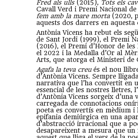
Fred als ulls
(2015),
Tots els cav
Cavall Verd i Premi Nacional de
fem amb la mare morta
(2020, p
aquests dos darrers en aquesta c
Antònia Vicens ha rebut els seg
de Sant Jordi (1999), el Premi N
(2016), el Premi d’Honor de les 
el 2022 i la Medalla d’Or al Mèri
Arts, que atorga el Ministeri de 
Agafa la teva creu
és el nou llib
d’Antònia Vicens. Sempre lligada
narrativa que l’ha convertit en u
essencial de les nostres lletres, 
d’Antònia Vicens sorgeix d’una v
carregada de connotacions oníri
poeta es convertís en mèdium i 
epifania demiúrgica en una apa
d’abstracció irracional que a po
desapareixent a mesura que un f
aquest que lliga el vers de la po