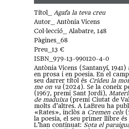
Títol_
Agafa la teva creu
Autor_ Antònia Vicens
Col·lecció_ Alabatre, 148
Pàgines_68
Preu_13 €
ISBN_979-13-990120-4-0
Antònia Vicens (Santanyí, 1941) 
en prosa i en poesia. En el camp 
seu darrer títol és
Crideu la mo
me on va
(2024). Se la coneix 
(1967, premi Sant Jordi),
Materia
de maduixa
(premi Ciutat de Val
molts d’altres. A LaBreu ha publi
«Rates», inclòs a
Cremen cels
(
la poesia, el seu primer llibre é
L’han continuat:
Sota el paraigua