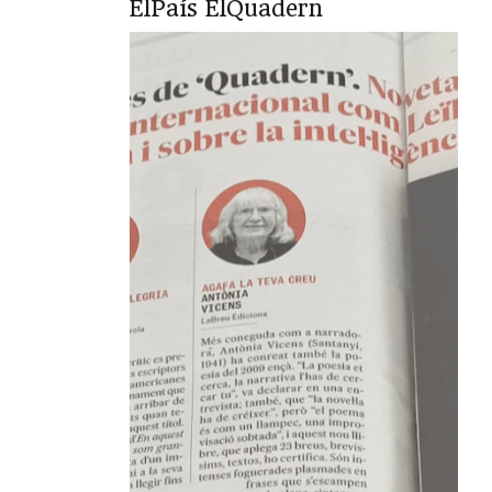
ElPaís ElQuadern