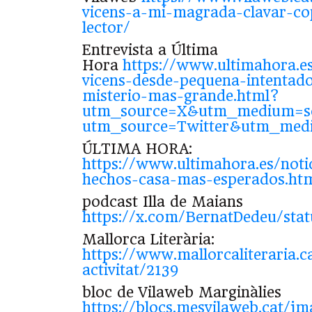
vicens-a-mi-magrada-clavar-co
lector/
Entrevista a Última
Hora
https://www.ultimahora.e
vicens-desde-pequena-intentad
misterio-mas-grande.html?
utm_source=X&utm_medium=so
utm_source=Twitter&utm_medi
ÚLTIMA HORA:
https://www.ultimahora.es/noti
hechos-casa-mas-esperados.ht
podcast Illa de Maians
https://x.com/BernatDedeu/sta
Mallorca Literària:
https://www.mallorcaliteraria.ca
activitat/2139
bloc de Vilaweb Marginàlies
https://blocs.mesvilaweb.cat/jm