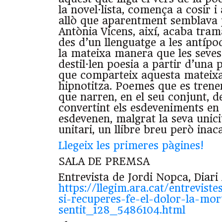
la novel·lista, comença a cosir i
allò que aparentment semblava p
Antònia Vicens, així, acaba tram
des d’un llenguatge a les antípo
la mateixa manera que les seves
destil·len poesia a partir d’una 
que comparteix aquesta mateix
hipnotitza. Poemes que es trene
que narren, en el seu conjunt, d
convertint els esdeveniments en 
esdevenen, malgrat la seva unici
unitari, un llibre breu però inac
Llegeix les primeres pàgines!
SALA DE PREMSA
Entrevista de Jordi Nopca, Diari
https://llegim.ara.cat/entrevist
si-recuperes-fe-el-dolor-la-mor
sentit_128_5486104.html