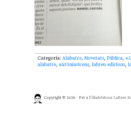
Categoria:
Alabatre
,
Novetats
,
Pública
,
✭C
alabatre
,
antòniavicens
,
labreu edicions
,
l
Copyright © 2026 · Fet a l'
illadelsbous
LaBreu Ed