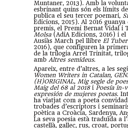
Muntaner, 2013). Amb la volunta
esbrinant quins són els límits de
publica el seu tercer poemari,
S
Edicions, 2015). Al 2016 guanya 
premis, el Premi Bernat Vidal i 
Molsa
(AdiA Edicions, 2016) i e
Ausiàs March pel llibre
El Tuber
2016), que configuren la primera
de la trilogia Arrel Trinitat, tri
amb
Altres semideus
.
Apareix, entre d’altres, a les seg
Women Writers in Catalan, GE
(H)ORIGINAL, Mig segle de poes
Maig del 68 al 2018
i
Poesía in-
expresión de mujeres poetas
. I
ha viatjat com a poeta convidada
trobades d’escriptors i seminari
poètica a Croàcia, Sardenya, Ang
La seva poesia està traduïda a l’
castellà, gallec, rus, croat, portug