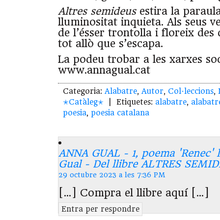
Altres semideus
estira la paraul
lluminositat inquieta. Als seus v
de l’ésser trontolla i floreix de
tot allò que s’escapa.
La podeu trobar a les xarxes soc
www.annagual.cat
Categoria:
Alabatre
,
Autor
,
Col·leccions
,
✭Catàleg✭
| Etiquetes:
alabatre
,
alabatr
poesia
,
poesia catalana
ANNA GUAL - 1, poema 'Renec' l
Gual - Del llibre ALTRES SEMI
29 octubre 2023 a les 7:36 PM
[…] Compra el llibre aquí […]
Entra per respondre