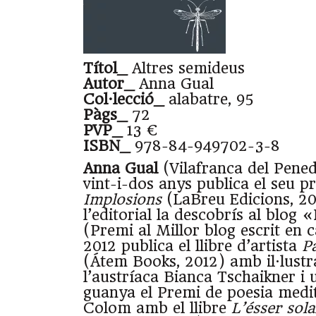
Títol_
Altres semideus
Autor_
Anna Gual
Col·lecció_
alabatre, 95
Pàgs_
72
PVP_
13 €
ISBN_
978-84-949702-3-8
Anna Gual
(Vilafranca del Pene
vint-i-dos anys publica el seu pr
Implosions
(LaBreu Edicions, 20
l’editorial la descobrís al blog 
(Premi al Millor blog escrit en c
2012 publica el llibre d’artista
Pa
(Átem Books, 2012) amb il·lustr
l’austríaca Bianca Tschaikner i
guanya el Premi de poesia medi
Colom amb el llibre
L’ésser sola