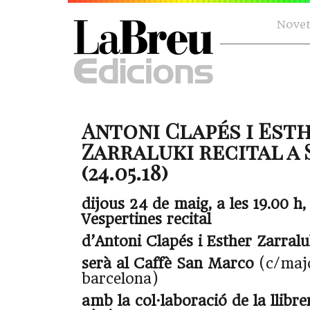
Novet
Antoni Clapés i Est
Zarraluki recital a 
(24.05.18)
dijous 24 de maig, a les 19.00 h, 
Vespertines recital
d’Antoni Clapés i Esther Zarralu
serà al Caffè San Marco
(c/majo
barcelona)
amb la col·laboració de la llibre