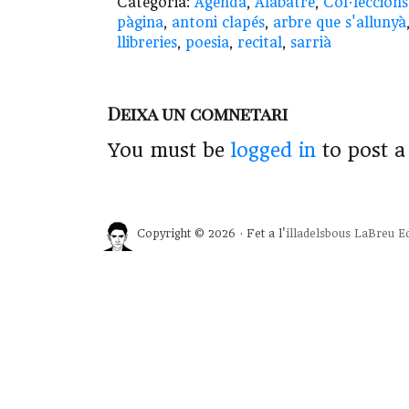
Categoria:
Agenda
,
Alabatre
,
Col·leccions
pàgina
,
antoni clapés
,
arbre que s'allunyà
llibreries
,
poesia
,
recital
,
sarrià
Deixa un comnetari
You must be
logged in
to post 
Copyright © 2026 · Fet a l'
illadelsbous
LaBreu Ed