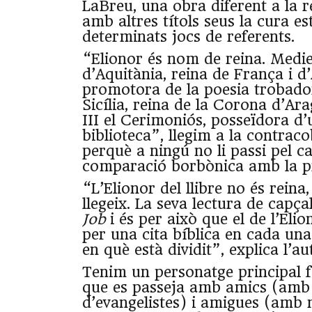
LaBreu, una obra diferent a la 
amb altres títols seus la cura est
determinats jocs de referents.
“Elionor és nom de reina. Medie
d’Aquitània, reina de França i d
promotora de la poesia trobador
Sicília, reina de la Corona d’Ar
III el Cerimoniós, posseïdora d
biblioteca”, llegim a la contraco
perquè a ningú no li passi pel c
comparació borbònica amb la pr
“L’Elionor del llibre no és reina,
llegeix. La seva lectura de capça
Job
i és per això que el de l’Eli
per una cita bíblica en cada una 
en què està dividit”, explica l’au
Tenim un personatge principal fe
que es passeja amb amics (am
d’evangelistes) i amigues (amb 