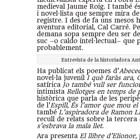
medieval Jaume Roig. I també é
i novel·lista que sempre mira de
registre. I des de fa uns mesos
aventura editorial, Cal Carré. Pe
demana sopa sempre deu ser de
suc –o caldo intel·lectual– que p
probablement.
Entrevista de la historiadora An
Ha publicat els poemes d’
Abeced
novel·la juvenil
I què faràs ara, 
satírica
Jo també vull ser funcio
intimista
Rellotges en temps de 
històrica que parla de les perip
de l’
Espill
,
És l’amor que mou el c
també
L’aspiradora de Ramon Ll
recull de relats sobre la tercera
s’esbrava la mala llet
.
Ara presenta
El llibre d’Elionor
,