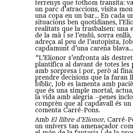
terrenys que tothom transita: v
un parc d’atraccions, visita mo
una copa en un bar… En cada un
situacions ben quotidianes, l’El
realitats que la trasbalsen: una 
de la mà i se l’endú, sorra enllà,
adreça al peu de l’autopista, Job
capdamunt d’una carena blava
“L’Elionor s’enfronta als destret
plantifica al davant de totes le
amb sorpresa i por, però al fina
prendre decisions que la faran lli
bíblic, Job es lamenta amb paciè
que és una simple mortal, actua
la vida amb alegria –penes incl
comprèn que al capdavall és un 
comenta Carré-Pons.
Amb
El llibre d’Elionor
, Carré-P
un univers tan amenaçador com 
el món de la fantasia i de la pro