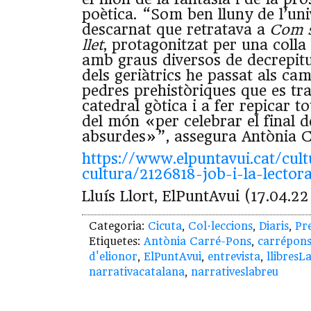
poètica. “Som ben lluny de l’univ
descarnat que retratava a
Com s
llet
, protagonitzat per una colla d
amb graus diversos de decrepitud
dels geriàtrics he passat als cam
pedres prehistòriques que es t
catedral gòtica i a fer repicar t
del món «per celebrar el final d
absurdes»”, assegura Antònia C
https://www.elpuntavui.cat/cult
cultura/2126818-job-i-la-lector
Lluís Llort, ElPuntAvui (17.04.22
Categoria:
Cicuta
,
Col·leccions
,
Diaris
,
Pr
Etiquetes:
Antònia Carré-Pons
,
carrépon
d'elionor
,
ElPuntAvui
,
entrevista
,
llibresL
narrativacatalana
,
narrativeslabreu