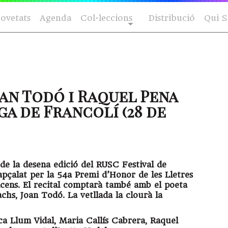
ovetats
Agenda
Col·leccions
Distribució
Qui 
oan Todó i Raquel Pena
ga de Francolí (28 de
l de la desena edició del RUSC Festival de
apçalat per la 54a Premi d’Honor de les Lletres
icens. El recital comptarà també amb el poeta
hs, Joan Todó. La vetllada la clourà la
anca Llum Vidal, Maria Callís Cabrera, Raquel