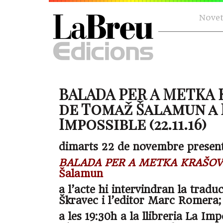
Novet
BALADA PER A METKA
de Tomaž Šalamun a 
Impossible (22.11.16)
dimarts 22 de novembre present
BALADA PER A METKA KRAŠO
Šalamun
a l’acte hi intervindran la trad
Škravec i l’editor Marc Romera;
a les 19:30h a la llibreria La Imp