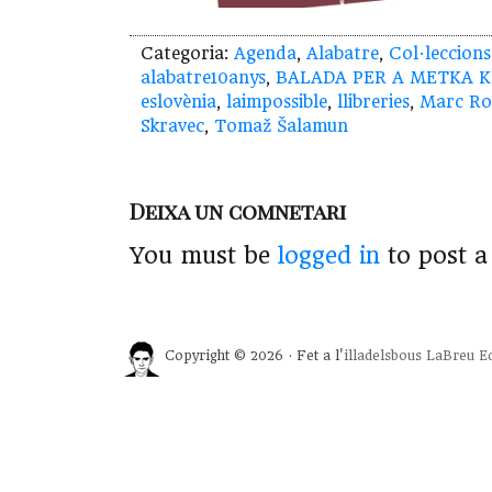
Categoria:
Agenda
,
Alabatre
,
Col·leccions
alabatre10anys
,
BALADA PER A METKA 
eslovènia
,
laimpossible
,
llibreries
,
Marc R
Skravec
,
Tomaž Šalamun
Deixa un comnetari
You must be
logged in
to post 
Copyright © 2026 · Fet a l'
illadelsbous
LaBreu Ed