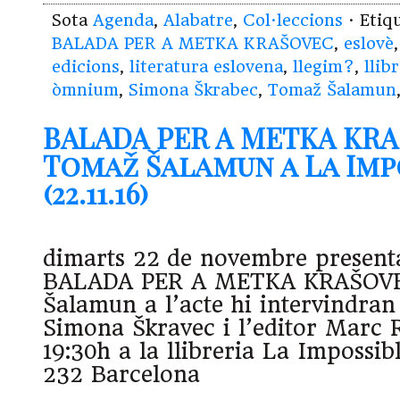
Sota
Agenda
,
Alabatre
,
Col·leccions
· Etiq
BALADA PER A METKA KRAŠOVEC
,
eslovè
edicions
,
literatura eslovena
,
llegim?
,
llib
òmnium
,
Simona Škrabec
,
Tomaž Šalamun
BALADA PER A METKA KR
Tomaž Šalamun a La Imp
(22.11.16)
dimarts 22 de novembre present
BALADA PER A METKA KRAŠOV
Šalamun a l’acte hi intervindran
Simona Škravec i l’editor Marc 
19:30h a la llibreria La Impossib
232 Barcelona