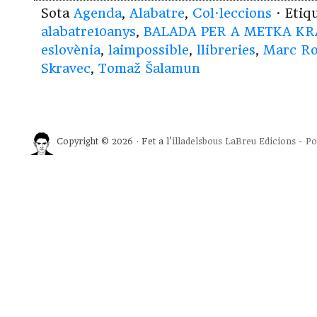
Sota
Agenda
,
Alabatre
,
Col·leccions
· Etiq
alabatre10anys
,
BALADA PER A METKA K
eslovènia
,
laimpossible
,
llibreries
,
Marc R
Skravec
,
Tomaž Šalamun
Copyright © 2026 · Fet a l'
illadelsbous
LaBreu Edicions
-
Po