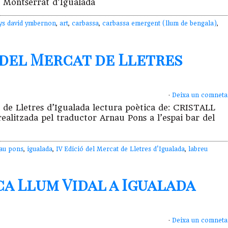
 Montserrat d’Igualada
ys david ymbernon
,
art
,
carbassa
,
carbassa emergent (llum de bengala)
,
ó del Mercat de Lletres
·
Deixa un comneta
t de Lletres d’Igualada lectura poètica de: CRISTALL
litzada pel traductor Arnau Pons a l’espai bar del
au pons
,
igualada
,
IV Edició del Mercat de Lletres d'Igualada
,
labreu
a Llum Vidal a Igualada
·
Deixa un comneta