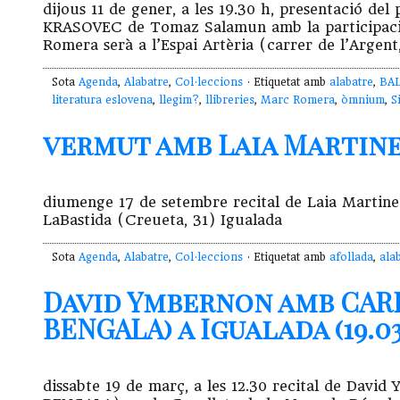
dijous 11 de gener, a les 19.30 h, presentació 
KRASOVEC de Tomaz Salamun amb la participació
Romera serà a l’Espai Artèria (carrer de l’Argent
Sota
Agenda
,
Alabatre
,
Col·leccions
· Etiquetat amb
alabatre
,
BA
literatura eslovena
,
llegim?
,
llibreries
,
Marc Romera
,
òmnium
,
S
vermut amb Laia Martinez 
diumenge 17 de setembre recital de Laia Martine
LaBastida (Creueta, 31) Igualada
Sota
Agenda
,
Alabatre
,
Col·leccions
· Etiquetat amb
afollada
,
ala
David Ymbernon amb CAR
BENGALA) a Igualada (19.03
dissabte 19 de març, a les 12.30 recital de 