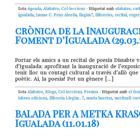
Sota
Agenda
,
Alabatre
,
Col·leccions
· Etiquetat amb
alabatre
,
car
igualada
,
Jaume C. Pons Alorda
,
llegim?
,
llibreries
,
recital
,
roger
crònica de la Inaugurac
Foment d’Igualada (29.03.
Portar els amics a un recital de poesia Dissabte 
d’Igualada: aprofitant la inauguració de l’exposi
tenir lloc un contagi cultural a través d’allò qu
poètic. Ai, la poesia! Pot un gènere […]
Sota
Alabatre
,
Blogs
,
Col·leccions
,
Premsa
· Etiquetat amb
el fo
labreu edicions
,
llibreria Llegim...?
,
marta huertas
,
meritxell cuc
BALADA PER A METKA KRA
Igualada (11.01.18)