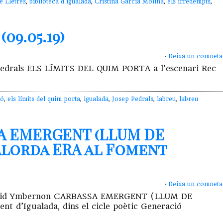
e Lletres
,
biblioteca d'igualada
,
Cristina Garcia Molina
,
els irredempts
,
09.05.19)
·
Deixa un comneta
ep Pedrals ELS LÍMITS DEL QUIM PORTA a l’escenari Rec
ló
,
els límits del quim porta
,
igualada
,
Josep Pedrals
,
labreu
,
labreu
A EMERGENT (LLUM DE
 Alorda ERA al Foment
·
Deixa un comneta
de David Ymbernon CARBASSA EMERGENT (LLUM DE
 d’Igualada, dins el cicle poètic Generació
)