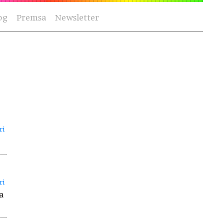
og
Premsa
Newsletter
ri
ri
a