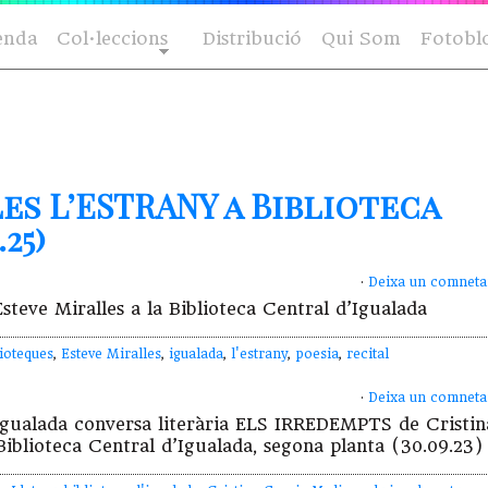
enda
Col·leccions
Distribució
Qui Som
Fotobl
es L’ESTRANY a Biblioteca
25)
·
Deixa un comneta
steve Miralles a la Biblioteca Central d’Igualada
lioteques
,
Esteve Miralles
,
igualada
,
l'estrany
,
poesia
,
recital
·
Deixa un comneta
’Igualada conversa literària ELS IRREDEMPTS de Cristin
Biblioteca Central d’Igualada, segona planta (30.09.23)