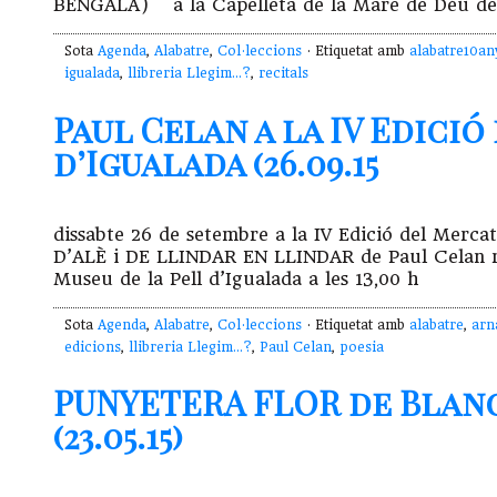
BENGALA) a la Capelleta de la Mare de Déu de
Sota
Agenda
,
Alabatre
,
Col·leccions
· Etiquetat amb
alabatre10an
igualada
,
llibreria Llegim...?
,
recitals
Paul Celan a la IV Edici
d’Igualada (26.09.15
dissabte 26 de setembre a la IV Edició del Merca
D’ALÈ i DE LLINDAR EN LLINDAR de Paul Celan rea
Museu de la Pell d’Igualada a les 13,00 h
Sota
Agenda
,
Alabatre
,
Col·leccions
· Etiquetat amb
alabatre
,
arn
edicions
,
llibreria Llegim...?
,
Paul Celan
,
poesia
PUNYETERA FLOR de Blanc
(23.05.15)