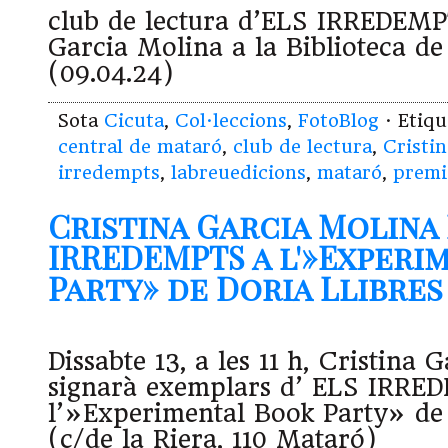
club de lectura d’ELS IRREDEMP
Garcia Molina a la Biblioteca d
(09.04.24)
Sota
Cicuta
,
Col·leccions
,
FotoBlog
· Etiq
central de mataró
,
club de lectura
,
Cristi
irredempts
,
labreuedicions
,
mataró
,
premi 
Cristina Garcia Molina
IRREDEMPTS a l'»Experi
Party» de Doria Llibres (
Dissabte 13, a les 11 h, Cristina 
signarà exemplars d’ ELS IRRE
l’»Experimental Book Party» de 
(c/de la Riera, 110 Mataró)