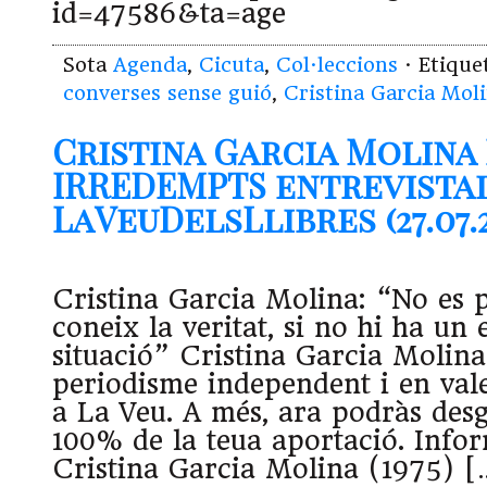
id=47586&ta=age
Sota
Agenda
,
Cicuta
,
Col·leccions
· Etiqu
converses sense guió
,
Cristina Garcia Mol
Cristina Garcia Molina
IRREDEMPTS entrevista
LaVeuDelsLlibres (27.07.2
Cristina Garcia Molina: “No es p
coneix la veritat, si no hi ha un
situació” Cristina Garcia Molina
periodisme independent i en val
a La Veu. A més, ara podràs desg
100% de la teua aportació. Infor
Cristina Garcia Molina (1975) [