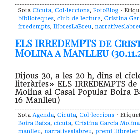
Sota
Cicuta
,
Col·leccions
,
FotoBlog
· Etiq
biblioteques
,
club de lectura
,
Cristina Gar
irredempts
,
llibresLaBreu
,
narrativeslabre
ELS IRREDEMPTS de Cris
Molina a Manlleu (30.11.2
Dijous 30, a les 20 h, dins el ci
literàries» ELS IRREDEMPTS de 
Molina al Casal Popular Boira Ba
16 Manlleu)
Sota
Agenda
,
Cicuta
,
Col·leccions
· Etiqu
Boira Baixa
,
cicuta
,
Cristina Garcia Molina
manlleu
,
narrativeslabreu
,
premi llibreter