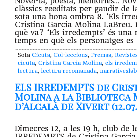
Novel·la, poesia, memòries… Novet
clàssics reeditats per gaudir de l
sota una bona ombra 8. ‘Els irre
Cristina Garcia Molina LaBreu. 1
què va? ‘Els irredempts’ és una 
temps en què els personatges es
Sota
Cicuta
,
Col·leccions
,
Premsa
,
Reviste
cicuta
,
Cristina Garcia Molina
,
els irrede
lectura
,
lectura recomanada
,
narrativesla
ELS IRREDEMPTS de Cris
Molina a la Biblioteca 
d’Alcalà de Xivert (12.07.
Dimecres 12, a les 19 h, club de 
IRREDEMPTS de Cristina Garcia 