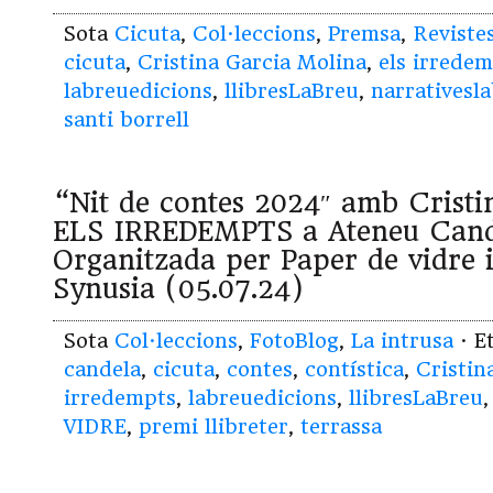
Sota
Cicuta
,
Col·leccions
,
Premsa
,
Reviste
cicuta
,
Cristina Garcia Molina
,
els irrede
labreuedicions
,
llibresLaBreu
,
narrativesl
santi borrell
“Nit de contes 2024″ amb Cristi
ELS IRREDEMPTS a Ateneu Cande
Organitzada per Paper de vidre i
Synusia (05.07.24)
Sota
Col·leccions
,
FotoBlog
,
La intrusa
· E
candela
,
cicuta
,
contes
,
contística
,
Cristin
irredempts
,
labreuedicions
,
llibresLaBreu
VIDRE
,
premi llibreter
,
terrassa