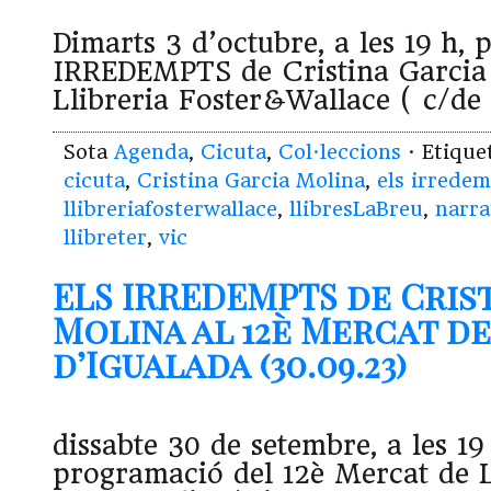
Dimarts 3 d’octubre, a les 19 h, 
IRREDEMPTS de Cristina Garcia 
Llibreria Foster&Wallace ( c/de 
Sota
Agenda
,
Cicuta
,
Col·leccions
· Etiqu
cicuta
,
Cristina Garcia Molina
,
els irrede
llibreriafosterwallace
,
llibresLaBreu
,
narra
llibreter
,
vic
ELS IRREDEMPTS de Cris
Molina al 12è Mercat de
d’Igualada (30.09.23)
dissabte 30 de setembre, a les 19 
programació del 12è Mercat de L