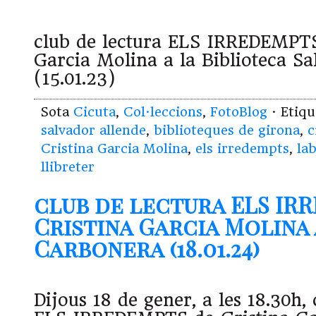
club de lectura ELS IRREDEMPTS
Garcia Molina a la Biblioteca Sa
(15.01.23)
Sota
Cicuta
,
Col·leccions
,
FotoBlog
· Etiq
salvador allende
,
biblioteques de girona
,
c
Cristina Garcia Molina
,
els irredempts
,
la
llibreter
club de lectura ELS IR
Cristina Garcia Molina 
Carbonera (18.01.24)
Dijous 18 de gener, a les 18.30h,