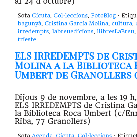
al 24 d’octubre)
Sota
Cicuta
,
Col·leccions
,
FotoBlog
· Etiq
bagunyà
,
Cristina Garcia Molina
,
cultura
,
irredempts
,
labreuedicions
,
llibresLaBreu
trieste
ELS IRREDEMPTS de Cris
Molina a la Biblioteca
Umbert de Granollers (09
Dijous 9 de novembre, a les 19 h,
ELS IRREDEMPTS de Cristina Ga
la Biblioteca Roca Umbert (c/Enr
Riba, 77 Granollers)
Sota
Agenda
,
Cicuta
,
Col·leccions
· Etiqu