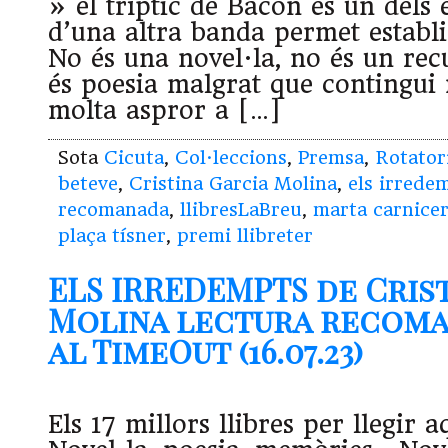
» el tríptic de Bacon és un dels e
d’una altra banda permet establi
No és una novel·la, no és un recu
és poesia malgrat que contingui 
molta aspror a […]
Sota
Cicuta
,
Col·leccions
,
Premsa
,
Rotator
beteve
,
Cristina Garcia Molina
,
els irrede
recomanada
,
llibresLaBreu
,
marta carnice
plaça tísner
,
premi llibreter
ELS IRREDEMPTS de Cris
Molina lectura recoma
al TimeOut (16.07.23)
Els 17 millors llibres per llegir 