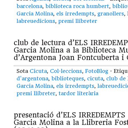
barcelona
,
biblioteca roca humbert
,
bibli
Garcia Molina
,
els irredempts
,
granollers
,
labreuedicions
,
premi llibreter
club de lectura d’ELS IRREDEMP
Garcia Molina a la Biblioteca M
d’Argentona Joan Fontcuberta i G
Sota
Cicuta
,
Col·leccions
,
FotoBlog
· Etiq
d'argentona
,
biblioteques
,
cicuta
,
club de 
Garcia Molina
,
els irredempts
,
labreuedici
premi llibreter
,
tardor literària
presentació d’ELS IRREDEMPTS 
Garcia Molina a la Llibreria Fo