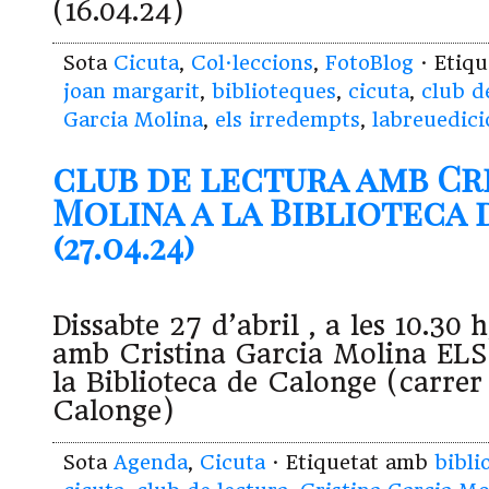
(16.04.24)
Sota
Cicuta
,
Col·leccions
,
FotoBlog
· Etiq
joan margarit
,
biblioteques
,
cicuta
,
club d
Garcia Molina
,
els irredempts
,
labreuedici
club de lectura amb Cr
Molina a la Biblioteca
(27.04.24)
Dissabte 27 d’abril , a les 10.30 h,
amb Cristina Garcia Molina EL
la Biblioteca de Calonge (carrer
Calonge)
Sota
Agenda
,
Cicuta
· Etiquetat amb
bibli