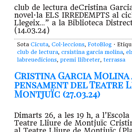
club de lectura deCristina Garci
novel·la ELS IRREDEMPTS al cic
Llegeix…” a la Biblioteca Distrec
(14.03.24)
Sota
Cicuta
,
Col·leccions
,
FotoBlog
· Etiq
club de lectura
,
crsistina garcia molina
,
el
labreuedicions
,
premi llibreter
,
terrassa
Cristina Garcia Molina 
pensament del Teatre L
Montjuïc (27.03.24)
Dimarts 26, a les 19 h, a l’Escol
Teatre Lliure de Montjuïc Crist
al Teatre Lliure de Montjuïc (P