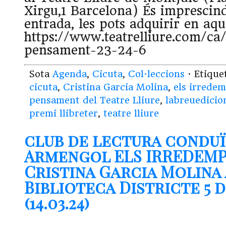
Xirgu,1 Barcelona) És imprescind
entrada, les pots adquirir en aqu
https://www.teatrelliure.com/ca
pensament-23-24-6
Sota
Agenda
,
Cicuta
,
Col·leccions
· Etiqu
cicuta
,
Cristina Garcia Molina
,
els irrede
pensament del Teatre Lliure
,
labreuedicio
premi llibreter
,
teatre lliure
club de lectura conduï
Armengol ELS IRREDEMP
Cristina Garcia Molina 
Biblioteca Districte 5 
(14.03.24)