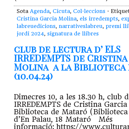
Sota
Agenda
,
Cicuta
,
Col·leccions
· Etiqu
Cristina Garcia Molina
,
els irredempts
,
ex
labreuedicions
,
narrativeslabreu
,
premi ll
jordi 2024
,
signatura de llibres
club de lectura d’ ELS
IRREDEMPTS de Cristina
Molina a la Biblioteca
(10.04.24)
Dimecres 10, a les 18.30 h, club 
IRREDEMPTS de Cristina Garcia
Biblioteca de Mataró (Biblioteca
d’En Palau, 18 Mataró Més
informació: https://www.cultura