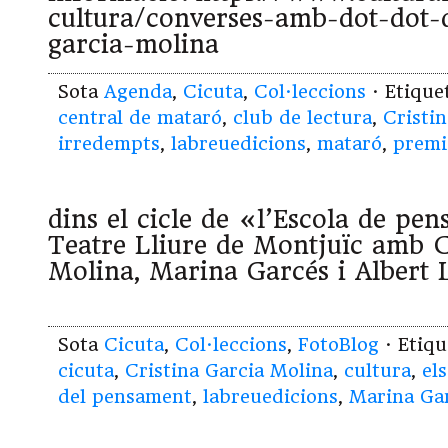
cultura/converses-amb-dot-dot-d
garcia-molina
Sota
Agenda
,
Cicuta
,
Col·leccions
· Etiqu
central de mataró
,
club de lectura
,
Cristi
irredempts
,
labreuedicions
,
mataró
,
premi 
dins el cicle de «l’Escola de pe
Teatre Lliure de Montjuïc amb C
Molina, Marina Garcés i Albert
Sota
Cicuta
,
Col·leccions
,
FotoBlog
· Etiq
cicuta
,
Cristina Garcia Molina
,
cultura
,
el
del pensament
,
labreuedicions
,
Marina Ga