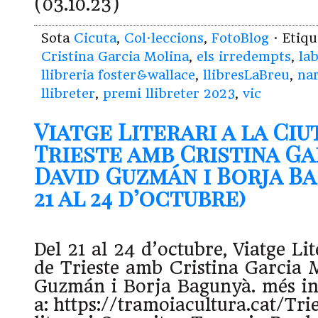
(03.10.23)
Sota
Cicuta
,
Col·leccions
,
FotoBlog
· Etiq
Cristina Garcia Molina
,
els irredempts
,
la
llibreria foster&wallace
,
llibresLaBreu
,
nar
llibreter
,
premi llibreter 2023
,
vic
Viatge Literari a la Ciu
Trieste amb Cristina Ga
David Guzmán i Borja Ba
21 al 24 d’octubre)
Del 21 al 24 d’octubre, Viatge Lit
de Trieste amb Cristina Garcia 
Guzmán i Borja Bagunyà. més i
a: https://tramoiacultura.cat/Tri