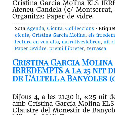
Cristina Garcia Molina ELS IR
Ateneu Candela (c/ Montserrat, 
Organitza: Paper de vidre.
Sota
Agenda
,
Cicuta
,
Col·leccions
· Etiqu
cicuta
,
Cristina Garcia Molina
,
els irrede
lectura en veu alta
,
narrativeslabreu
,
nit 
PaperDeVidre
,
premi llibreter
,
terrassa
Cristina Garcia Molina
IRREDEMPTS a la 25 nit 
de L’Altell a Banyoles (0
Dijous 4, a les 21.30 h, «25 nit 
amb Cristina Garcia Molina EL
Claustre del Monestir de Banyol