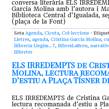
conversa literària ELS IRREDEM
Garcia Molina amb l’autora i Ma
Biblioteca Central d’Igualada, s
(plaça de la Font)
Sota
Agenda
,
Cicuta
,
Col·leccions
· Etiqu
Lletres
,
agenda
,
Cristina Garcia Molina
,
cu
llibreria Llegim...?
,
llibresLaBreu
,
narrativ
llibreter
ELS IRREDEMPTS de Cris
Molina, lectura recom
d’estiu a Plaça Tísner d
ELS IRREDEMPTS de Cristina Ga
lectura recomanada d’estiu a Pl