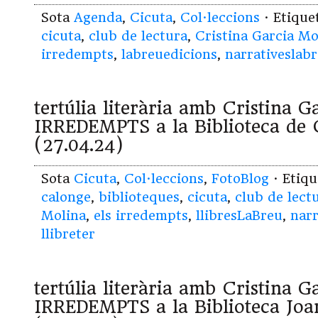
Sota
Agenda
,
Cicuta
,
Col·leccions
· Etiqu
cicuta
,
club de lectura
,
Cristina Garcia Mo
irredempts
,
labreuedicions
,
narrativeslab
tertúlia literària amb Cristina 
IRREDEMPTS a la Biblioteca de 
(27.04.24)
Sota
Cicuta
,
Col·leccions
,
FotoBlog
· Etiq
calonge
,
biblioteques
,
cicuta
,
club de lect
Molina
,
els irredempts
,
llibresLaBreu
,
narr
llibreter
tertúlia literària amb Cristina 
IRREDEMPTS a la Biblioteca Joa