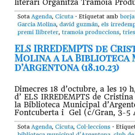
literari Organitza Tramoia Prod
Sota
Agenda
,
Cicuta
· Etiquetat amb
borj
Garcia Molina
,
david guzmán
,
els irredem
premi llibreter
,
tramoia produccions
,
trie
ELS IRREDEMPTS de Cris
Molina a la Biblioteca 
d’Argentona (18.10.23)
Dimecres 18 d’octubre, a les 19 h
d’ ELS IRREDEMPTS de Cristina
la Biblioteca Municipal d’Argen
Fontcuberta i Gel (c/Gran, 3-5
Sota
Agenda
,
Cicuta
,
Col·leccions
· Etiqu
biblioteca municipal d'Argentona
,
club de