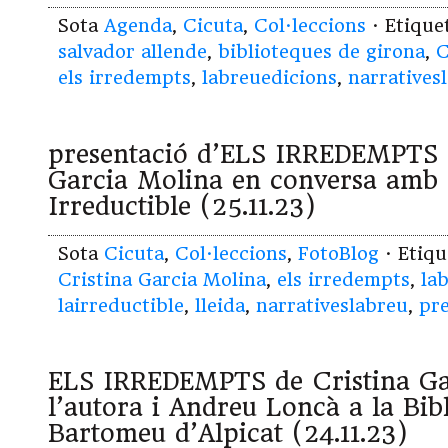
Sota
Agenda
,
Cicuta
,
Col·leccions
· Etiqu
salvador allende
,
biblioteques de girona
,
C
els irredempts
,
labreuedicions
,
narratives
presentació d’ELS IRREDEMPTS 
Garcia Molina en conversa amb 
Irreductible (25.11.23)
Sota
Cicuta
,
Col·leccions
,
FotoBlog
· Etiq
Cristina Garcia Molina
,
els irredempts
,
la
lairreductible
,
lleida
,
narrativeslabreu
,
pre
ELS IRREDEMPTS de Cristina G
l’autora i Andreu Loncà a la Bib
Bartomeu d’Alpicat (24.11.23)