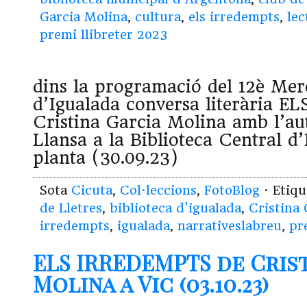
Garcia Molina
,
cultura
,
els irredempts
,
lec
premi llibreter 2023
dins la programació del 12è Merc
d’Igualada conversa literària 
Cristina Garcia Molina amb l’au
Llansa a la Biblioteca Central d
planta (30.09.23)
Sota
Cicuta
,
Col·leccions
,
FotoBlog
· Etiq
de Lletres
,
biblioteca d'igualada
,
Cristina
irredempts
,
igualada
,
narrativeslabreu
,
pr
ELS IRREDEMPTS de Cris
Molina a Vic (03.10.23)