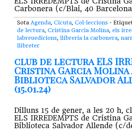
ELS IRREDEMPTS de Cristina Ga
Carbonera (c/Blai, 40 Barcelona
Sota
Agenda
,
Cicuta
,
Col·leccions
· Etiqu
de lectura
,
Cristina Garcia Molina
,
els irr
labreuedicions
,
llibreria la carbonera
,
narr
llibreter
club de lectura ELS IR
Cristina Garcia Molina 
Biblioteca Salvador Al
(15.01.24)
Dilluns 15 de gener, a les 20 h, 
ELS IRREDEMPTS de Cristina Gar
Biblioteca Salvador Allende (c/d