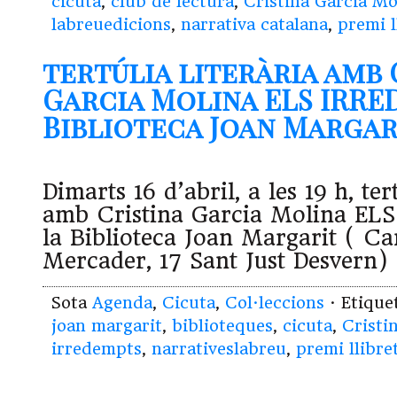
cicuta
,
club de lectura
,
Cristina Garcia Mo
labreuedicions
,
narrativa catalana
,
premi l
tertúlia literària amb 
Garcia Molina ELS IRRE
Biblioteca Joan Margarit
Dimarts 16 d’abril, a les 19 h, tert
amb Cristina Garcia Molina EL
la Biblioteca Joan Margarit ( Ca
Mercader, 17 Sant Just Desvern)
Sota
Agenda
,
Cicuta
,
Col·leccions
· Etiqu
joan margarit
,
biblioteques
,
cicuta
,
Cristi
irredempts
,
narrativeslabreu
,
premi llibre