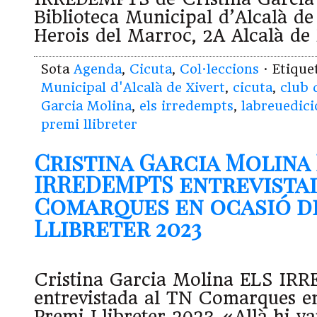
Biblioteca Municipal d’Alcalà de
Herois del Marroc, 2A Alcalà de 
Sota
Agenda
,
Cicuta
,
Col·leccions
· Etiqu
Municipal d'Alcalà de Xivert
,
cicuta
,
club 
Garcia Molina
,
els irredempts
,
labreuedici
premi llibreter
Cristina Garcia Molina
IRREDEMPTS entrevistad
Comarques en ocasió d
Llibreter 2023
Cristina Garcia Molina ELS IR
entrevistada al TN Comarques en
Premi Llibreter 2023 «Allà hi va