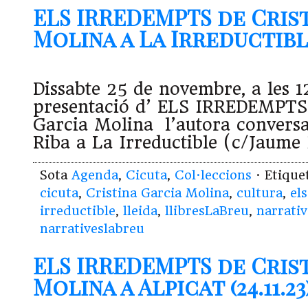
ELS IRREDEMPTS de Cris
Molina a La Irreductible 
Dissabte 25 de novembre, a les 1
presentació d’ ELS IRREDEMPTS 
Garcia Molina l’autora convers
Riba a La Irreductible (c/Jaume 
Sota
Agenda
,
Cicuta
,
Col·leccions
· Etiqu
cicuta
,
Cristina Garcia Molina
,
cultura
,
el
irreductible
,
lleida
,
llibresLaBreu
,
narrati
narrativeslabreu
ELS IRREDEMPTS de Cris
Molina a Alpicat (24.11.23