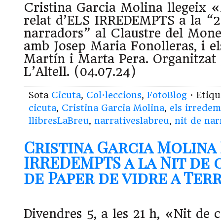
Cristina Garcia Molina llegeix 
relat d’ELS IRREDEMPTS a la “2
narradors” al Claustre del Mone
amb Josep Maria Fonolleras, i el
Martín i Marta Pera. Organitzat 
L’Altell. (04.07.24)
Sota
Cicuta
,
Col·leccions
,
FotoBlog
· Etiq
cicuta
,
Cristina Garcia Molina
,
els irrede
llibresLaBreu
,
narrativeslabreu
,
nit de na
Cristina Garcia Molina
IRREDEMPTS a la Nit de 
de Paper de vidre a Terra
Divendres 5, a les 21 h, «Nit de