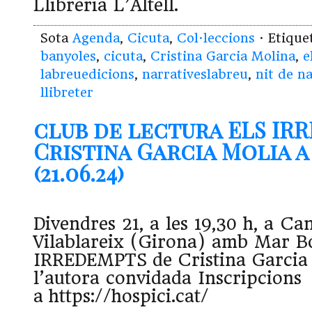
Llibreria L’Altell.
Sota
Agenda
,
Cicuta
,
Col·leccions
· Etiqu
banyoles
,
cicuta
,
Cristina Garcia Molina
,
e
labreuedicions
,
narrativeslabreu
,
nit de n
llibreter
club de lectura ELS IR
Cristina Garcia Molia a
(21.06.24)
Divendres 21, a les 19,30 h, a Ca
Vilablareix (Girona) amb Mar B
IRREDEMPTS de Cristina Garcia 
l’autora convidada Inscripcions
a https://hospici.cat/