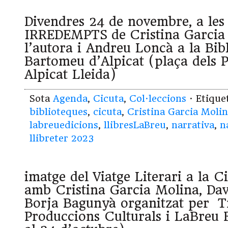
Divendres 24 de novembre, a les
IRREDEMPTS de Cristina Garci
l’autora i Andreu Loncà a la Bib
Bartomeu d’Alpicat (plaça dels P
Alpicat Lleida)
Sota
Agenda
,
Cicuta
,
Col·leccions
· Etiqu
biblioteques
,
cicuta
,
Cristina Garcia Moli
labreuedicions
,
llibresLaBreu
,
narrativa
,
n
llibreter 2023
imatge del Viatge Literari a la Ci
amb Cristina Garcia Molina, Da
Borja Bagunyà organitzat per 
Produccions Culturals i LaBreu E