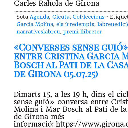
Carles Rahola de Girona
Sota
Agenda
,
Cicuta
,
Col·leccions
· Etiqu
Garcia Molina
,
els irredempts
,
labreuedici
narrativeslabreu
,
premi llibreter
«Converses sense guió
entre Cristina Garcia 
Bosch al Pati de la Cas
de Girona (15.07.25)
Dimarts 15, a les 19 h, dins el c
sense guió» conversa entre Cris
Molina i Mar Bosch al Pati de l
de Girona més
informació: https://www.girona