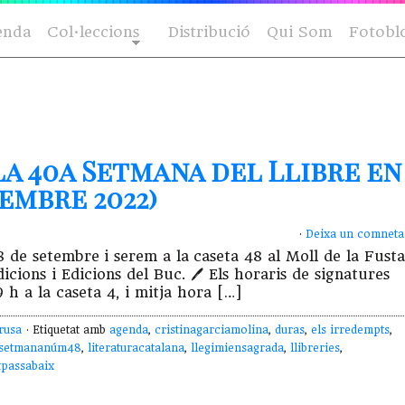
enda
Col·leccions
Distribució
Qui Som
Fotobl
la 40a Setmana del Llibre en
tembre 2022)
·
Deixa un comneta
8 de setembre i serem a la caseta 48 al Moll de la Fusta
ions i Edicions del Buc. 🖊 Els horaris de signatures
 h a la caseta 4, i mitja hora […]
rusa
· Etiquetat amb
agenda
,
cristinagarciamolina
,
duras
,
els irredempts
,
asetmananúm48
,
literaturacatalana
,
llegimiensagrada
,
llibreries
,
tpassabaix