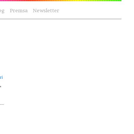
og
Premsa
Newsletter
ri
,