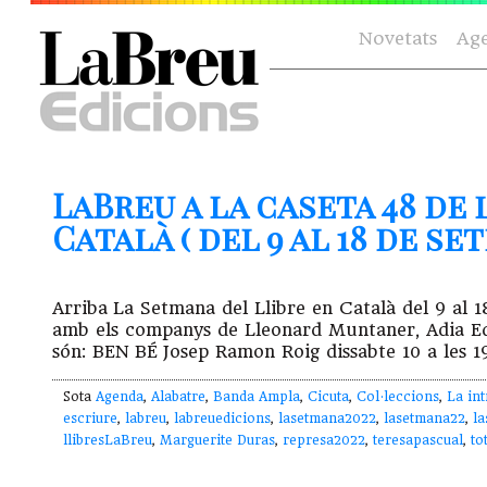
Novetats
Ag
LaBreu a la caseta 48 de 
Català ( del 9 al 18 de se
Arriba La Setmana del Llibre en Català del 9 al 1
amb els companys de Lleonard Muntaner, Adia Edic
són: BEN BÉ Josep Ramon Roig dissabte 10 a les 19
Sota
Agenda
,
Alabatre
,
Banda Ampla
,
Cicuta
,
Col·leccions
,
La int
escriure
,
labreu
,
labreuedicions
,
lasetmana2022
,
lasetmana22
,
l
llibresLaBreu
,
Marguerite Duras
,
represa2022
,
teresapascual
,
to