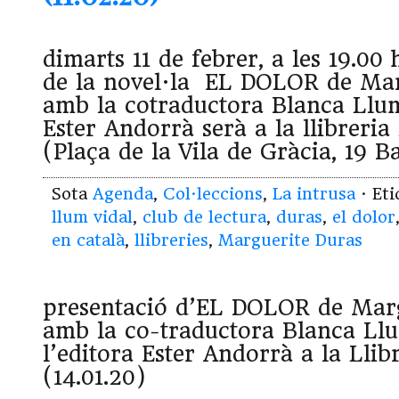
dimarts 11 de febrer, a les 19.00 
de la novel·la EL DOLOR de Mar
amb la cotraductora Blanca Llum 
Ester Andorrà serà a la llibreri
(Plaça de la Vila de Gràcia, 19 
Sota
Agenda
,
Col·leccions
,
La intrusa
· Et
llum vidal
,
club de lectura
,
duras
,
el dolor
en català
,
llibreries
,
Marguerite Duras
presentació d’EL DOLOR de Marg
amb la co-traductora Blanca Llu
l’editora Ester Andorrà a la Llib
(14.01.20)