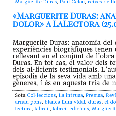
Marguerite Duras
,
Paul Celan
,
reixes de l
«Marguerite Duras: ana
dolor» a LaLectora (25.0
Marguerite Duras: anatomia del 
experiències biogràfiques tenen
rellevant en el conjunt de l’obr
Duras. En tot cas, el valor dels t
dels al·licients testimonials. L’a
episodis de la seva vida amb una
gèneres, i és en aquesta tria de 
Sota
Col·leccions
,
La intrusa
,
Premsa
,
Revi
arnau pons
,
blanca llum vidal
,
duras
,
el do
lectora
,
labreu
,
labreu edicions
,
Marguerit