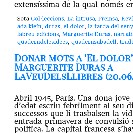
extensíssima de la qual només e
Sota
Col·leccions
,
La intrusa
,
Premsa
,
Revi
ada klein
,
duras
,
el dolor
,
la tarda del se
labreu edicions
,
Marguerite Duras
,
narrat
quaderndelesidees
,
quadernsabadell
,
trad
Donar mots a ‘El dolor’
Marguerite Duras a
LaVeuDelsLlibres (20.06.
Abril 1945, París. Una dona jove
d’edat escriu febrilment al seu d
successos que li trasbalsen la vi
entrada primavera de convulsió s
política. La capital francesa s’ha