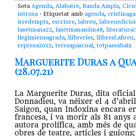
Sota
Agenda
,
Alabatre
,
Banda Ampla
,
Cicu
intrusa
· Etiquetat amb
agenda
,
cristinag
irredempts
,
escriure
,
labreu
,
labreuedicio
lasetmana22
,
lasetmananúm48
,
literatura
llegimiensagrada
,
llibreries
,
llibresLaBreu
represa2022
,
teresapascual
,
totpassabaix
Marguerite Duras a Qua
(28.07.21)
La Marguerite Duras, dita ofici
Donnadieu, va néixer el 4 d’abri
Saigon, quan Indoxina encara er
francesa, i va morir als 81 anys 
autora prolífica, amb més de qua
obres de teatre, articles i guions