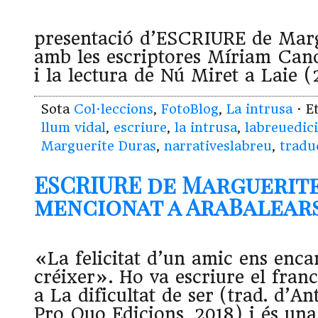
presentació d’ESCRIURE de Marg
amb les escriptores Míriam Cano
i la lectura de Nú Miret a Laie (
Sota
Col·leccions
,
FotoBlog
,
La intrusa
· E
llum vidal
,
escriure
,
la intrusa
,
labreuedic
Marguerite Duras
,
narrativeslabreu
,
tradu
ESCRIURE de Marguerit
mencionat a AraBalears (
«La felicitat d’un amic ens enca
créixer». Ho va escriure el fran
a La dificultat de ser (trad. d’A
Pro Quo Edicions, 2018) i és un