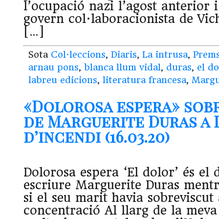
l’ocupació nazi l’agost anterior
govern col·laboracionista de Vic
[…]
Sota
Col·leccions
,
Diaris
,
La intrusa
,
Prem
arnau pons
,
blanca llum vidal
,
duras
,
el do
labreu edicions
,
literatura francesa
,
Margu
«Dolorosa espera» sob
de Marguerite Duras a 
d’incendi (16.03.20)
Dolorosa espera ‘El dolor’ és el 
escriure Marguerite Duras mentr
si el seu marit havia sobreviscut
concentració Al llarg de la meva 