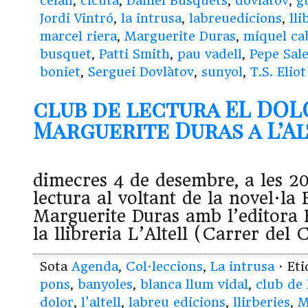
celan
,
cicuta
,
Daniel Busquets
,
dovlàtov
,
g
Jordi Vintró
,
la intrusa
,
labreuedicions
,
lli
marcel riera
,
Marguerite Duras
,
miquel ca
busquet
,
Patti Smith
,
pau vadell
,
Pepe Sal
boniet
,
Serguei Dovlàtov
,
sunyol
,
T.S. Eliot
club de lectura EL DOL
Marguerite Duras a L’Alte
dimecres 4 de desembre, a les 20
lectura al voltant de la novel·l
Marguerite Duras amb l’editora
la llibreria L’Altell (Carrer del
Sota
Agenda
,
Col·leccions
,
La intrusa
· Et
pons
,
banyoles
,
blanca llum vidal
,
club de 
dolor
,
l'altell
,
labreu edicions
,
llirberies
,
M