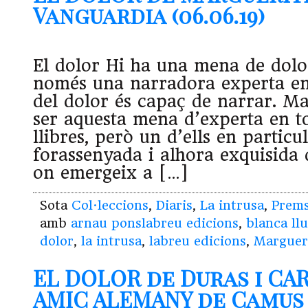
Vanguardia (06.06.19)
El dolor Hi ha una mena de dolo
només una narradora experta en 
del dolor és capaç de narrar. Ma
ser aquesta mena d’experta en to
llibres, però un d’ells en particu
forassenyada i alhora exquisida 
on emergeix a […]
Sota
Col·leccions
,
Diaris
,
La intrusa
,
Prem
amb
arnau ponslabreu edicions
,
blanca ll
dolor
,
la intrusa
,
labreu edicions
,
Marguer
EL DOLOR de Duras i CAR
AMIC ALEMANY de Camus 