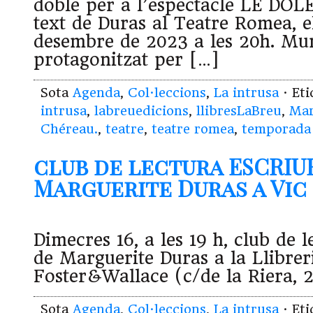
doble per a l’espectacle LE DOLE
text de Duras al Teatre Romea, e
desembre de 2023 a les 20h. Mu
protagonitzat per […]
Sota
Agenda
,
Col·leccions
,
La intrusa
· Et
intrusa
,
labreuedicions
,
llibresLaBreu
,
Mar
Chéreau.
,
teatre
,
teatre romea
,
temporada 
club de lectura ESCRIU
Marguerite Duras a Vic (1
Dimecres 16, a les 19 h, club de
de Marguerite Duras a la Llibrer
Foster&Wallace (c/de la Riera, 
Sota
Agenda
,
Col·leccions
,
La intrusa
· Et