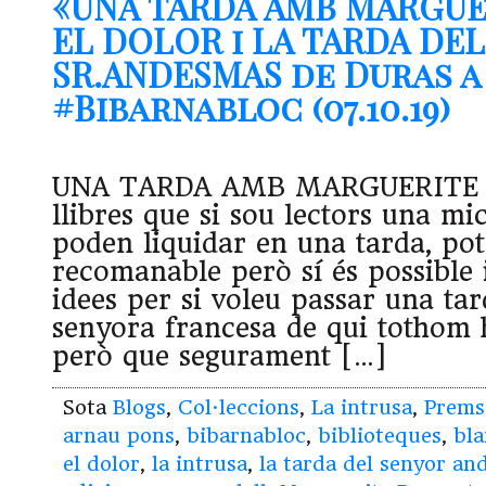
«UNA TARDA AMB MARGUE
EL DOLOR i LA TARDA DEL
SR.ANDESMAS de Duras a
#Bibarnabloc (07.10.19)
UNA TARDA AMB MARGUERITE 
llibres que si sou lectors una mi
poden liquidar en una tarda, pot
recomanable però sí és possible 
idees per si voleu passar una ta
senyora francesa de qui tothom h
però que segurament […]
Sota
Blogs
,
Col·leccions
,
La intrusa
,
Prems
arnau pons
,
bibarnabloc
,
biblioteques
,
bla
el dolor
,
la intrusa
,
la tarda del senyor a