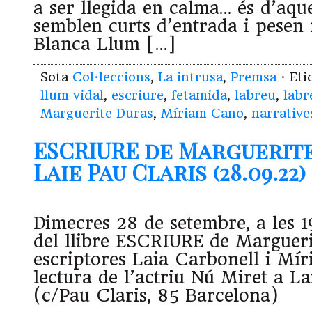
a ser llegida en calma… és d’aque
semblen curts d’entrada i pesen 
Blanca Llum […]
Sota
Col·leccions
,
La intrusa
,
Premsa
· Et
llum vidal
,
escriure
,
fetamida
,
labreu
,
labr
Marguerite Duras
,
Míriam Cano
,
narrative
ESCRIURE de Marguerite
Laie Pau Claris (28.09.22)
Dimecres 28 de setembre, a les 1
del llibre ESCRIURE de Margueri
escriptores Laia Carbonell i Mír
lectura de l’actriu Nú Miret a La
(c/Pau Claris, 85 Barcelona)