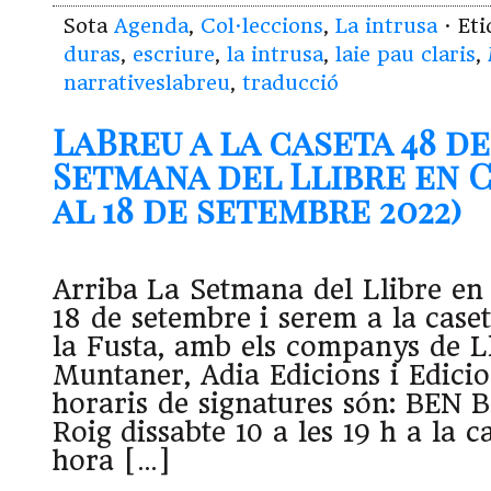
Sota
Agenda
,
Col·leccions
,
La intrusa
· Et
duras
,
escriure
,
la intrusa
,
laie pau claris
,
narrativeslabreu
,
traducció
LaBreu a la caseta 48 de
Setmana del Llibre en C
al 18 de setembre 2022)
Arriba La Setmana del Llibre en 
18 de setembre i serem a la case
la Fusta, amb els companys de L
Muntaner, Adia Edicions i Edicion
horaris de signatures són: BEN
Roig dissabte 10 a les 19 h a la ca
hora […]