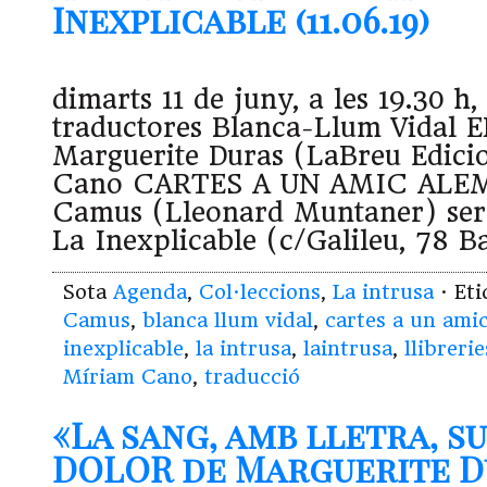
Inexplicable (11.06.19)
dimarts 11 de juny, a les 19.30 h
traductores Blanca-Llum Vidal 
Marguerite Duras (LaBreu Edici
Cano CARTES A UN AMIC ALEM
Camus (Lleonard Muntaner) serà
La Inexplicable (c/Galileu, 78 
Sota
Agenda
,
Col·leccions
,
La intrusa
· Et
Camus
,
blanca llum vidal
,
cartes a un ami
inexplicable
,
la intrusa
,
laintrusa
,
llibrerie
Míriam Cano
,
traducció
«La sang, amb lletra, s
DOLOR de Marguerite D