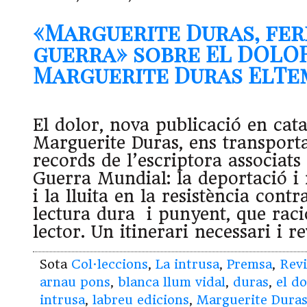
«Marguerite Duras, fer
guerra» sobre EL DOLO
Marguerite Duras ElTemp
El dolor, nova publicació en cata
Marguerite Duras, ens transporta
records de l’escriptora associats
Guerra Mundial: la deportació i 
i la lluita en la resistència contr
lectura dura i punyent, que raci
lector. Un itinerari necessari i r
Sota
Col·leccions
,
La intrusa
,
Premsa
,
Revi
arnau pons
,
blanca llum vidal
,
duras
,
el do
intrusa
,
labreu edicions
,
Marguerite Dura