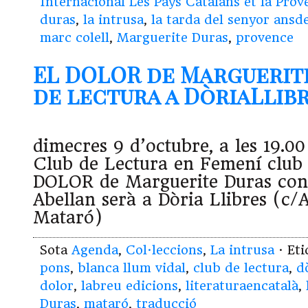
Internacional Les Pays Catalans et la Prov
duras
,
la intrusa
,
la tarda del senyor ans
marc colell
,
Marguerite Duras
,
provence
EL DOLOR de Marguerit
de lectura a DòriaLlibre
dimecres 9 d’octubre, a les 19.00 
Club de Lectura en Femení club 
DOLOR de Marguerite Duras cond
Abellan serà a Dòria Llibres (c/
Mataró)
Sota
Agenda
,
Col·leccions
,
La intrusa
· Et
pons
,
blanca llum vidal
,
club de lectura
,
d
dolor
,
labreu edicions
,
literaturaencatalà
,
Duras
,
mataró
,
traducció