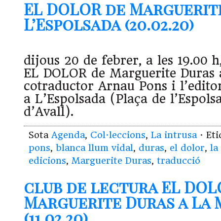
EL DOLOR de Marguerit
L’Espolsada (20.02.20)
dijous 20 de febrer, a les 19.00 h
EL DOLOR de Marguerite Duras 
cotraductor Arnau Pons i l’edito
a L’Espolsada (Plaça de l’Espols
d’Avall).
Sota
Agenda
,
Col·leccions
,
La intrusa
· Et
pons
,
blanca llum vidal
,
duras
,
el dolor
,
la
edicions
,
Marguerite Duras
,
traducció
club de lectura EL DOL
Marguerite Duras a La
(11.02.20)