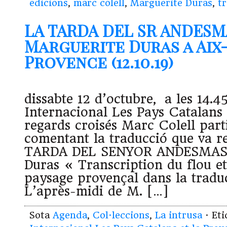
edicions
,
marc colell
,
Marguerite Duras
,
t
LA TARDA DEL SR ANDESM
Marguerite Duras a Aix
Provence (12.10.19)
dissabte 12 d’octubre, a les 14.4
Internacional Les Pays Catalans 
regards croisés Marc Colell part
comentant la traducció que va re
TARDA DEL SENYOR ANDESMAS 
Duras « Transcription du flou et
paysage provençal dans la tradu
L’après-midi de M. […]
Sota
Agenda
,
Col·leccions
,
La intrusa
· Et