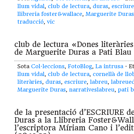
llum vidal
,
club de lectura
,
duras
,
escriure
llibreria foster&wallace
,
Marguerite Duras
traducció
,
vic
club de lectura «Dones literàr
de Marguerite Duras a Pati Blau 
Sota
Col·leccions
,
FotoBlog
,
La intrusa
· E
llum vidal
,
club de lectura
,
cornellà de llo
literàries
,
duras
,
escriure
,
labreu
,
labreue
Marguerite Duras
,
narrativeslabreu
,
pati b
de la presentació d’ESCRIURE d
Duras a la Llibreria Foster&Wal
l’escriptora Míriam Cano i l’edit