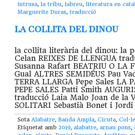
intrusa
,
la tribu
,
labreu
,
literatura en cata
Marguerite Duras
,
traducció
la collita del dinou
la collita literària del dinou: la 
Celan REIXES DE LLENGUA trad
Susanna Rafart BEATRIU O LA
Gual ALTRES SEMIDÉUS Pau Vade
TERRA LLARGA Pepe Sales LA 
PEPE SALES Patti Smith AUGUR
traducció Laia Malo Joan de la
SOLITARI Sebastià Bonet i Jordi
Sota
Alabatre
,
Banda Ampla
,
Cicuta
,
Col·l
Etiquetat amb
2019
,
alabatre
,
arnau pons
,