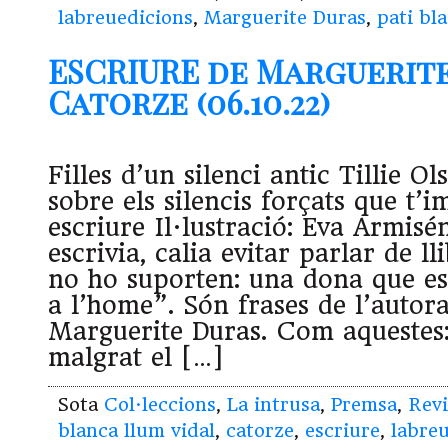
labreuedicions
,
Marguerite Duras
,
pati bl
ESCRIURE de Marguerite
Catorze (06.10.22)
Filles d’un silenci antic Tillie Ol
sobre els silencis forçats que t’
escriure Il·lustració: Eva Armis
escrivia, calia evitar parlar de l
no ho suporten: una dona que esc
a l’home”. Són frases de l’autor
Marguerite Duras. Com aquestes: 
malgrat el […]
Sota
Col·leccions
,
La intrusa
,
Premsa
,
Revi
blanca llum vidal
,
catorze
,
escriure
,
labre