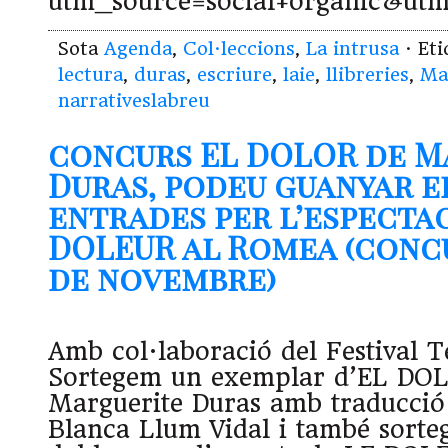
utm_source=social+organic&ut
Sota
Agenda
,
Col·leccions
,
La intrusa
· Et
lectura
,
duras
,
escriure
,
laie
,
llibreries
,
Ma
narrativeslabreu
concurs EL DOLOR de M
Duras, podeu guanyar el
entrades per l’especta
DOLEUR al Romea (concur
de novembre)
Amb col·laboració del Festival
Sortegem un exemplar d’EL DO
Marguerite Duras amb traducció
Blanca Llum Vidal i també sort