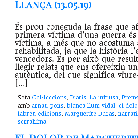
Llança (13.05.19)
És prou coneguda la frase que a
primera víctima d’una guerra és 
víctima, a més que no acostuma 
rehabilitada, ja que la història l’
vencedors. És per això que result
llegir relats que ens ofereixin un
autèntica, del que significa viure-
[…]
Sota
Col·leccions
,
Diaris
,
La intrusa
,
Prem
amb
arnau pons
,
blanca llum vidal
,
el dolo
labreu edicions
,
Marguerite Duras
,
narrat
serrahima