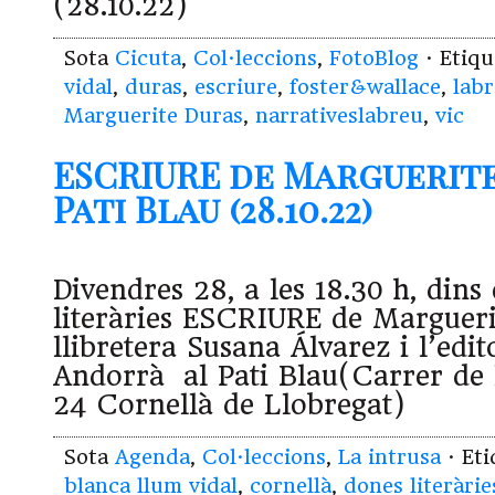
(28.10.22)
Sota
Cicuta
,
Col·leccions
,
FotoBlog
· Etiq
vidal
,
duras
,
escriure
,
foster&wallace
,
lab
Marguerite Duras
,
narrativeslabreu
,
vic
ESCRIURE de Marguerite
Pati Blau (28.10.22)
Divendres 28, a les 18.30 h, dins 
literàries ESCRIURE de Marguer
llibretera Susana Álvarez i l’edit
Andorrà al Pati Blau(Carrer de l
24 Cornellà de Llobregat)
Sota
Agenda
,
Col·leccions
,
La intrusa
· Et
blanca llum vidal
,
cornellà
,
dones literàrie