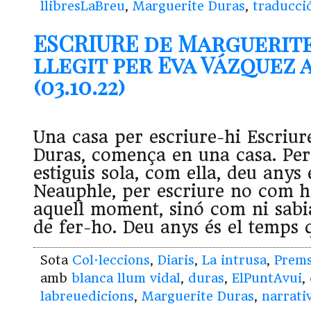
llibresLaBreu
,
Marguerite Duras
,
traducci
ESCRIURE de Marguerit
llegit per Eva Vázquez 
(03.10.22)
Una casa per escriure-hi Escriure
Duras, comença en una casa. Pe
esti­guis sola, com ella, deu anys 
Neauphle, per escriure no com ho
aquell moment, sinó com ni sabi
de fer-ho. Deu anys és el temps 
Sota
Col·leccions
,
Diaris
,
La intrusa
,
Prem
amb
blanca llum vidal
,
duras
,
ElPuntAvui
,
labreuedicions
,
Marguerite Duras
,
narrati