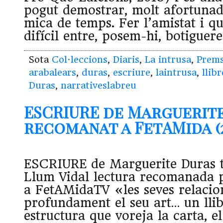
pogut demostrar, molt afortuna
mica de temps. Fer l’amistat i qu
difícil entre, posem-hi, botiguere
Sota
Col·leccions
,
Diaris
,
La intrusa
,
Prem
arabalears
,
duras
,
escriure
,
laintrusa
,
llib
Duras
,
narrativeslabreu
ESCRIURE de Marguerite
recomanat a FetAMida (2
ESCRIURE de Marguerite Duras t
Llum Vidal lectura recomanada
a FetAMidaTV «les seves relaci
profundament el seu art… un lli
estructura que voreja la carta, e