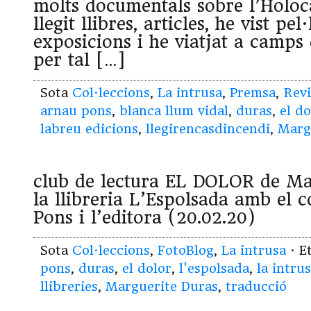
molts documentals sobre l’Holoc
llegit llibres, articles, he vist pel·
exposicions i he viatjat a camps
per tal […]
Sota
Col·leccions
,
La intrusa
,
Premsa
,
Revi
arnau pons
,
blanca llum vidal
,
duras
,
el do
labreu edicions
,
llegirencasdincendi
,
Marg
club de lectura EL DOLOR de Ma
la llibreria L’Espolsada amb el 
Pons i l’editora (20.02.20)
Sota
Col·leccions
,
FotoBlog
,
La intrusa
· E
pons
,
duras
,
el dolor
,
l'espolsada
,
la intru
llibreries
,
Marguerite Duras
,
traducció