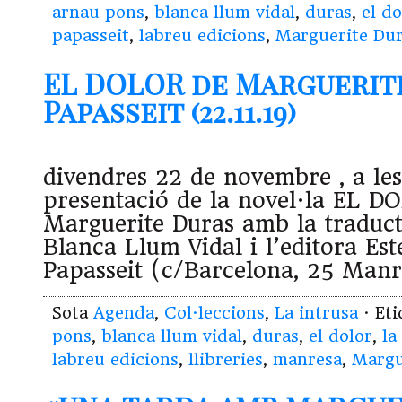
arnau pons
,
blanca llum vidal
,
duras
,
el do
papasseit
,
labreu edicions
,
Marguerite Du
EL DOLOR de Marguerite
Papasseit (22.11.19)
divendres 22 de novembre , a les
presentació de la novel·la EL D
Marguerite Duras amb la traduct
Blanca Llum Vidal i l’editora Es
Papasseit (c/Barcelona, 25 Manr
Sota
Agenda
,
Col·leccions
,
La intrusa
· Et
pons
,
blanca llum vidal
,
duras
,
el dolor
,
la
labreu edicions
,
llibreries
,
manresa
,
Margu