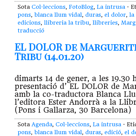
Sota
Col·leccions
,
FotoBlog
,
La intrusa
· E
pons
,
blanca llum vidal
,
duras
,
el dolor
,
la
edicions
,
llibreria la tribu
,
llibreries
,
Marg
traducció
EL DOLOR de Marguerite
Tribu (14.01.20)
dimarts 14 de gener, a les 19.30 
presentació d’ EL DOLOR de Mar
amb la co-traductora Blanca Llu
l’editora Ester Andorrà a la Llib
(Pons i Gallarza, 30 Barcelona
Sota
Agenda
,
Col·leccions
,
La intrusa
· Et
pons
,
blanca llum vidal
,
duras
,
edició
,
el d