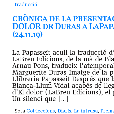
traducció
crònica de la presenta
DOLOR de Duras a LaPap
(24.11.19)
La Papasseit acull la traducció 
LaBreu Edicions, de la mà de Bl
Arnau Pons, tradueix l’atemporal
Marguerite Duras Imatge de la p
Llibreria Papasseit Després que 
Blanca-Llum Vidal acabés de lle
d’El dolor (LaBreu Edicions), el
Un silenci que […]
Sota
Col·leccions
,
Diaris
,
La intrusa
,
Prem