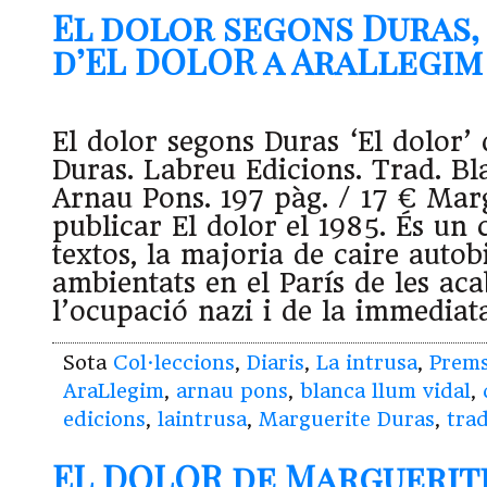
El dolor segons Duras,
d’EL DOLOR a AraLlegim (
El dolor segons Duras ‘El dolor’
Duras. Labreu Edicions. Trad. Bl
Arnau Pons. 197 pàg. / 17 € Mar
publicar El dolor el 1985. És un 
textos, la majoria de caire autobi
ambientats en el París de les aca
l’ocupació nazi i de la immediat
Sota
Col·leccions
,
Diaris
,
La intrusa
,
Prem
AraLlegim
,
arnau pons
,
blanca llum vidal
,
edicions
,
laintrusa
,
Marguerite Duras
,
tra
EL DOLOR de Marguerite