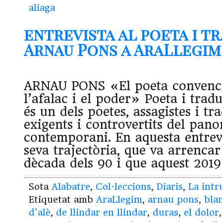
aliaga
entrevista al poeta i 
Arnau Pons a AraLlegim (
ARNAU PONS «El poeta convenci
l’afalac i el poder» Poeta i tra
és un dels poetes, assagistes i t
exigents i controvertits del pan
contemporani. En aquesta entrev
seva trajectòria, que va arrencar
dècada dels 90 i que aquest 2019
Sota
Alabatre
,
Col·leccions
,
Diaris
,
La intr
Etiquetat amb
AraLlegim
,
arnau pons
,
bla
d'alè
,
de llindar en llindar
,
duras
,
el dolor