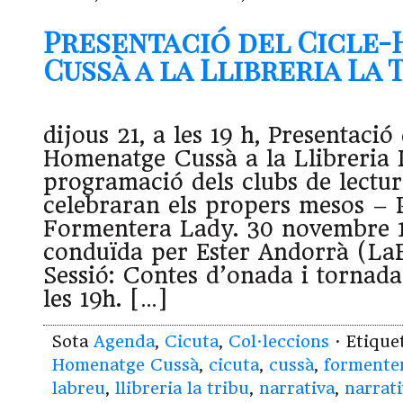
Presentació del Cicle
Cussà a la Llibreria La Tr
dijous 21, a les 19 h, Presentació
Homenatge Cussà a la Llibreria L
programació dels clubs de lectur
celebraran els propers mesos – 
Formentera Lady. 30 novembre 1
conduïda per Ester Andorrà (La
Sessió: Contes d’onada i tornada
les 19h. […]
Sota
Agenda
,
Cicuta
,
Col·leccions
· Etiqu
Homenatge Cussà
,
cicuta
,
cussà
,
formente
labreu
,
llibreria la tribu
,
narrativa
,
narrat