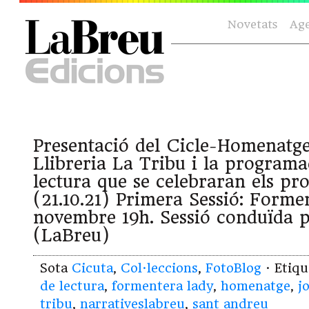
Novetats
Ag
Presentació del Cicle-Homenatge
Llibreria La Tribu i la programa
lectura que se celebraran els pr
(21.10.21) Primera Sessió: Forme
novembre 19h. Sessió conduïda p
(LaBreu)
Sota
Cicuta
,
Col·leccions
,
FotoBlog
· Etiq
de lectura
,
formentera lady
,
homenatge
,
j
tribu
,
narrativeslabreu
,
sant andreu