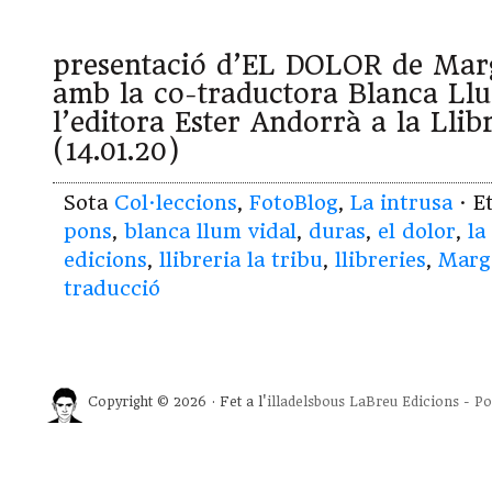
presentació d’EL DOLOR de Marg
amb la co-traductora Blanca Llu
l’editora Ester Andorrà a la Llib
(14.01.20)
Sota
Col·leccions
,
FotoBlog
,
La intrusa
· E
pons
,
blanca llum vidal
,
duras
,
el dolor
,
la
edicions
,
llibreria la tribu
,
llibreries
,
Marg
traducció
Copyright © 2026 · Fet a l'
illadelsbous
LaBreu Edicions
-
Po