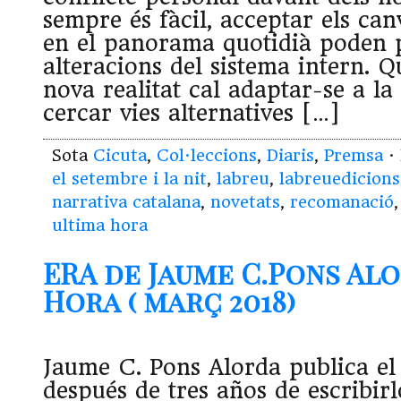
sempre és fàcil, acceptar els can
en el panorama quotidià poden 
alteracions del sistema intern. 
nova realitat cal adaptar-se a la
cercar vies alternatives […]
Sota
Cicuta
,
Col·leccions
,
Diaris
,
Premsa
·
el setembre i la nit
,
labreu
,
labreuedicions
narrativa catalana
,
novetats
,
recomanació
ultima hora
ERA de Jaume C.Pons Alo
Hora ( març 2018)
Jaume C. Pons Alorda publica e
después de tres años de escribirl