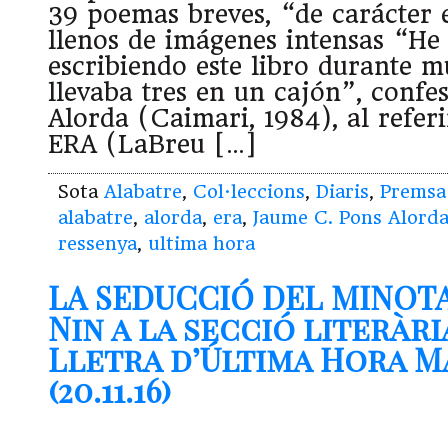
39 poemas breves, “de carácter 
llenos de imágenes intensas “He
escribiendo este libro durante 
llevaba tres en un cajón”, conf
Alorda (Caimari, 1984), al refer
ERA (LaBreu […]
Sota
Alabatre
,
Col·leccions
,
Diaris
,
Premsa
alabatre
,
alorda
,
era
,
Jaume C. Pons Alord
ressenya
,
ultima hora
LA SEDUCCIÓ DEL MINOTA
Nin a la secció literàri
Lletra d’Última Hora 
(20.11.16)