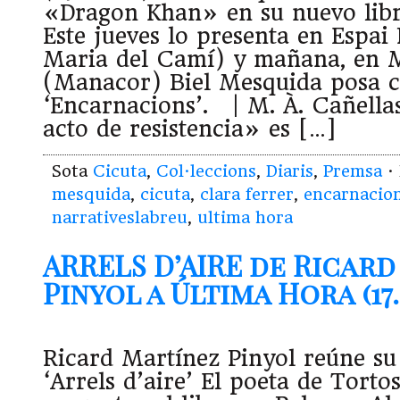
«Dragon Khan» en su nuevo libr
Este jueves lo presenta en Espa
Maria del Camí) y mañana, en M
(Manacor) Biel Mesquida posa c
‘Encarnacions’. | M. À. Cañellas
acto de resistencia» es […]
Sota
Cicuta
,
Col·leccions
,
Diaris
,
Premsa
·
mesquida
,
cicuta
,
clara ferrer
,
encarnacio
narrativeslabreu
,
ultima hora
ARRELS D’AIRE de Ricar
Pinyol a Última Hora (17.
Ricard Martínez Pinyol reúne su
‘Arrels d’aire’ El poeta de Torto