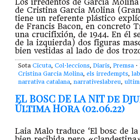
Los irredentos de Garcia Molina
de Cristina Garcia Molina (Grano
tiene un referente plástico explíc
de Francis Bacon, en concreto T
una crucifixión, de 1944. En él s
de la izquierda) dos figuras mas
bien vestidas al lado de dos troz
Sota
Cicuta
,
Col·leccions
,
Diaris
,
Premsa
·
Cristina Garcia Molina
,
els irredempts
,
la
narrativa catalana
,
narrativeslabreu
,
ultim
EL BOSC DE LA NIT de Dj
Última Hora (02.06.22)
Laia Malo traduce ‘El bosc de la 
bien recibida pero «clandestina