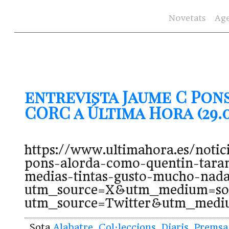
Novetats
Ag
entrevista Jaume C Pon
CORC a Última Hora (29.0
https://www.ultimahora.es/noti
pons-alorda-como-quentin-tara
medias-tintas-gusto-mucho-nad
utm_source=X&utm_medium=so
utm_source=Twitter&utm_mediu
Sota
Alabatre
,
Col·leccions
,
Diaris
,
Premsa