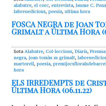
alabatre
,
el corc
,
entrevista
,
Jaume C. Pons
labreuedicions
,
poesia
,
ultima hora
FOSCA NEGRA de Joan T
Grimalt a Última Hora (
Sota
Alabatre
,
Col·leccions
,
Diaris
,
Premsa
negra
,
joan tomàs m grimalt
,
labreuedicio
martorell
,
poesia
,
premijocsfloralsdebarce
hora
ELS IRREDEMPTS de Crist
Última Hora (06.11.22)