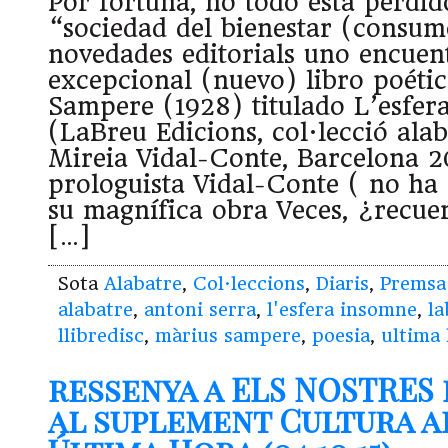
Por fortuna, no todo está perdid
“sociedad del bienestar (consumo
novedades editorials uno encuen
excepcional (nuevo) libro poéti
Sampere (1928) titulado L’esfer
(LaBreu Edicions, col·lecció alab
Mireia Vidal-Conte, Barcelona 2
prologuista Vidal-Conte ( no h
su magnífica obra Veces, ¿recue
[…]
Sota
Alabatre
,
Col·leccions
,
Diaris
,
Premsa
alabatre
,
antoni serra
,
l'esfera insomne
,
la
llibredisc
,
màrius sampere
,
poesia
,
ultima
ressenya a ELS NOSTRES
al suplement Cultura al