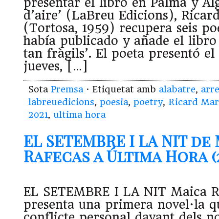
presentar el libro en Palma y Al
d’aire’ (LaBreu Edicions), Ricar
(Tortosa, 1959) recupera seis p
había publicado y añade el libro
tan fràgils’. El poeta presentó el
jueves, […]
Sota
Premsa
· Etiquetat amb
alabatre
,
arre
labreuedicions
,
poesia
,
poetry
,
Ricard Mar
2021
,
ultima hora
EL SETEMBRE I LA NIT de
Rafecas a Última Hora (2
EL SETEMBRE I LA NIT Maica R
presenta una primera novel·la q
conflicte personal davant dels 