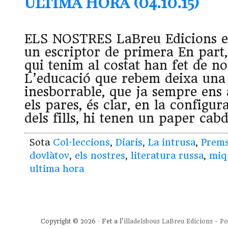
Última Hora (04.10.15)
ELS NOSTRES LaBreu Edicions en
un escriptor de primera En part,
qui tenim al costat han fet de no
L’educació que rebem deixa un
inesborrable, que ja sempre ens
els pares, és clar, en la configur
dels fills, hi tenen un paper cab
Sota
Col·leccions
,
Diaris
,
La intrusa
,
Prem
dovlàtov
,
els nostres
,
literatura russa
,
miq
ultima hora
Copyright © 2026 · Fet a l'
illadelsbous
LaBreu Edicions
-
Po