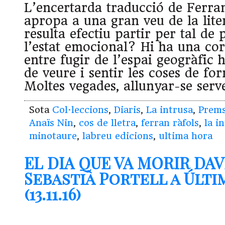
L’encertarda traducció de Ferra
apropa a una gran veu de la lit
resulta efectiu partir per tal de
l’estat emocional? Hi ha una cor
entre fugir de l’espai geogràfic ha
de veure i sentir les coses de fo
Moltes vegades, allunyar-se serv
Sota
Col·leccions
,
Diaris
,
La intrusa
,
Prem
Anaïs Nin
,
cos de lletra
,
ferran ràfols
,
la i
minotaure
,
labreu edicions
,
ultima hora
EL DIA QUE VA MORIR DA
Sebastià Portell a Últ
(13.11.16)