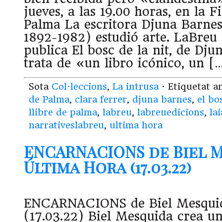
jueves, a las 19.00 horas, en la F
Palma La escritora Djuna Barnes
1892-1982) estudió arte. LaBreu 
publica El bosc de la nit, de Dju
trata de «un libro icónico, un [
Sota
Col·leccions
,
La intrusa
· Etiquetat 
de Palma
,
clara ferrer
,
djuna barnes
,
el bo
llibre de palma
,
labreu
,
labreuedicions
,
la
narrativeslabreu
,
ultima hora
ENCARNACIONS de Biel M
Última Hora (17.03.22)
ENCARNACIONS de Biel Mesquid
(17.03.22) Biel Mesquida crea un