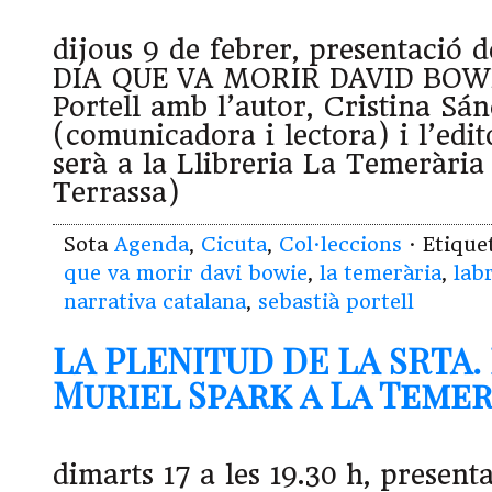
dijous 9 de febrer, presentació d
DIA QUE VA MORIR DAVID BOWIE
Portell amb l’autor, Cristina Sá
(comunicadora i lectora) i l’edi
serà a la Llibreria La Temerària 
Terrassa)
Sota
Agenda
,
Cicuta
,
Col·leccions
· Etiqu
que va morir davi bowie
,
la temerària
,
lab
narrativa catalana
,
sebastià portell
LA PLENITUD DE LA SRTA.
Muriel Spark a La Temeràr
dimarts 17 a les 19.30 h, present