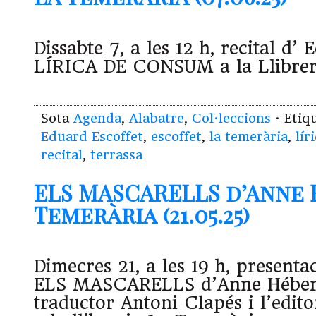
Dissabte 7, a les 12 h, recital d’
LÍRICA DE CONSUM a la Llibrer
Sota
Agenda
,
Alabatre
,
Col·leccions
· Etiq
Eduard Escoffet
,
escoffet
,
la temerària
,
lír
recital
,
terrassa
ELS MASCARELLS d’Anne 
Temerària (21.05.25)
Dimecres 21, a les 19 h, presenta
ELS MASCARELLS d’Anne Héber
traductor Antoni Clapés i l’edit