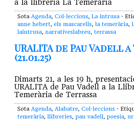
a la llibreria La Temerària
Sota
Agenda
,
Col·leccions
,
La intrusa
· Et
anne hebert
,
els mascarells
,
la temerària
,
laintrusa
,
narrativeslabreu
,
terrassa
URALITA de Pau Vadell a
(21.01.25)
Dimarts 21, a les 19 h, presentaci
URALITA de Pau Vadell a la Llib
Temerària de Terrassa
Sota
Agenda
,
Alabatre
,
Col·leccions
· Etiq
temerària
,
llibreries
,
pau vadell
,
poesia
,
ur