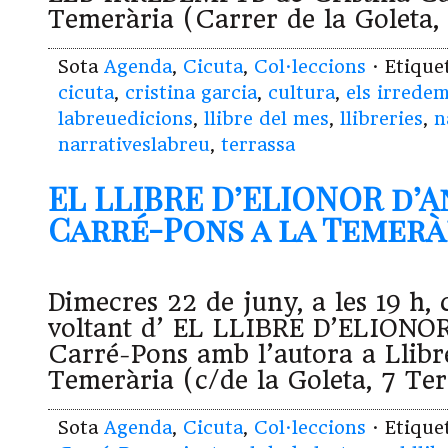
Temerària (Carrer de la Goleta,
Sota
Agenda
,
Cicuta
,
Col·leccions
· Etiqu
cicuta
,
cristina garcia
,
cultura
,
els irrede
labreuedicions
,
llibre del mes
,
llibreries
,
n
narrativeslabreu
,
terrassa
EL LLIBRE D’ELIONOR d’
Carré-Pons a la Temeràri
Dimecres 22 de juny, a les 19 h, 
voltant d’ EL LLIBRE D’ELIONOR
Carré-Pons amb l’autora a Llibr
Temerària (c/de la Goleta, 7 Ter
Sota
Agenda
,
Cicuta
,
Col·leccions
· Etiqu