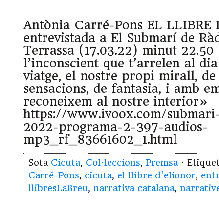
Antònia Carré-Pons EL LLIBRE
entrevistada a El Submarí de Rà
Terrassa (17.03.22) minut 22.50
l’inconscient que t’arrelen al di
viatge, el nostre propi mirall, de
sensacions, de fantasia, i amb e
reconeixem al nostre interior»
https://www.ivoox.com/submari-
2022-programa-2-397-audios-
mp3_rf_83661602_1.html
Sota
Cicuta
,
Col·leccions
,
Premsa
· Etique
Carré-Pons
,
cicuta
,
el llibre d'elionor
,
entr
llibresLaBreu
,
narrativa catalana
,
narrativ