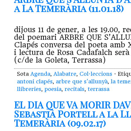
a La Temerària (11.01.18)
dijous 11 de gener, a les 19.00, r
del poemari ARBRE QUE S’ALLU
Clapés conversa del poeta amb 
i lectura de Rosa Cadafalch ser
(c/de la Goleta, Terrassa)
Sota
Agenda
,
Alabatre
,
Col·leccions
· Etiq
antoni clapés
,
arbre que s'allunyà
,
la teme
llibreries
,
poesia
,
recitals
,
terrassa
EL DIA QUE VA MORIR DA
Sebastià Portell a la Ll
Temerària (09.02.17)