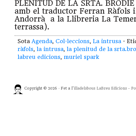
PLENITUD DE LA SRTA. BRODIE 
amb el traductor Ferran Ràfols i 
Andorrà a la Llibreria La Temer
terrassa).
Sota
Agenda
,
Col·leccions
,
La intrusa
· Et
ràfols
,
la intrusa
,
la plenitud de la srta.br
labreu edicions
,
muriel spark
Copyright © 2026 · Fet a l'
illadelsbous
LaBreu Edicions
-
Po