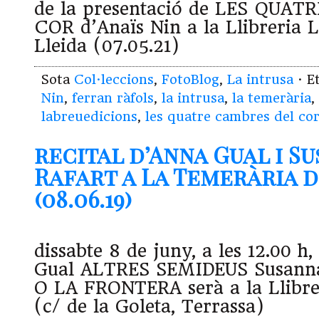
de la presentació de LES QUA
COR d’Anaïs Nin a la Llibreria 
Lleida (07.05.21)
Sota
Col·leccions
,
FotoBlog
,
La intrusa
· E
Nin
,
ferran ràfols
,
la intrusa
,
la temerària
,
labreuedicions
,
les quatre cambres del co
recital d’Anna Gual i S
Rafart a La Temerària 
(08.06.19)
dissabte 8 de juny, a les 12.00 h,
Gual ALTRES SEMIDEUS Susanna
O LA FRONTERA serà a la Llibre
(c/ de la Goleta, Terrassa)