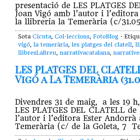
presentació de LES PLATGES D
Joan Vigó amb l’autor i l’editor
la llibreria la Temerària (c/31.0
Sota
Cicuta
,
Col·leccions
,
FotoBlog
· Etiq
vigó
,
la temerària
,
les platges del clatell
,
l
llibresLaBreu
,
narrativacatalana
,
narrative
LES PLATGES DEL CLATEL
Vigó a La Temerària (31.0
Divendres 31 de maig, a les 19 h
LES PLATGES DEL CLATELL de 
l’autor i l’editora Ester Andorrà a
Temerària (c/ de la Goleta, 7 T