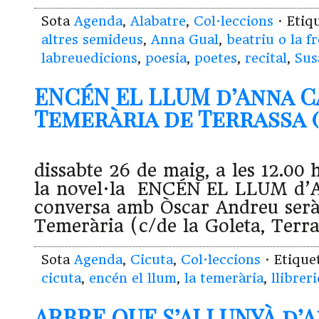
Sota
Agenda
,
Alabatre
,
Col·leccions
· Etiq
altres semideus
,
Anna Gual
,
beatriu o la f
labreuedicions
,
poesia
,
poetes
,
recital
,
Sus
ENCÉN EL LLUM d’Anna C
Temerària de Terrassa (2
dissabte 26 de maig, a les 12.00 
la novel·la ENCÉN EL LLUM d’A
conversa amb Òscar Andreu serà 
Temerària (c/de la Goleta, Terra
Sota
Agenda
,
Cicuta
,
Col·leccions
· Etiqu
cicuta
,
encén el llum
,
la temerària
,
llibreri
ARBRE QUE S’ALLUNYÀ d’