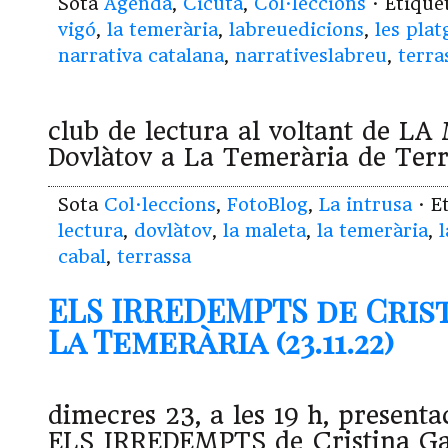
Sota
Agenda
,
Cicuta
,
Col·leccions
· Etiqu
vigó
,
la temerària
,
labreuedicions
,
les plat
narrativa catalana
,
narrativeslabreu
,
terra
club de lectura al voltant de L
Dovlàtov a La Temerària de Terr
Sota
Col·leccions
,
FotoBlog
,
La intrusa
· E
lectura
,
dovlàtov
,
la maleta
,
la temerària
,
cabal
,
terrassa
ELS IRREDEMPTS de Crist
La Temerària (23.11.22)
dimecres 23, a les 19 h, presenta
ELS IRREDEMPTS de Cristina Ga