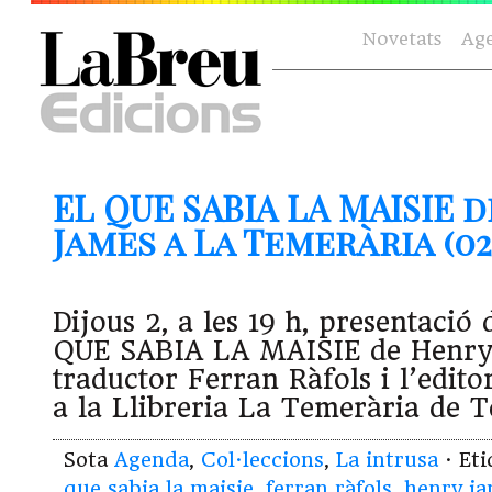
Novetats
Ag
EL QUE SABIA LA MAISIE 
James a La Temerària (02.
Dijous 2, a les 19 h, presentació 
QUE SABIA LA MAISIE de Henry
traductor Ferran Ràfols i l’edit
a la Llibreria La Temerària de T
Sota
Agenda
,
Col·leccions
,
La intrusa
· Et
que sabia la maisie
,
ferran ràfols
,
henry j