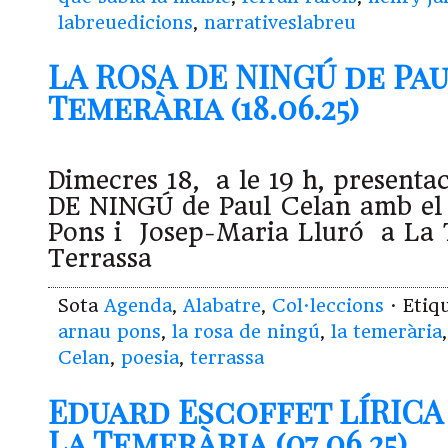
labreuedicions
,
narrativeslabreu
LA ROSA DE NINGÚ de Pau
Temerària (18.06.25)
Dimecres 18, a le 19 h, present
DE NINGÚ de Paul Celan amb el 
Pons i Josep-Maria Lluró a La 
Terrassa
Sota
Agenda
,
Alabatre
,
Col·leccions
· Etiq
arnau pons
,
la rosa de ningú
,
la temerària
Celan
,
poesia
,
terrassa
Eduard Escoffet LÍRICA
La Temerària (07.06.25)