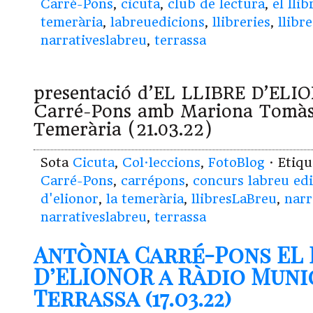
Carré-Pons
,
cicuta
,
club de lectura
,
el lli
temerària
,
labreuedicions
,
llibreries
,
llibr
narrativeslabreu
,
terrassa
presentació d’EL LLIBRE D’ELI
Carré-Pons amb Mariona Tomàs a
Temerària (21.03.22)
Sota
Cicuta
,
Col·leccions
,
FotoBlog
· Etiq
Carré-Pons
,
carrépons
,
concurs labreu ed
d'elionor
,
la temerària
,
llibresLaBreu
,
narr
narrativeslabreu
,
terrassa
Antònia Carré-Pons EL 
D’ELIONOR a Ràdio Muni
Terrassa (17.03.22)