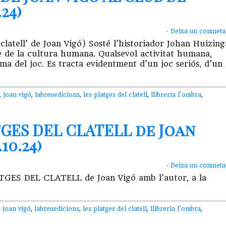
24)
·
Deixa un comneta
clatell’ de Joan Vigó) Sosté l’historiador Johan Huizing
se de la cultura humana. Qualsevol activitat humana,
ma del joc. Es tracta evidentment d’un joc seriós, d’un
,
joan vigó
,
labreuedicions
,
les platges del clatell
,
llibreria l'ombra
,
TGES DEL CLATELL de Joan
10.24)
·
Deixa un comneta
LATGES DEL CLATELL de Joan Vigó amb l’autor, a la
,
joan vigó
,
labreuedicions
,
les platges del clatell
,
llibreria l'ombra
,