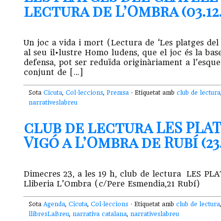
lectura de L’Ombra (03.12.
Un joc a vida i mort (Lectura de ‘Les platges del 
al seu il•lustre Homo ludens, que el joc és la ba
defensa, pot ser reduïda originàriament a l’esque
conjunt de […]
Sota
Cicuta
,
Col·leccions
,
Premsa
· Etiquetat amb
club de lectura
narrativeslabreu
club de lectura LES PLA
Vigó a L’Ombra de Rubí (23.
Dimecres 23, a les 19 h, club de lectura LES P
Lliberia L’Ombra (c/Pere Esmendia,21 Rubí)
Sota
Agenda
,
Cicuta
,
Col·leccions
· Etiquetat amb
club de lectura
llibresLaBreu
,
narrativa catalana
,
narrativeslabreu