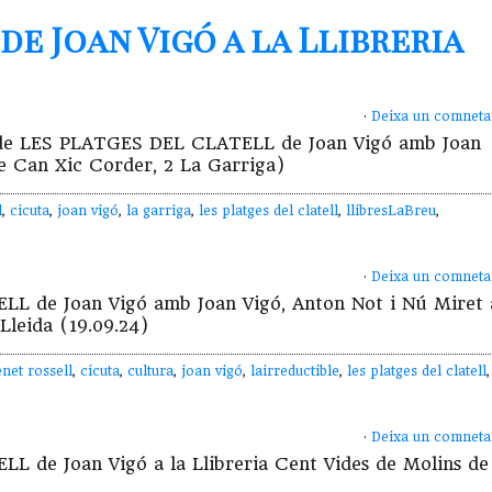
de Joan Vigó a la Llibreria
·
Deixa un comneta
ció de LES PLATGES DEL CLATELL de Joan Vigó amb Joan
de Can Xic Corder, 2 La Garriga)
l
,
cicuta
,
joan vigó
,
la garriga
,
les platges del clatell
,
llibresLaBreu
,
·
Deixa un comneta
LL de Joan Vigó amb Joan Vigó, Anton Not i Nú Miret 
 Lleida (19.09.24)
net rossell
,
cicuta
,
cultura
,
joan vigó
,
lairreductible
,
les platges del clatell
,
·
Deixa un comneta
L de Joan Vigó a la Llibreria Cent Vides de Molins de