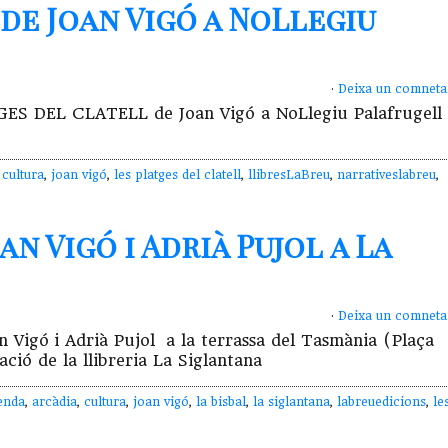
de Joan Vigó a NoLlegiu
·
Deixa un comneta
TGES DEL CLATELL de Joan Vigó a NoLlegiu Palafrugell
,
cultura
,
joan vigó
,
les platges del clatell
,
llibresLaBreu
,
narrativeslabreu
,
n Vigó i Adrià Pujol a La
·
Deixa un comneta
an Vigó i Adrià Pujol a la terrassa del Tasmània (Plaça
ció de la llibreria La Siglantana
enda
,
arcàdia
,
cultura
,
joan vigó
,
la bisbal
,
la siglantana
,
labreuedicions
,
le