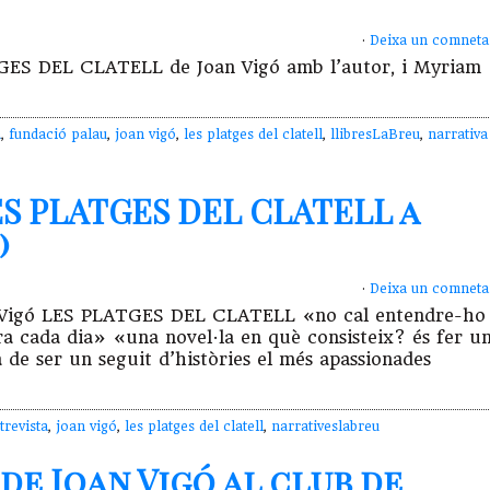
·
Deixa un comneta
ATGES DEL CLATELL de Joan Vigó amb l’autor, i Myriam
a
,
fundació palau
,
joan vigó
,
les platges del clatell
,
llibresLaBreu
,
narrativa
ES PLATGES DEL CLATELL a
)
·
Deixa un comneta
Joan Vigó LES PLATGES DEL CLATELL «no cal entendre-ho
ra cada dia» «una novel·la en què consisteix? és fer u
de ser un seguit d’històries el més apassionades
trevista
,
joan vigó
,
les platges del clatell
,
narrativeslabreu
de Joan Vigó al club de