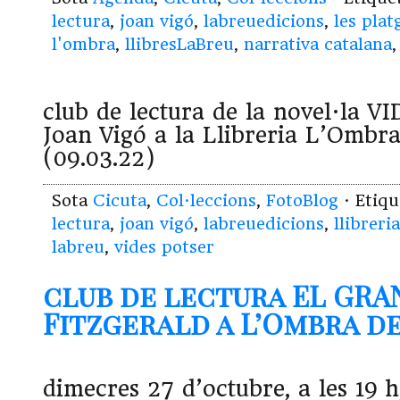
lectura
,
joan vigó
,
labreuedicions
,
les plat
l'ombra
,
llibresLaBreu
,
narrativa catalana
club de lectura de la novel·la 
Joan Vigó a la Llibreria L’Ombr
(09.03.22)
Sota
Cicuta
,
Col·leccions
,
FotoBlog
· Etiq
lectura
,
joan vigó
,
labreuedicions
,
llibreri
labreu
,
vides potser
club de lectura EL GRA
Fitzgerald a L’Ombra de R
dimecres 27 d’octubre, a les 19 h