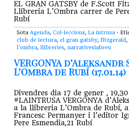
EL GRAN GATSBY de F.Scott Fitz
Llibreria L’Ombra carrer de Per
Rubí
Sota
Agenda
,
Col·leccions
,
La intrusa
· Et
club de lectura
,
el gran gatsby
,
fitzgerald
l'ombra
,
llibreries
,
narrativeslabreu
VERGONYA d’Aleksandr S
L’Ombra de Rubí (17.01.14)
Divendres dia 17 de gener , 19,30
#LAINTRUSA VERGONYA d’Aleksa
a la llibreria L’Ombra de Rubí, 
Francesc Permanyer i l’editor Ig
Pere Esmendia,21 Rubí