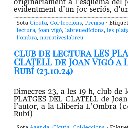
originàriament a l’esquema del j
evidentment d’un joc seriós, d’u
Sota
Cicuta
,
Col·leccions
,
Premsa
· Etique
lectura
,
joan vigó
,
labreuedicions
,
les plat
l'ombra
,
narrativeslabreu
club de lectura LES PL
CLATELL de Joan Vigó a 
Rubí (23.10.24)
Dimecres 23, a les 19 h, club de
PLATGES DEL CLATELL de Joan
l’autor, a la Lliberia L’Ombra (
Rubí)
Sota
Agenda
,
Cicuta
,
Col·leccions
· Etiqu