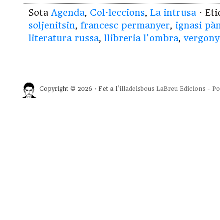
Sota
Agenda
,
Col·leccions
,
La intrusa
· Et
soljenitsin
,
francesc permanyer
,
ignasi pà
literatura russa
,
llibreria l'ombra
,
vergony
Copyright © 2026 · Fet a l'
illadelsbous
LaBreu Edicions
-
Po