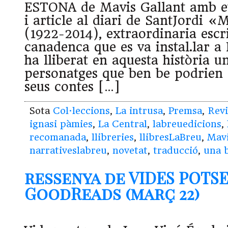
ESTONA de Mavis Gallant amb eti
i article al diari de SantJordi «
(1922-2014), extraordinaria escr
canadenca que es va instal.lar a 
ha lliberat en aquesta història u
personatges que ben be podrien 
seus contes […]
Sota
Col·leccions
,
La intrusa
,
Premsa
,
Revi
ignasi pàmies
,
La Central
,
labreuedicions
,
recomanada
,
llibreries
,
llibresLaBreu
,
Mavi
narrativeslabreu
,
novetat
,
traducció
,
una 
ressenya de VIDES POTSE
GoodReads (març 22)