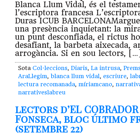
Blanca Llum Vidal, és el testamen
l’escriptora francesa L’escripto
Duras ICUB BARCELONAMargueri
una presència inquietant: la mir
un punt desconfiada, el rictus ho
desafiant, la barbeta aixecada, 
arrogància. Si en sou lectors, […
Sota
Col·leccions
,
Diaris
,
La intrusa
,
Prem
AraLlegim
,
blanca llum vidal
,
escriure
,
lab
lectura recomanada
,
míriamcano
,
narrativ
narrativeslabreu
lectors d’EL COBRADOR
Fonseca, bloc último 
(setembre 22)