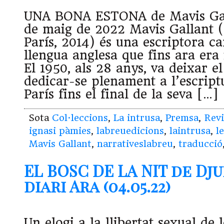
UNA BONA ESTONA de Mavis Gal
de maig de 2022 Mavis Gallant (
París, 2014) és una escriptora c
llengua anglesa que fins ara era 
El 1950, als 28 anys, va deixar e
dedicar-se plenament a l’escriptur
París fins el final de la seva […]
Sota
Col·leccions
,
La intrusa
,
Premsa
,
Revi
ignasi pàmies
,
labreuedicions
,
laintrusa
,
l
Mavis Gallant
,
narrativeslabreu
,
traducció
EL BOSC DE LA NIT de Dj
diari Ara (04.05.22)
Un elogi a la llibertat sexual de