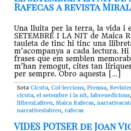
Rafecas a revista Mirall 
Una lluita per la terra, la vida i
SETEMBRE I LA NIT de Maica Ra
tauleta de tinc hi tinc una llibre
m’acompanya a cada lectura. Hi 
frases que em semblen memorable
m’han remogut, cites tan lírique
per sempre. Obro aquesta […]
Sota
Cicuta
,
Col·leccions
,
Premsa
,
Reviste
cicuta
,
el setembre i la nit
,
labreuedicions
llibresLaBreu
,
Maica Rafecas
,
narrativacat
narrativeslabreu
,
rafecas
VIDES POTSER de Joan Vi