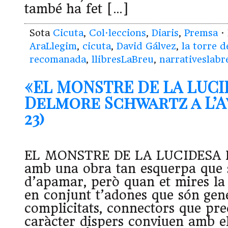
també ha fet […]
Sota
Cicuta
,
Col·leccions
,
Diaris
,
Premsa
· 
AraLlegim
,
cicuta
,
David Gálvez
,
la torre d
recomanada
,
llibresLaBreu
,
narrativeslabr
«EL MONSTRE DE LA LUCI
Delmore Schwartz a L’A
23)
EL MONSTRE DE LA LUCIDESA Hi
amb una obra tan esquerpa que s
d’apamar, però quan et mires la 
en conjunt t’adones que són gen
complicitats, connectors que pre
caràcter dispers conviuen amb el