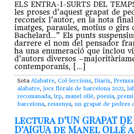
ELS ENTRA-I-SURTS DEL TEMPS 
les proses d’aquest grapat de pe
reconeix l’autor, en la nota fina
imatges, paraules, motius o girs
Bachelard…” Els punts suspensiu
darrere el nom del pensador fran
ha una enumeració que inclou v
d’autors diversos –majoritàriam
contemporanis, […]
Sota
Alabatre
,
Col·leccions
,
Diaris
,
Premsa
alabatre
,
jocs florals de barcelona 2021
,
la
recomanada
,
lrp
,
manel ollé
,
poesia
,
premi 
barcelona
,
ressenya
,
un grapat de pedres 
lectura d’UN GRAPAT DE
D’AIGUA de Manel Ollé a