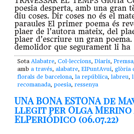
TRAVESSAR EL TEMPS Glòria Col
poesia desperta, amb una gran tè
diu coses. Dir coses no és el mat
paraules El pri­mer poema és reve
plaer de l’autora mateix, del plaer
plaer d’escriure un gran poema
demo­li­dor que segu­ra­ment li ha
Sota
Alabatre
,
Col·leccions
,
Diaris
,
Premsa
amb
a través
,
alabatre
,
ElPuntAvui
,
glòria
florals de barcelona
,
la república
,
labreu
,
recomanada
,
poesia
,
ressenya
UNA BONA ESTONA de Ma
llegit per Olga Merino
ElPeriódico (06.07.22)