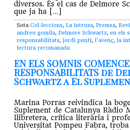
diversos. És el cas de Delmore 
que ja ha […]
Sota
Col·leccions
,
La intrusa
,
Premsa
,
Revi
andreu gomila
,
Delmore Schwartz
,
en els 
responsabilitats
,
jordi puntí
,
l'avenç
,
la in
lectura recomanada
EN ELS SOMNIS COMENCE
RESPONSABILITATS de D
Schwartz a El Suplement 
Marina Porras reivindica la boge
Suplement de Catalunya Ràdio M
llibretera, crítica literària i prof
Universitat Pompeu Fabra, troba