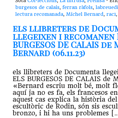
Sota
Col·leccions
,
La intrusa
,
Premsa
· Et
burgesos de calais
,
ferran ràfols
,
labreued
lectura recomanada
,
Michel Bernard
,
rac1
els llibreters de Docu
llegeixen i recomanen 
BURGESOS DE CALAIS de 
Bernard (06.11.23)
els llibreters de Documenta lleg
ELS BURGESOS DE CALAIS de Mi
«Bernard escriu molt bé, molt fl
aquí ja no es fa, els francesos e
aquest cas explica la història de
escultòric de Rodin, són sis escu
bronzo, i hi ha uns problemes [