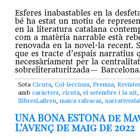
Esferes inabastables en la desfeta
bé ha estat un motiu de represe
en la literatura catalana contemp
com a matèria narrable està reb
renovada en la novel·la recent. S
que es tracte d’espais narratius
necessàriament per la centralita
sobreliteraturitzada— Barcelona
Sota
Cicuta
,
Col·leccions
,
Premsa
,
Reviste
amb
caràcters
,
cicuta
,
el setembre i la nit
llibresLaBreu
,
maica rafeacas
,
narrativesl
UNA BONA ESTONA de Mav
L’Avenç de maig de 2022