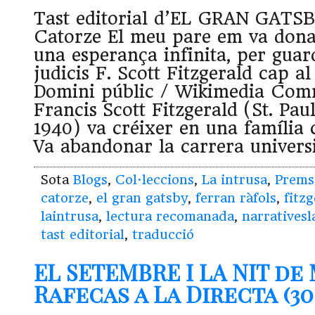
Tast editorial d’EL GRAN GATSB
Catorze El meu pare em va dona
una esperança infinita, per guar
judicis F. Scott Fitzgerald cap al
Domini públic / Wikimedia Co
Francis Scott Fitzgerald (St. P
1940) va créixer en una família c
Va abandonar la carrera univers
Sota
Blogs
,
Col·leccions
,
La intrusa
,
Prems
catorze
,
el gran gatsby
,
ferran ràfols
,
fitz
laintrusa
,
lectura recomanada
,
narratives
tast editorial
,
traducció
EL SETEMBRE I LA NIT de
Rafecas a La Directa (30.