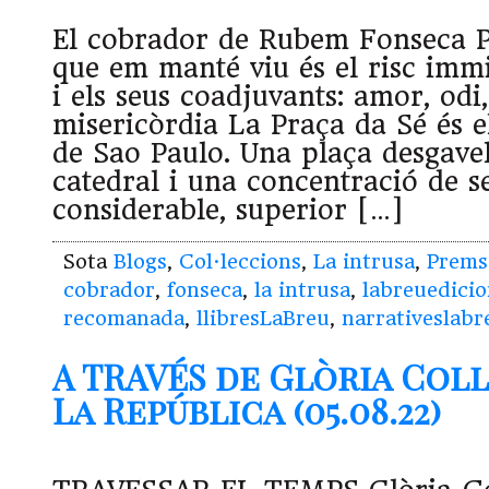
El cobrador de Rubem Fonseca Pe
que em manté viu és el risc immi
i els seus coadjuvants: amor, odi,
misericòrdia La Praça da Sé és e
de Sao Paulo. Una plaça desgave
catedral i una concentració de se
considerable, superior […]
Sota
Blogs
,
Col·leccions
,
La intrusa
,
Prems
cobrador
,
fonseca
,
la intrusa
,
labreuedicio
recomanada
,
llibresLaBreu
,
narrativeslabr
A TRAVÉS de Glòria Col
La República (05.08.22)