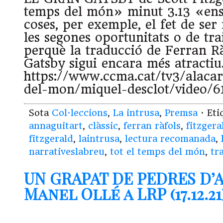
temps del món» minut 3.13 «ens
coses, per exemple, el fet de ser 
les segones oportunitats o de trai
perquè la traducció de Ferran R
Gatsby sigui encara més atractiu
https://www.ccma.cat/tv3/alacar
del-mon/miquel-desclot/video/6
Sota
Col·leccions
,
La intrusa
,
Premsa
· Eti
annaguitart
,
clàssic
,
ferran ràfols
,
fitzgera
fitzgerald
,
laintrusa
,
lectura recomanada
,
narrativeslabreu
,
tot el temps del món
,
tr
UN GRAPAT DE PEDRES D’
Manel Ollé a LRP (17.12.21