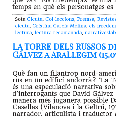
què va? ‘Els irredempts’ és una 
temps en què els personatges es
Sota
Cicuta
,
Col·leccions
,
Premsa
,
Reviste
cicuta
,
Cristina Garcia Molina
,
els irrede
lectura
,
lectura recomanada
,
narrativesla
LA TORRE DELS RUSSOS d
Gálvez a AraLlegim (15.07
Què fan un filantrop nord-ameri
rus en un edifici andorrà? ‘La T
és una especulació narrativa sob
d’interrogants que David Gálvez 
manera més juganera possible D
Casellas (Vilanova i la Geltrú, 1
narrador, articulista i traductor