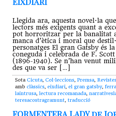
EixDiari
Llegida ara, aquesta novel·la que
lectors més exigents quant a exce
pot horroritzar per la banalitat 
manca d’ètica i moral que destil
personatges El gran Gatsby és la
coneguda i celebrada de F. Scott
(1896-1940). Se n’han venut mil
des que va ser […]
Sota
Cicuta
,
Col·leccions
,
Premsa
,
Reviste
amb
clàssics
,
eixdiari
,
el gran gatsby
,
ferr
laintrusa
,
lectura recomanada
,
narratives
teresacostragramunt
,
traducció
FORMENTERA LADY de Jor