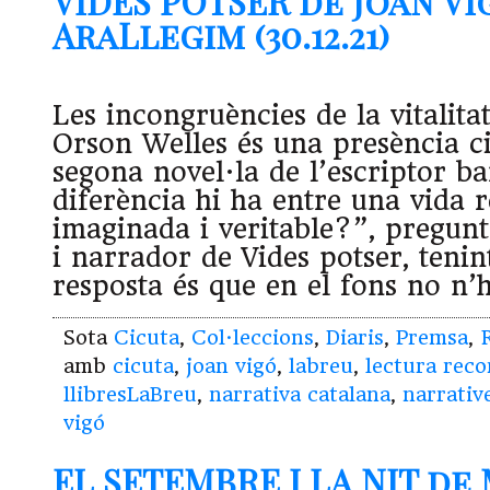
VIDES POTSER de Joan Vi
AraLlegim (30.12.21)
Les incongruències de la vitalita
Orson Welles és una presència ci
segona novel·la de l’escriptor b
diferència hi ha entre una vida r
imaginada i veritable?”, pregunt
i narrador de Vides potser, tenin
resposta és que en el fons no n’
Sota
Cicuta
,
Col·leccions
,
Diaris
,
Premsa
,
amb
cicuta
,
joan vigó
,
labreu
,
lectura rec
llibresLaBreu
,
narrativa catalana
,
narrativ
vigó
EL SETEMBRE I LA NIT de