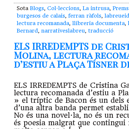
Sota
Blogs
,
Col·leccions
,
La intrusa
,
Prems
burgesos de calais
,
ferran ràfols
,
labreueid
lectura recomanada
,
llibreria documenta
,
Bernard
,
narrativeslabreu
,
traducció
ELS IRREDEMPTS de Cris
Molina, lectura recom
d’estiu a Plaça Tísner d
ELS IRREDEMPTS de Cristina Ga
lectura recomanada d’estiu a Pl
» el tríptic de Bacon és un dels e
d’una altra banda permet establi
No és una novel·la, no és un recu
és poesia malgrat que contingui 