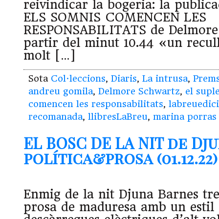
reivindicar la bogeria: la publica
ELS SOMNIS COMENCEN LES
RESPONSABILITATS de Delmore 
partir del minut 10.44 «un recul
molt […]
Sota
Col·leccions
,
Diaris
,
La intrusa
,
Prem
andreu gomila
,
Delmore Schwartz
,
el supl
comencen les responsabilitats
,
labreuedic
recomanada
,
llibresLaBreu
,
marina porras
EL BOSC DE LA NIT de Dj
política&prosa (01.12.22)
Enmig de la nit Djuna Barnes tre
prosa de maduresa amb un estil 