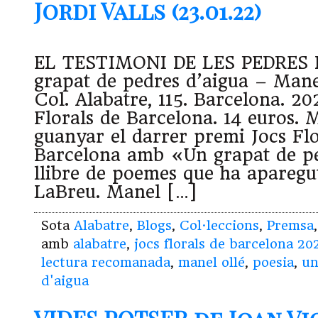
Jordi Valls (23.01.22)
EL TESTIMONI DE LES PEDRES 
grapat de pedres d’aigua – Mane
Col. Alabatre, 115. Barcelona. 20
Florals de Barcelona. 14 euros. 
guanyar el darrer premi Jocs Flo
Barcelona amb «Un grapat de p
llibre de poemes que ha aparegut
LaBreu. Manel […]
Sota
Alabatre
,
Blogs
,
Col·leccions
,
Premsa
amb
alabatre
,
jocs florals de barcelona 20
lectura recomanada
,
manel ollé
,
poesia
,
un
d'aigua