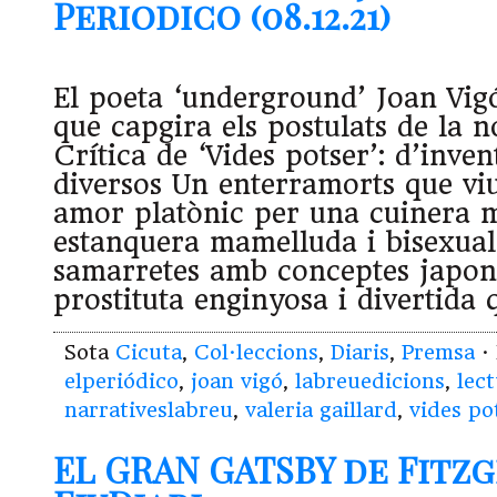
Periodico (08.12.21)
El poeta ‘underground’ Joan Vig
que capgira els postulats de la n
Crítica de ‘Vides potser’: d’inven
diversos Un enterramorts que viu
amor platònic per una cuinera m
estanquera mamelluda i bisexual
samarretes amb conceptes japon
prostituta enginyosa i divertida
Sota
Cicuta
,
Col·leccions
,
Diaris
,
Premsa
· 
elperiódico
,
joan vigó
,
labreuedicions
,
lec
narrativeslabreu
,
valeria gaillard
,
vides po
EL GRAN GATSBY de Fitz