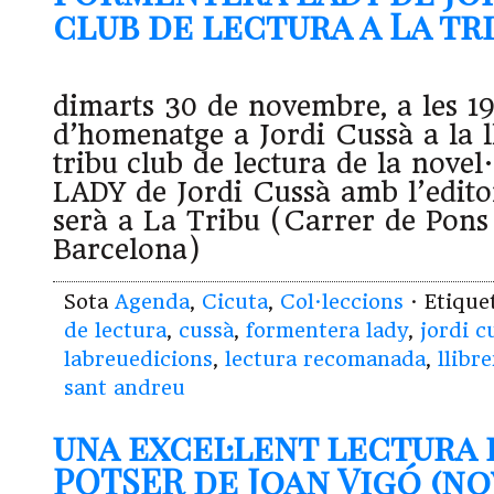
club de lectura a La tribu
dimarts 30 de novembre, a les 19 
d’homenatge a Jordi Cussà a la l
tribu club de lectura de la no
LADY de Jordi Cussà amb l’edito
serà a La Tribu (Carrer de Pons 
Barcelona)
Sota
Agenda
,
Cicuta
,
Col·leccions
· Etiqu
de lectura
,
cussà
,
formentera lady
,
jordi c
labreuedicions
,
lectura recomanada
,
llibre
sant andreu
una excel·lent lectura 
POTSER de Joan Vigó (no