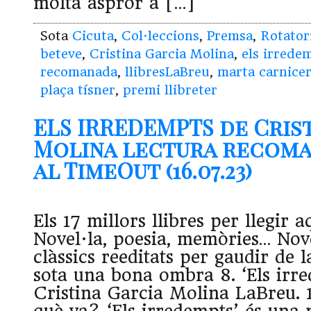
molta aspror a […]
Sota
Cicuta
,
Col·leccions
,
Premsa
,
Rotator
beteve
,
Cristina Garcia Molina
,
els irrede
recomanada
,
llibresLaBreu
,
marta carnice
plaça tísner
,
premi llibreter
ELS IRREDEMPTS de Cris
Molina lectura recoma
al TimeOut (16.07.23)
Els 17 millors llibres per llegir 
Novel·la, poesia, memòries… Novet
clàssics reeditats per gaudir de l
sota una bona ombra 8. ‘Els irre
Cristina Garcia Molina LaBreu. 1