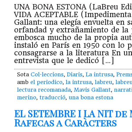
UNA BONA ESTONA (LaBreu Edi
VIDA ACEPTABLE (Impedimenta)
Gallant: una elegía envuelta en s
orfandad y extrañamiento de la 
embosca mucho de la propia aut
instaló en París en 1950 con lo 
consagrarse a la literatura En u
entrevista que le dedicó […]
Sota
Col·leccions
,
Diaris
,
La intrusa
,
Prem
amb
el periodico
,
la intrusa
,
labreu
,
labre
lectura recomanada
,
Mavis Gallant
,
narrat
merino
,
traducció
,
una bona estona
EL SETEMBRE I LA NIT de
Rafecas a Caràcters