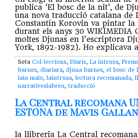
publica ‘El bosc de la nit’, de D
una nova traducció catalana de 
Constantin Korovin va pintar la 
durant els anys 30 WIKIMEDI
moltes Djunas en l’escriptora D
York, 1892-1982). Ho explicava a
Sota
Col·leccions
,
Diaris
,
La intrusa
,
Prem
barnes
,
diariara
,
djuna barnes
,
el bosc de 
laia malo
,
laintrusa
,
lectura recomanada
,
l
narrativeslabreu
,
traducció
La Central recomana U
ESTONA de Mavis Gallant
la llibreria La Central recoma