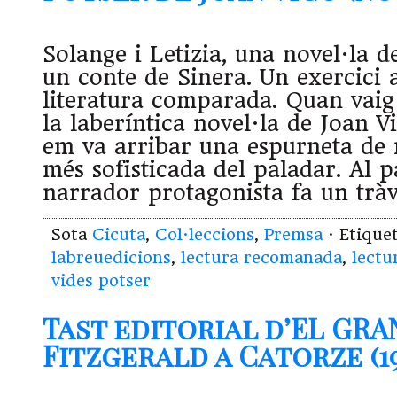
Solange i Letizia, una novel·la 
un conte de Sinera. Un exercici 
literatura comparada. Quan vaig 
la laberíntica novel·la de Joan Vi
em va arribar una espurneta de 
més sofisticada del paladar. Al p
narrador protagonista fa un trà
Sota
Cicuta
,
Col·leccions
,
Premsa
· Etique
labreuedicions
,
lectura recomanada
,
lectu
vides potser
Tast editorial d’EL GRA
Fitzgerald a Catorze (19.