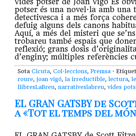
Vides potser de Joan Vigó És obv
potser és una novel·la amb una 
detectivesca i a més força coher
defuig alguns dels canons habitu
Aquí, a més del misteri que se’ns
trobareu també espais que donen
reflexió; grans dosis d’originalit
d’enginy; múltiples referències c
Sota
Cicuta
,
Col·leccions
,
Premsa
· Etique
roure
,
joan vigó
,
la irreductible
,
lectura
,
l
llibresLaBreu
,
narrativeslabreu
,
vides pots
EL GRAN GATSBY de Scot
a «Tot el temps del mó
EL GRAN GATSBY de Scott Fitzge