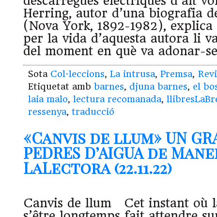
descàrregues elèctriques d’alt vol
Herring, autor d’una biografia 
(Nova York, 1892-1982), explica 
per la vida d’aquesta autora li v
del moment en què va adonar-se 
Sota
Col·leccions
,
La intrusa
,
Premsa
,
Revi
Etiquetat amb
barnes
,
djuna barnes
,
el bo
laia malo
,
lectura recomanada
,
llibresLaBr
ressenya
,
traducció
«Canvis de llum» UN GR
PEDRES D’AIGUA de Mane
LaLectora (22.11.22)
Canvis de llum Cet instant où l
s’être longtemps fait attendre su