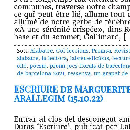
communes, traverse notre champ 
ce qui peut être lié, allume tout 
allumé de notre gerbe de ténèbr
«À une sérénité crispée», dins R
base et du sommet, Gallimard, [
Sota
Alabatre
,
Col·leccions
,
Premsa
,
Revis
alabatre
,
la lectora
,
labreuedicions
,
lectur
ollé
,
poesia
,
premi jocs florals de barcelon
de barcelona 2021
,
ressenya
,
un grapat de 
ESCRIURE de Marguerite
AraLlegim (15.10.22)
Entrar al clos del desconegut a
Duras ‘Escriure’, publicat per La