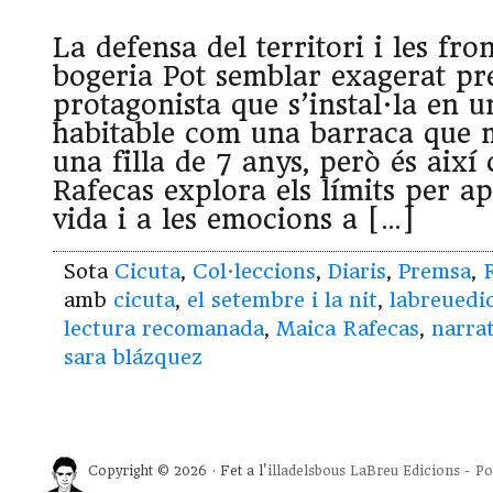
La defensa del territori i les fro
bogeria Pot semblar exagerat pr
protagonista que s’instal·la en u
habitable com una barraca que
una filla de 7 anys, però és aix
Rafecas explora els límits per a
vida i a les emocions a […]
Sota
Cicuta
,
Col·leccions
,
Diaris
,
Premsa
,
amb
cicuta
,
el setembre i la nit
,
labreuedi
lectura recomanada
,
Maica Rafecas
,
narrat
sara blázquez
Copyright © 2026 · Fet a l'
illadelsbous
LaBreu Edicions
-
Po