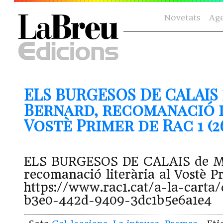
Novetats
Ag
ELS BURGESOS DE CALAIS
Bernard, recomanació l
Vostè Primer de Rac 1 (26
ELS BURGESOS DE CALAIS de Mi
recomanació literària al Vostè P
https://www.rac1.cat/a-la-carta/
b3e0-442d-9409-3dc1b5e6a1e4