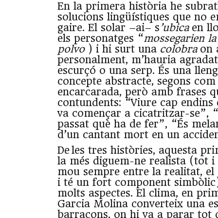
En la primera història he subrat
solucions lingüístiques que no
gaire. El solar –ai– s
’ubica
en ll
els personatges “
mossegarien la
polvo
) i hi surt una
colobra
on 
personalment, m’hauria agrada
escurçó o una serp. És una lleng
concepte abstracte, segons com
encarcarada, però amb frases q
contundents: “Viure cap endins e
va començar a cicatritzar-se”, “
passat què ha de fer”, “És melan
d’un cantant mort en un acciden
De les tres històries, aquesta pr
la més diguem-ne realista (tot i 
mou sempre entre la realitat, el d
i té un fort component simbòlic
molts aspectes. El clima, en prim
Garcia Molina converteix una es
barracons, on hi va a parar tot 