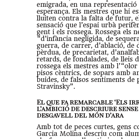
emigrada, en una representació
esperança. Els mestres que hi es
lluiten contra la falta de futur, 
sensació que l’espai urbà perifèr
gent i els rossega. Rossega els n
“d’infància negligida, de sequer
guerra, de carrer, d’ablació, de 
pèrdua, de precarietat, d’analfa
retards, de fondalades, de lleis d
rossega els mestres amb l’“olor 
pisos cèntrics, de sopars amb a
buides, de falsos sentiments de 
Stravinsky”.
El que fa remarcable ‘Els ir
l’ambició de descriure sense
desgavell del món d’ara
Amb tot de peces curtes, gens c
Garcia Molina descriu com alum