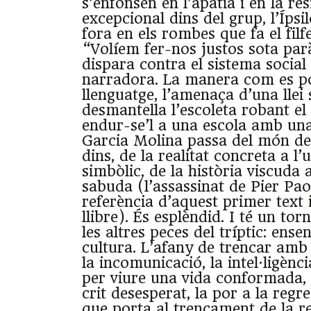
s’enfonsen en l’apatia i en la re
excepcional dins del grup, l’Ípsi
fora en els rombes que fa el filf
“Volíem fer-nos justos sota par
dispara contra el sistema social 
narradora. La manera com es po
llenguatge, l’amenaça d’una llei
desmantella l’escoleta robant el
endur-se’l a una escola amb una 
Garcia Molina passa del món de
dins, de la realitat concreta a l’u
simbòlic, de la història viscuda a
sabuda (l’assassinat de Pier Pao
referència d’aquest primer text i
llibre). És esplèndid. I té un to
les altres peces del tríptic: ense
cultura. L’afany de trencar amb l
la incomunicació, la intel·ligènc
per viure una vida conformada,
crit desesperat, la por a la regre
que porta al trencament de la r