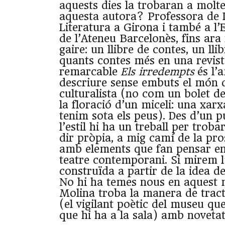
aquests dies la trobaran a moltes
aquesta autora? Professora de 
Literatura a Girona i també a l’
de l’Ateneu Barcelonès, fins ara
gaire: un llibre de contes, un lli
quants contes més en una revista
remarcable
Els irredempts
és l’
descriure sense embuts el món d
culturalista (no com un bolet d
la floració d’un miceli: una xarx
tenim sota els peus). Des d’un p
l’estil hi ha un treball per tro
dir pròpia, a mig camí de la pros
amb elements que fan pensar en l
teatre contemporani. Si mirem l’
construïda a partir de la idea del
No hi ha temes nous en aquest 
Molina troba la manera de tracta
(el vigilant poètic del museu qu
que hi ha a la sala) amb novetat