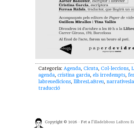
Categoria:
Agenda
,
Cicuta
,
Col·leccions
,
L
agenda
,
cristina garcia
,
els irredempts
,
fe
labreuedicions
,
llibresLaBreu
,
narrativesl
traducció
Copyright © 2026 · Fet a l'
illadelsbous
LaBreu Ed