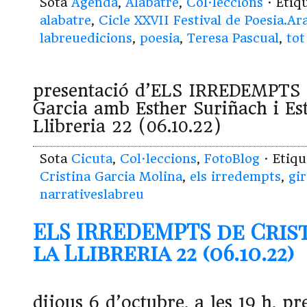
Sota
Agenda
,
Alabatre
,
Col·leccions
· Etiq
alabatre
,
Cicle XXVII Festival de Poesia.Ar
labreuedicions
,
poesia
,
Teresa Pascual
,
tot
presentació d’ELS IRREDEMPTS 
Garcia amb Esther Suriñach i Es
Llibreria 22 (06.10.22)
Sota
Cicuta
,
Col·leccions
,
FotoBlog
· Etiq
Cristina Garcia Molina
,
els irredempts
,
gi
narrativeslabreu
ELS IRREDEMPTS de Crist
la Llibreria 22 (06.10.22)
dijous 6 d’octubre, a les 19 h, pr