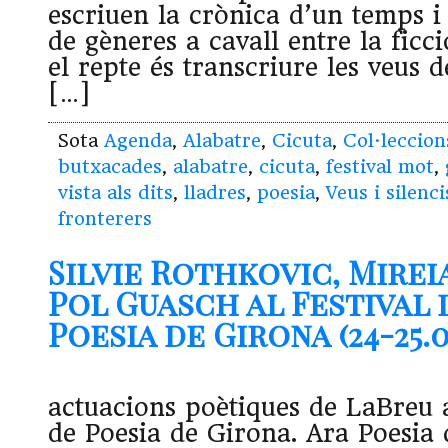
escriuen la crònica d’un temps i 
de gèneres a cavall entre la ficció
el repte és transcriure les veus d
[…]
Sota
Agenda
,
Alabatre
,
Cicuta
,
Col·leccion
butxacades
,
alabatre
,
cicuta
,
festival mot
,
vista als dits
,
lladres
,
poesia
,
Veus i silenci
fronterers
Silvie Rothkovic, Mirei
Pol Guasch al Festival 
Poesia de Girona (24-25.0
actuacions poètiques de LaBreu a
de Poesia de Girona. Ara Poesia 