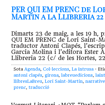
PER QUI EM PRENC de Lor
Martin a la Llibreria 22 (
Dimarts 23 de maig, a les 19 h, 
QUI EM PRENC de Lori Saint-Ma
traductor Antoni Clapés, l’escrip
Garcia Molina i l’editora Ester 
Llibreria 22 (c/ de les Hortes, 
Sota
Agenda
,
Col·leccions
,
La intrusa
· Et
antoni clapés
,
girona
,
labreuedicions
,
lain
llibresLaBreu
,
Lori Saint-Martin
,
narrativ
prenc
,
traducció