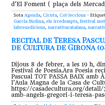
d’El Foment ( plaça dels Mercad
Sota
Agenda
,
Cicuta
,
Col·leccions
· Etiqu
Garcia Molina
,
els irredempts
,
festival mo
labreuedicions
,
narrativacatalana
,
narrati
recital de Teresa Pascu
de Cultura de Girona (08
Dijous 8 de febrer, a les 19 h, di
Festival de Poesia.Ara Poesia rec
Pascual TOT PASSA BAIX amb Àn
l’Aula Magna de la Casa de Cult
https://casadecultura.org/detall
amb-angels-gregori-i-teresa-pas