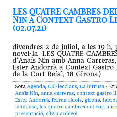
LES QUATRE CAMBRES DEL
Nin a Context Gastro L
(02.07.21)
divendres 2 de juliol, a les 19 h,
novel·la LES QUATRE CAMBRE
d’Anaïs Nin amb Anna Carreras, 
Ester Andorrà a Context Gastro L
de la Cort Reial, 18 Girona)
Sota
Agenda
,
Col·leccions
,
La intrusa
· Et
Anaïs Nin
,
anna carreras
,
context gastro ll
Ester Andorrà
,
ferran ràfols
,
girona
,
labre
laintrusa
,
les quatre cambres del cor
,
narr
presentació
,
sílvia ardévol