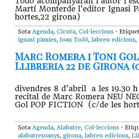
Todó acompanyaran l’autor l’esc
Martí Monterde l’editor Ignasi P
hortes,22 girona)
Sota
Agenda
,
Cicuta
,
Col·leccions
· Etiqu
ignasi pàmies
,
Joan Todó
,
labreu edicions
,
Marc Romera i Toni Gol 
Llibreria 22 de Girona (0
divendres 8 d’abril a les 19.30 h
recital de Marc Romera NEU NE
Gol POP FICTION (c/de les ho
Sota
Agenda
,
Alabatre
,
Col·leccions
· Etiq
alabatre10anys
,
girona
,
labreu edicions
,
Ll