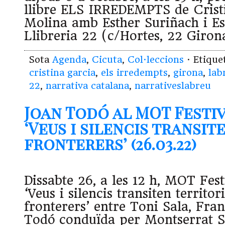
llibre ELS IRREDEMPTS de Crist
Molina amb Esther Suriñach i Es
Llibreria 22 (c/Hortes, 22 Giron
Sota
Agenda
,
Cicuta
,
Col·leccions
· Etiqu
cristina garcia
,
els irredempts
,
girona
,
lab
22
,
narrativa catalana
,
narrativeslabreu
Joan Todó al MOT Festi
‘Veus i silencis transit
fronterers’ (26.03.22)
Dissabte 26, a les 12 h, MOT Fes
‘Veus i silencis transiten territori
fronterers’ entre Toni Sala, Fran
Todó conduïda per Montserrat Se