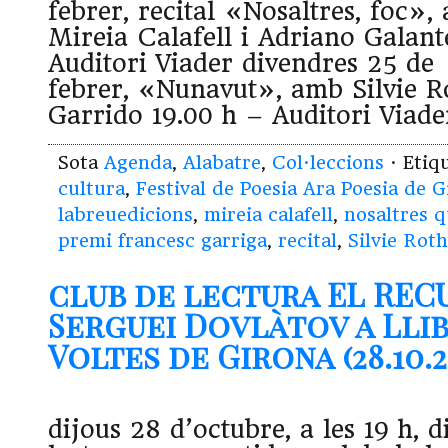
febrer, recital «Nosaltres, foc»
Mireia Calafell i Adriano Galant
Auditori Viader divendres 25 de
febrer, «Nunavut», amb Silvie Ro
Garrido 19.00 h – Auditori Vi
Sota
Agenda
,
Alabatre
,
Col·leccions
· Etiq
cultura
,
Festival de Poesia Ara Poesia de 
labreuedicions
,
mireia calafell
,
nosaltres q
premi francesc garriga
,
recital
,
Silvie Rot
club de lectura EL REC
Serguei Dovlàtov a Llib
Voltes de Girona (28.10.2
dijous 28 d’octubre, a les 19 h, d