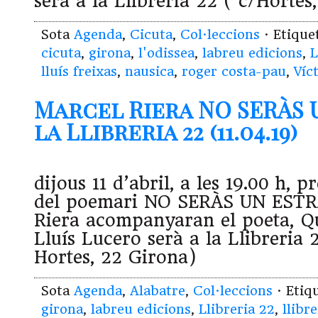
serà a la Llibreria 22 ( c/Hortes
Sota
Agenda
,
Cicuta
,
Col·leccions
· Etiqu
cicuta
,
girona
,
l'odissea
,
labreu edicions
,
L
lluís freixas
,
nausica
,
roger costa-pau
,
Víc
Marcel Riera NO SERÀS 
la Llibreria 22 (11.04.19)
dijous 11 d’abril, a les 19.00 h, p
del poemari NO SERÀS UN ESTR
Riera acompanyaran el poeta, Q
Lluís Lucero serà a la Llibreria 
Hortes, 22 Girona)
Sota
Agenda
,
Alabatre
,
Col·leccions
· Etiq
girona
,
labreu edicions
,
Llibreria 22
,
llibre