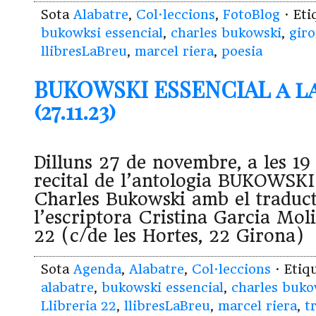
Sota
Alabatre
,
Col·leccions
,
FotoBlog
· Et
bukowksi essencial
,
charles bukowski
,
gir
llibresLaBreu
,
marcel riera
,
poesia
BUKOWSKI ESSENCIAL a la
(27.11.23)
Dilluns 27 de novembre, a les 19
recital de l’antologia BUKOWSK
Charles Bukowski amb el traduct
l’escriptora Cristina Garcia Moli
22 (c/de les Hortes, 22 Girona)
Sota
Agenda
,
Alabatre
,
Col·leccions
· Etiq
alabatre
,
bukowski essencial
,
charles buko
Llibreria 22
,
llibresLaBreu
,
marcel riera
,
t