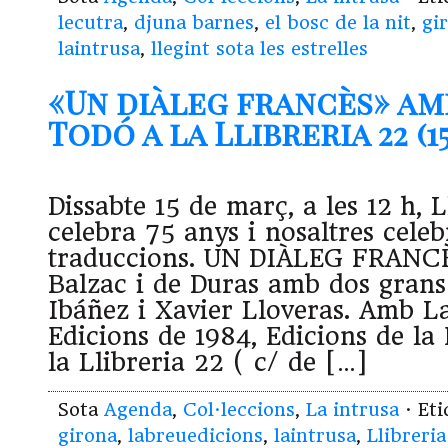
lecutra
,
djuna barnes
,
el bosc de la nit
,
gi
laintrusa
,
llegint sota les estrelles
«Un diàleg francès» am
Todó a la Llibreria 22 (15
Dissabte 15 de març, a les 12 h,
celebra 75 anys i nosaltres cele
traduccions. UN DIÀLEG FRANCÈ
Balzac i de Duras amb dos grans 
Ibáñez i Xavier Lloveras. Amb L
Edicions de 1984, Edicions de la
la Llibreria 22 ( c/ de […]
Sota
Agenda
,
Col·leccions
,
La intrusa
· Et
girona
,
labreuedicions
,
laintrusa
,
Llibreria