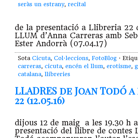
seràs un estrany
,
recital
de la presentació a Llibreria 2
LLUM d’Anna Carreras amb Sebas
Ester Andorrà (07.04.17)
Sota
Cicuta
,
Col·leccions
,
FotoBlog
· Etiq
carreras
,
cicuta
,
encén el llum
,
erotisme
,
g
catalana
,
llibreries
LLADRES de Joan Todó a 
22 (12.05.16)
dijous 12 de maig a les 19.30 h a
presentació del llibre de conte