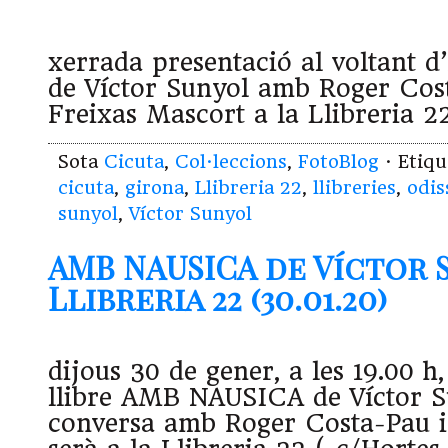
xerrada presentació al voltant
de Víctor Sunyol amb Roger Cos
Freixas Mascort a la Llibreria 
Sota
Cicuta
,
Col·leccions
,
FotoBlog
· Etiq
cicuta
,
girona
,
Llibreria 22
,
llibreries
,
odis
sunyol
,
Víctor Sunyol
AMB NAUSICA de Víctor 
Llibreria 22 (30.01.20)
dijous 30 de gener, a les 19.00 h
llibre AMB NAUSICA de Víctor S
conversa amb Roger Costa-Pau i