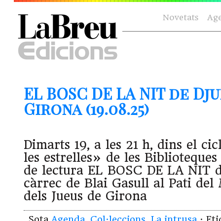
Novetats
Ag
EL BOSC DE LA NIT de Dj
Girona (19.08.25)
Dimarts 19, a les 21 h, dins el ci
les estrelles» de les Biblioteque
de lectura EL BOSC DE LA NIT d
càrrec de Blai Gasull al Pati del
dels Jueus de Girona
Sota
Agenda
,
Col·leccions
,
La intrusa
· Et