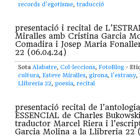
records d'egotisme
,
traducció
presentació i recital de L’ESTRA
Miralles amb Cristina Garcia Mo
Comadira i Josep Maria Fonallera
22 (06.04.24)
Sota
Alabatre
,
Col·leccions
,
FotoBlog
· Et
cultura
,
Esteve Miralles
,
girona
,
l'estrany
,
Llibreria 22
,
poesia
,
recital
presentació recital de l’antolo
ESSENCIAL de Charles Bukowski
traductor Marcel Riera i l’escrip
Garcia Molina a la Llibreria 22 (