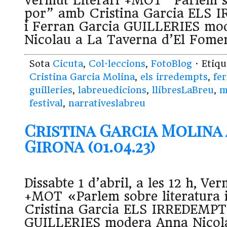
Vermut Literari +MOT “Parlem so
por” amb Cristina Garcia ELS
i Ferran Garcia GUILLERIES mo
Nicolau a La Taverna d’El Fomen
Sota
Cicuta
,
Col·leccions
,
FotoBlog
· Etiq
Cristina Garcia Molina
,
els irredempts
,
fe
guilleries
,
labreuedicions
,
llibresLaBreu
,
m
festival
,
narrativeslabreu
Cristina Garcia Molina
Girona (01.04.23)
Dissabte 1 d’abril, a les 12 h, Ver
+MOT «Parlem sobre literatura
Cristina Garcia ELS IRREDEMPTS
GUILLERIES modera Anna Nicol